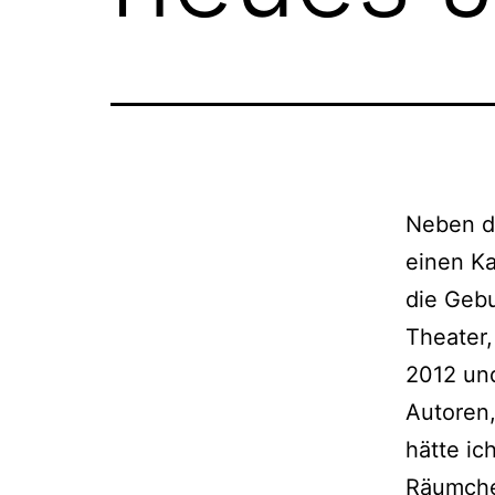
Neben de
einen Ka
die Gebu
Theater,
2012 und
Autoren,
hät­te i
Räumchen