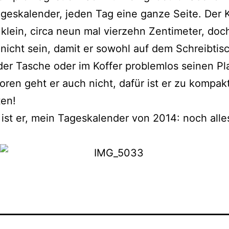
geskalender, jeden Tag eine gan­ze Seite. Der 
 klein, cir­ca neun mal vier­zehn Zentimeter, doc
er nicht sein, damit er sowohl auf dem Schreibtisc
der Tasche oder im Koffer pro­blem­los sei­nen Pla
loren geht er auch nicht, dafür ist er zu kom­pak
ten!
ist er, mein Tageskalender von 2014: noch alle