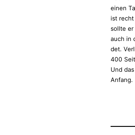
einen Ta
ist recht
soll­te 
auch in 
det. Ver
400 Sei
Und das 
Anfang.