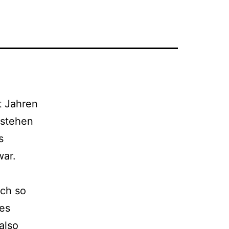
t Jahren
ste­hen
s
war.
uch so
nes
also