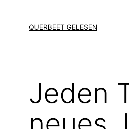
Zum
Inhalt
springen
QUERBEET GELESEN
Jeden T
neues J