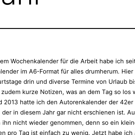
m Wochenkalender für die Arbeit habe ich sei
lender im A6-Format für alles drum­her­um. Hier 
rtstage drin und diver­se Termine von Urlaub bi
 zudem kur­ze Notizen, was an dem Tag so los 
 2013 hat­te ich den Autorenkalender der 42er
 der in die­sem Jahr gar nicht erschie­nen ist. A
ch ihn nicht wie­der genom­men, denn so ein klei­
 pro Tag ist ein­fach zu wenig. Jetzt habe ich 