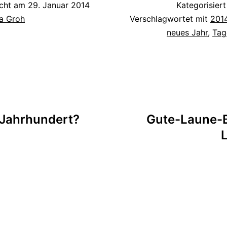
icht am
29. Januar 2014
Kategorisiert
a Groh
Verschlagwortet mit
201
neues Jahr
,
Tag
tion
. Jahrhundert?
Gute-Laune-B