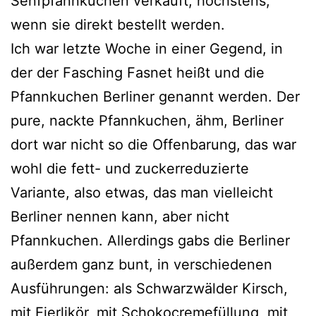
Senfpfannkuchen ver­kauft, höchs­tens,
wenn sie direkt bestellt werden.
Ich war letz­te Woche in einer Gegend, in
der der Fasching Fasnet heißt und die
Pfannkuchen Berliner genannt wer­den. Der
pure, nack­te Pfannkuchen, ähm, Berliner
dort war nicht so die Offenbarung, das war
wohl die fett- und zucker­re­du­zier­te
Variante, also etwas, das man viel­leicht
Berliner nen­nen kann, aber nicht
Pfannkuchen. Allerdings gabs die Berliner
außer­dem ganz bunt, in ver­schie­de­nen
Ausführungen: als Schwarzwälder Kirsch,
mit Eierlikör, mit Schokocremefüllung, mit