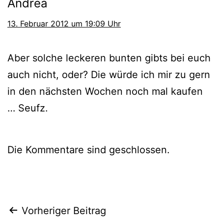
Andrea
13. Februar 2012 um 19:09 Uhr
Aber sol­che lecke­ren bun­ten gibts bei euch
auch nicht, oder? Die wür­de ich mir zu gern
in den nächs­ten Wochen noch mal kau­fen
… Seufz.
Die Kommentare sind geschlossen.
Beitragsnavigation
Vorheriger Beitrag