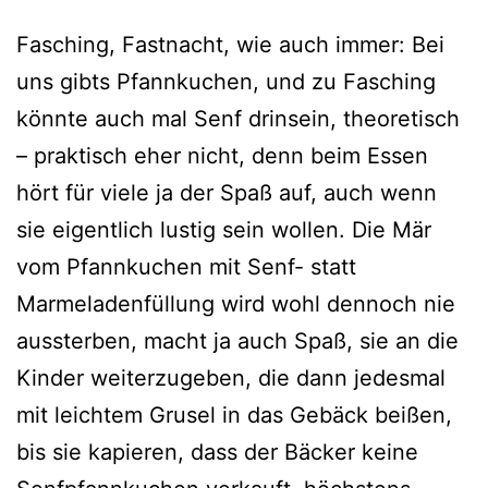
Fasching, Fastnacht, wie auch immer: Bei
uns gibts Pfannkuchen, und zu Fasching
könn­te auch mal Senf drin­sein, theo­re­tisch
– prak­tisch eher nicht, denn beim Essen
hört für vie­le ja der Spaß auf, auch wenn
sie eigent­lich lus­tig sein wol­len. Die Mär
vom Pfannkuchen mit Senf- statt
Marmeladenfüllung wird wohl den­noch nie
aus­ster­ben, macht ja auch Spaß, sie an die
Kinder wei­ter­zu­ge­ben, die dann jedes­mal
mit leich­tem Grusel in das Gebäck bei­ßen,
bis sie kapie­ren, dass der Bäcker kei­ne