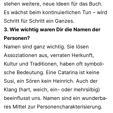
ste­hen wei­te­re, neue Ideen für das Buch.
Es wächst beim kon­ti­nu­ier­li­chen Tun – wird
Schritt für Schritt ein Ganzes.
3. Wie wich­tig waren Dir die Namen der
Personen?
Namen sind ganz wich­tig. Sie lösen
Assoziationen aus, ver­ra­ten Herkunft,
Kultur und Traditionen, haben oft sym­bo­li­
sche Bedeutung. Eine Catarina ist kei­ne
Susi, ein Sören kein Heinrich. Auch der
Klang (hart, weich, ein- oder mehr­sil­big)
beein­flusst uns. Namen sind ein wun­der­ba­
res Mittel zur Personencharakterisierung.