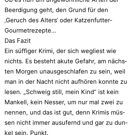
Beerdigung geht, den Grund für den
‚Geruch des Alters‘ oder Katzenfutter-
Gourmetrezepte…
Das Fazit
Ein süf­fi­ger Krimi, der sich weg­liest wie
nichts. Es besteht aku­te Gefahr, am nächs­
ten Morgen unaus­ge­schla­fen zu sein, weil
man in der Nacht nicht auf­hö­ren konn­te zu
lesen. „Schweig still, mein Kind“ ist kein
Mankell, kein Nesser, um nur mal zwei zu
nen­nen, und das ist gut, denn Krimis müs­
sen nicht immer aus­ufernd und gar zu dun­
kel sein. Punkt.