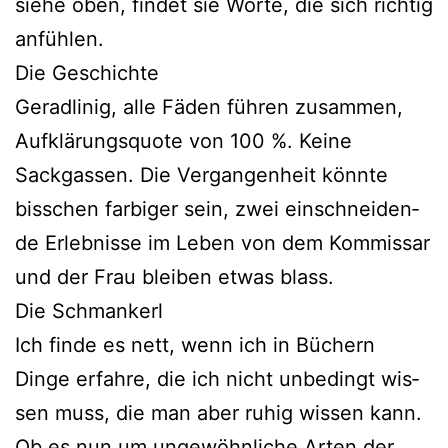
sie­he oben, fin­det sie Worte, die sich rich­tig
anfühlen.
Die Geschichte
Geradlinig, alle Fäden füh­ren zusam­men,
Aufklärungsquote von 100 %. Keine
Sackgassen. Die Vergangenheit könn­te
biss­chen far­bi­ger sein, zwei ein­schnei­den­
de Erlebnisse im Leben von dem Kommissar
und der Frau blei­ben etwas blass.
Die Schmankerl
Ich fin­de es nett, wenn ich in Büchern
Dinge erfah­re, die ich nicht unbe­dingt wis­
sen muss, die man aber ruhig wis­sen kann.
Ob es nun um unge­wöhn­li­che Arten der