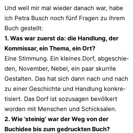
Und weil mir mal wie­der danach war, habe
ich Petra Busch noch fünf Fragen zu ihrem
Buch gestellt:
1. Was war zuerst da: die Handlung, der
Kommissar, ein Thema, ein Ort?
Eine Stimmung. Ein klei­nes Dorf, abge­schie­
den, November, Nebel, ein paar skur­ri­le
Gestalten. Das hat sich dann nach und nach
zu einer Geschichte und Handlung kon­kre­
ti­siert. Das Dorf ist sozu­sa­gen bevöl­kert
wor­den mit Menschen und Schicksalen.
2. Wie ’stei­nig‘ war der Weg von der
Buchidee bis zum gedruck­ten Buch?