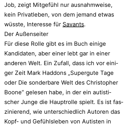
Job, zeigt Mitgefühl nur aus­nahm­wei­se,
kein Privatleben, von dem jemand etwas
wüss­te, Interesse für
Savants
.
Der Außenseiter
Für die­se Rolle gibt es im Buch eini­ge
Kandidaten, aber einer lebt gar in einer
ande­ren Welt. Ein Zufall, dass ich vor eini­
ger Zeit Mark Haddons „Supergute Tage
oder Die son­der­ba­re Welt des Christopher
Boone“ gele­sen habe, in der ein autis­ti­
scher Junge die Hauptrolle spielt. Es ist fas­
zi­nie­rend, wie unter­schied­lich Autoren das
Kopf- und Gefühlsleben von Autisten in