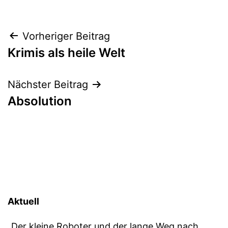
Beitragsnavigation
Vorheriger Beitrag
Krimis als heile Welt
Nächster Beitrag
Absolution
Aktuell
„Der kleine Roboter und der lange Weg nach