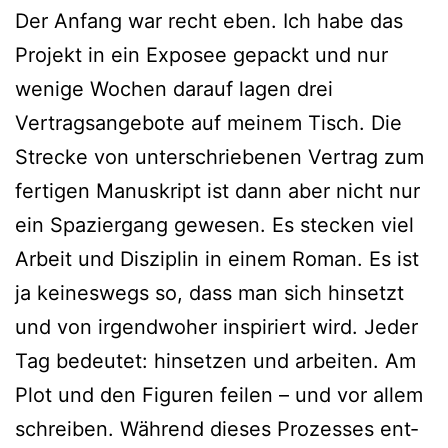
Der Anfang war recht eben. Ich habe das
Projekt in ein Exposee gepackt und nur
weni­ge Wochen dar­auf lagen drei
Vertragsangebote auf mei­nem Tisch. Die
Strecke von unter­schrie­be­nen Vertrag zum
fer­ti­gen Manuskript ist dann aber nicht nur
ein Spaziergang gewe­sen. Es ste­cken viel
Arbeit und Disziplin in einem Roman. Es ist
ja kei­nes­wegs so, dass man sich hin­setzt
und von irgend­wo­her inspi­riert wird. Jeder
Tag bedeu­tet: hin­set­zen und arbei­ten. Am
Plot und den Figuren fei­len – und vor allem
schrei­ben. Während die­ses Prozesses ent­