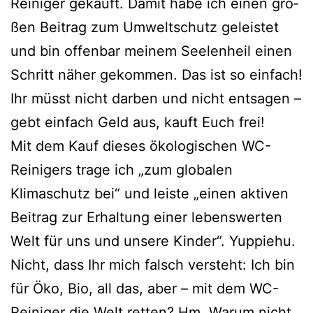
Reiniger gekauft. Damit habe ich einen gro­
ßen Beitrag zum Umweltschutz geleis­tet
und bin offen­bar mei­nem Seelenheil einen
Schritt näher gekom­men. Das ist so ein­fach!
Ihr müsst nicht dar­ben und nicht ent­sa­gen –
gebt ein­fach Geld aus, kauft Euch frei!
Mit dem Kauf die­ses öko­lo­gi­schen WC-
Reinigers tra­ge ich „zum glo­ba­len
Klimaschutz bei“ und leis­te „einen akti­ven
Beitrag zur Erhaltung einer lebens­wer­ten
Welt für uns und unse­re Kinder“. Yuppiehu.
Nicht, dass Ihr mich falsch ver­steht: Ich bin
für Öko, Bio, all das, aber – mit dem WC-
Reiniger die Welt ret­ten? Hm. Warum nicht.