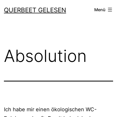
Zum
QUERBEET GELESEN
Menü
Inhalt
springen
Absolution
Ich habe mir einen öko­lo­gi­schen WC-