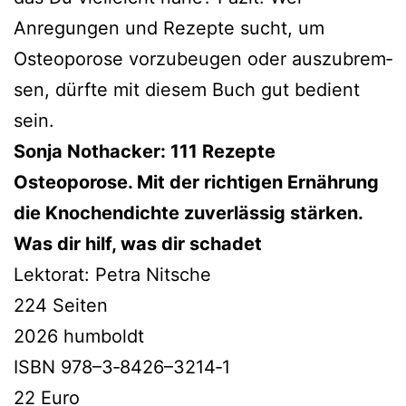
Anregungen und Rezepte sucht, um
Osteoporose vor­zu­beu­gen oder aus­zu­brem­
sen, dürf­te mit die­sem Buch gut bedient
sein.
Sonja Nothacker: 111 Rezepte
Osteoporose. Mit der rich­ti­gen Ernährung
die Knochendichte zuver­läs­sig stär­ken.
Was dir hilf, was dir schadet
Lektorat: Petra Nitsche
224 Seiten
2026 humboldt
ISBN 978–3‑8426–3214‑1
22 Euro