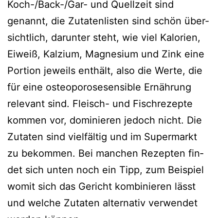
Koch-/Back-/Gar- und Quellzeit sind
genannt, die Zutatenlisten sind schön über­
sicht­lich, dar­un­ter steht, wie viel Kalorien,
Eiweiß, Kalzium, Magnesium und Zink eine
Portion jeweils ent­hält, also die Werte, die
für eine osteo­po­ro­se­sen­si­ble Ernährung
rele­vant sind. Fleisch- und Fischrezepte
kom­men vor, domi­nie­ren jedoch nicht. Die
Zutaten sind viel­fäl­tig und im Supermarkt
zu bekom­men. Bei man­chen Rezepten fin­
det sich unten noch ein Tipp, zum Beispiel
womit sich das Gericht kom­bi­nie­ren lässt
und wel­che Zutaten alter­na­tiv ver­wen­det