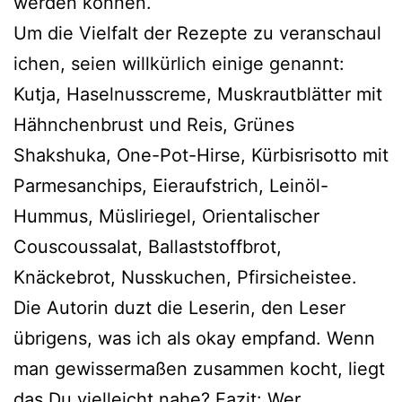
wer­den können.
Um die Vielfalt der Rezepte zu ver­an­schau­l
i­chen, sei­en will­kür­lich eini­ge genannt:
Kutja, Haselnusscreme, Muskrautblätter mit
Hähnchenbrust und Reis, Grünes
Shakshuka, One-Pot-Hirse, Kürbisrisotto mit
Parmesanchips, Eieraufstrich, Leinöl-
Hummus, Müsliriegel, Orientalischer
Couscoussalat, Ballaststoffbrot,
Knäckebrot, Nusskuchen, Pfirsicheistee.
Die Autorin duzt die Leserin, den Leser
übri­gens, was ich als okay emp­fand. Wenn
man gewis­ser­ma­ßen zusam­men kocht, liegt
das Du viel­leicht nahe? Fazit: Wer