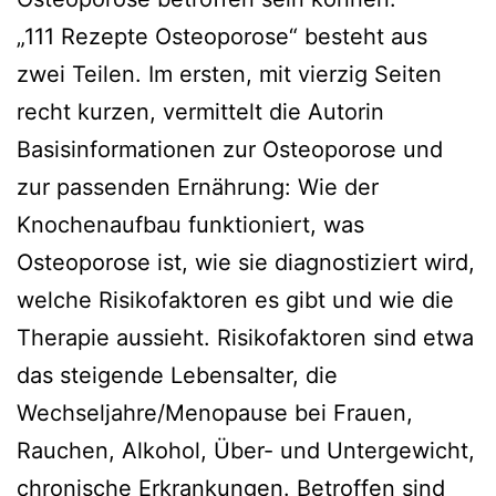
„111 Rezepte Osteoporose“ besteht aus
zwei Teilen. Im ers­ten, mit vier­zig Seiten
recht kur­zen, ver­mit­telt die Autorin
Basisinformationen zur Osteoporose und
zur pas­sen­den Ernährung: Wie der
Knochenaufbau funk­tio­niert, was
Osteoporose ist, wie sie dia­gnos­ti­ziert wird,
wel­che Risikofaktoren es gibt und wie die
Therapie aus­sieht. Risikofaktoren sind etwa
das stei­gen­de Lebensalter, die
Wechseljahre/Menopause bei Frauen,
Rauchen, Alkohol, Über- und Untergewicht,
chro­ni­sche Erkrankungen. Betroffen sind