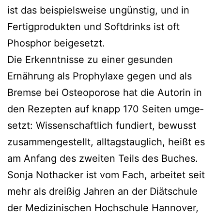
ist das bei­spiels­wei­se ungüns­tig, und in
Fertigprodukten und Softdrinks ist oft
Phosphor beigesetzt.
Die Erkenntnisse zu einer gesun­den
Ernährung als Prophylaxe gegen und als
Bremse bei Osteoporose hat die Autorin in
den Rezepten auf knapp 170 Seiten umge­
setzt: Wissenschaftlich fun­diert, bewusst
zusam­men­ge­stellt, all­tags­taug­lich, heißt es
am Anfang des zwei­ten Teils des Buches.
Sonja Nothacker ist vom Fach, arbei­tet seit
mehr als drei­ßig Jahren an der Diätschule
der Medizinischen Hochschule Hannover,