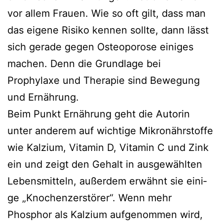
vor allem Frauen. Wie so oft gilt, dass man
das eige­ne Risiko ken­nen soll­te, dann lässt
sich gera­de gegen Osteoporose eini­ges
machen. Denn die Grundlage bei
Prophylaxe und Therapie sind Bewegung
und Ernährung.
Beim Punkt Ernährung geht die Autorin
unter ande­rem auf wich­ti­ge Mikronährstoffe
wie Kalzium, Vitamin D, Vitamin C und Zink
ein und zeigt den Gehalt in aus­ge­wähl­ten
Lebensmitteln, außer­dem erwähnt sie eini­
ge „Knochenzerstörer“. Wenn mehr
Phosphor als Kalzium auf­ge­nom­men wird,