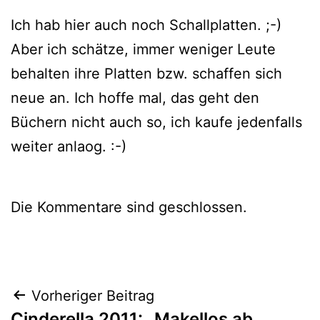
Ich hab hier auch noch Schallplatten. ;-)
Aber ich schät­ze, immer weni­ger Leute
behal­ten ihre Platten bzw. schaf­fen sich
neue an. Ich hof­fe mal, das geht den
Büchern nicht auch so, ich kau­fe jeden­falls
wei­ter anlaog. :-)
Die Kommentare sind geschlossen.
Beitragsnavigation
Vorheriger Beitrag
Cinderella 2011: „Makellos ab