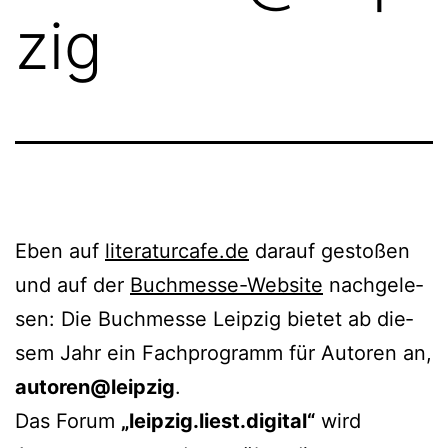
zig
Eben auf
literaturcafe.de
dar­auf gesto­ßen
und auf der
Buchmesse-Website
nach­ge­le­
sen: Die Buchmesse Leipzig bie­tet ab die­
sem Jahr ein Fachprogramm für Autoren an,
autoren@leipzig
.
Das Forum
„leipzig.liest.digital“
wird