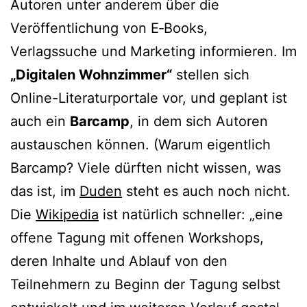
Autoren unter ande­rem über die
Veröffentlichung von E‑Books,
Verlagssuche und Marketing infor­mie­ren. Im
„Digitalen Wohnzimmer“
stel­len sich
Online-Literaturportale vor, und geplant ist
auch ein
Barcamp
, in dem sich Autoren
aus­tau­schen kön­nen. (Warum eigent­lich
Barcamp? Viele dürf­ten nicht wis­sen, was
das ist, im
Duden
steht es auch noch nicht.
Die
Wikipedia
ist natür­lich schnel­ler: „eine
offe­ne Tagung mit offe­nen Workshops,
deren Inhalte und Ablauf von den
Teilnehmern zu Beginn der Tagung selbst