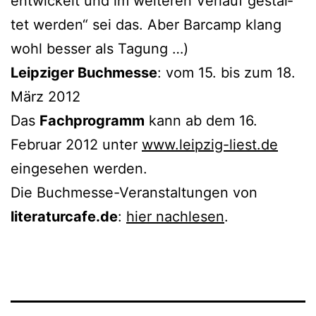
ent­wi­ckelt und im wei­te­ren Verlauf gestal­
tet wer­den“ sei das. Aber Barcamp klang
wohl bes­ser als Tagung …)
Leipziger Buchmesse
: vom 15. bis zum 18.
März 2012
Das
Fachprogramm
kann ab dem 16.
Februar 2012 unter
www.leipzig-liest.de
ein­ge­se­hen werden.
Die Buchmesse-Veranstaltungen von
literaturcafe.de
:
hier nach­le­sen
.