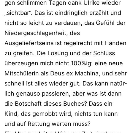
gen schlim­men Tagen dank Ulrike wie­der
„sicht­bar“. Das ist ein­dring­lich erzählt und
nicht so leicht zu ver­dau­en, das Gefühl der
Niedergeschlagenheit, des
Ausgeliefertseins ist regel­recht mit Händen
zu grei­fen. Die Lösung und der Schluss
über­zeu­gen mich nicht 100%ig: eine neue
Mitschülerin als Deus ex Machina, und sehr
schnell ist alles wie­der gut. Das kann natür­
lich genau­so pas­sie­ren, aber was ist dann
die Botschaft die­ses Buches? Dass ein
Kind, das gemobbt wird, nichts tun kann
und auf Rettung war­ten muss?