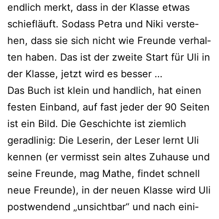
end­lich merkt, dass in der Klasse etwas
schief­läuft. Sodass Petra und Niki ver­ste­
hen, dass sie sich nicht wie Freunde ver­hal­
ten haben. Das ist der zwei­te Start für Uli in
der Klasse, jetzt wird es besser …
Das Buch ist klein und hand­lich, hat einen
fes­ten Einband, auf fast jeder der 90 Seiten
ist ein Bild. Die Geschichte ist ziem­lich
gerad­li­nig: Die Leserin, der Leser lernt Uli
ken­nen (er ver­misst sein altes Zuhause und
sei­ne Freunde, mag Mathe, fin­det schnell
neue Freunde), in der neu­en Klasse wird Uli
post­wen­dend „unsicht­bar“ und nach eini­