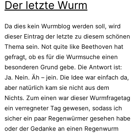
Der letzte Wurm
Da dies kein Wurmblog wer­den soll, wird
die­ser Eintrag der letz­te zu die­sem schö­nen
Thema sein. Not quite like Beethoven hat
gefragt, ob es für die Wurmsuche einen
beson­de­ren Grund gebe. Die Antwort ist:
Ja. Nein. Äh – jein. Die Idee war ein­fach da,
aber natür­lich kam sie nicht aus dem
Nichts. Zum einen war die­ser Wurmfragetag
ein ver­reg­ne­ter Tag gewe­sen, sodass ich
sicher ein paar Regenwürmer gese­hen habe
oder der Gedanke an einen Regenwurm