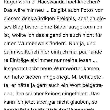
Regenwürmer Hauswände hoch­krie­chen?
Das wäre mir neu … Es gibt auch Fotos von
die­sem denk­wür­di­gen Ereignis, aber da die­
ses Blog bis­her ohne Bilder aus­ge­kom­men
ist, woll­te ich das eigent­lich auch nicht für
einen Wurmbeweis ändern. Nun ja, und
dann woll­te ich hier ein­fach mal paar ande­
re Einträge als immer nur mei­ne lesen …
Insgesamt acht neue Wurmwörter kamen,
ich hat­te sie­ben hin­ge­kriegt. M. behaup­te­
te, er hät­te ja gern auch ein Wort bei­getra­
gen, ihm sei aber kei­nes ein­ge­fal­len. Das
kann ich jetzt aber gar nicht glau­ben, so