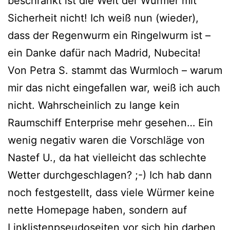
beschränkt ist die Welt der Würmer mit
Sicherheit nicht! Ich weiß nun (wie­der),
dass der Regenwurm ein Ringelwurm ist –
ein Danke dafür nach Madrid, Nubecita!
Von Petra S. stammt das Wurmloch – war­um
mir das nicht ein­ge­fal­len war, weiß ich auch
nicht. Wahrscheinlich zu lan­ge kein
Raumschiff Enterprise mehr gese­hen… Ein
wenig nega­tiv waren die Vorschläge von
Nastef U., da hat viel­leicht das schlech­te
Wetter durch­ge­schla­gen? ;-) Ich hab dann
noch fest­ge­stellt, dass vie­le Würmer kei­ne
net­te Homepage haben, son­dern auf
Linklistenpseudoseiten vor sich hin dar­ben,