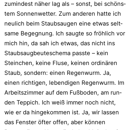
zumin­dest näher lag als – sonst, bei schöns­
tem Sonnenwetter. Zum ande­ren hat­te ich
neu­lich beim Staubsaugen eine etwas selt­
sa­me Begegnung. Ich saug­te so fröh­lich vor
mich hin, da sah ich etwas, das nicht ins
Staubsaugbeuteschema pass­te – kein
Steinchen, kei­ne Fluse, kei­nen ordi­nä­ren
Staub, son­dern: einen Regenwurm. Ja,
einen rich­ti­gen, leben­di­gen Regenwurm. Im
Arbeitszimmer auf dem Fußboden, am run­
den Teppich. Ich weiß immer noch nicht,
wie er da hin­ge­kom­men ist. Ja, wir las­sen
das Fenster öfter offen, aber kön­nen