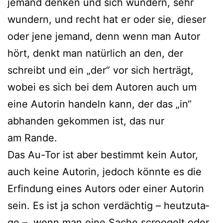
jemand den­ken und sich wun­dern, sehr
wun­dern, und recht hat er oder sie, die­ser
oder jene jemand, denn wenn man Autor
hört, denkt man natür­lich an den, der
schreibt und ein „der“ vor sich her­trägt,
wobei es sich bei dem Autoren auch um
eine Autorin han­deln kann, der das „in“
abhan­den gekom­men ist, das nur
am Rande.
Das Au-Tor ist aber bestimmt kein Autor,
auch kei­ne Autorin, jedoch könn­te es die
Erfindung eines Autors oder einer Autorin
sein. Es ist ja schon ver­däch­tig – heut­zu­ta­
ge –, wenn man eine Sache scr­oo­gelt oder