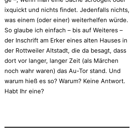
ixquickt und nichts fin­det. Jedenfalls nichts,
was einem (oder einer) wei­ter­hel­fen würde.
So glau­be ich ein­fach – bis auf Weiteres –
der Inschrift am Erker eines alten Hauses in
der Rottweiler Altstadt, die da besagt, dass
dort vor lan­ger, lan­ger Zeit (als Märchen
noch wahr waren) das Au-Tor stand. Und
war­um hieß es so? Warum? Keine Antwort.
Habt Ihr eine?