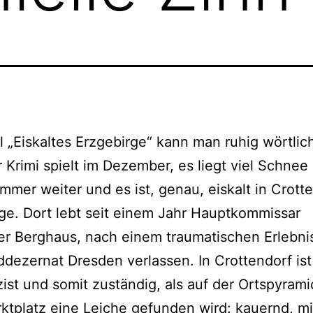
l „Eiskaltes Erzgebirge“ kann man ruhig wört­lic
 Krimi spielt im Dezember, es liegt viel Schnee
immer wei­ter und es ist, genau, eis­kalt in Crott
ge. Dort lebt seit einem Jahr Hauptkommissar
r Berghaus, nach einem trau­ma­ti­schen Erlebnis
dezernat Dresden ver­las­sen. In Crottendorf ist 
zist und somit zustän­dig, als auf der Ortspyram
tplatz eine Leiche gefun­den wird: kau­ernd, m