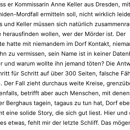
ss er Kommissarin Anne Keller aus Dresden, mit
den-Mordfall ermit­teln soll, nicht wirk­lich lei­
 und Keller müs­sen sich natür­lich zusam­men­ra
 her­aus­fin­den wol­len, wer der Mörder ist. Der
e hat­te mit nie­man­dem im Dorf Kontakt, nie­m
ihn zu ver­mis­sen, sein Name ist in kei­ner Date
er und war­um woll­te ihn jemand töten? Die Ant
hritt für Schritt auf über 300 Seiten, fal­sche Fä
ve. Der Fall zieht durch­aus wei­te Kreise, grenz­üb
en­falls, betrifft aber auch Menschen, mit denen
r Berghaus tag­ein, tag­aus zu tun hat, Dorf ebe
 eine soli­de Story, die sich gut liest. Hier und
 es etwas, fehlt mir der letz­te Schliff. Das möge