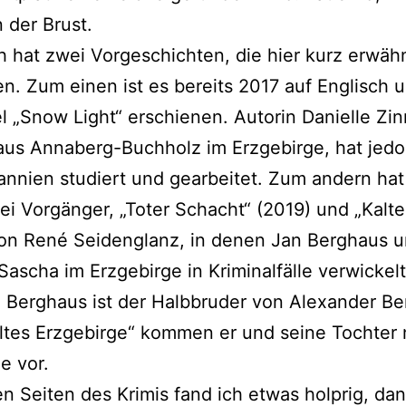
 der Brust.
 hat zwei Vorgeschichten, die hier kurz erwäh
len. Zum einen ist es bereits 2017 auf Englisch u
l „Snow Light“ erschie­nen. Autorin Danielle Zin
us Annaberg-Buchholz im Erzgebirge, hat jedo
annien stu­diert und gear­bei­tet. Zum andern hat
i Vorgänger, „Toter Schacht“ (2019) und „Kalt
on René Seidenglanz, in denen Jan Berghaus un
Sascha im Erzgebirge in Kriminalfälle ver­wi­ckel
 Berghaus ist der Halbbruder von Alexander Be
altes Erzgebirge“ kom­men er und sei­ne Tochter
e vor.
ten Seiten des Krimis fand ich etwas holp­rig, da