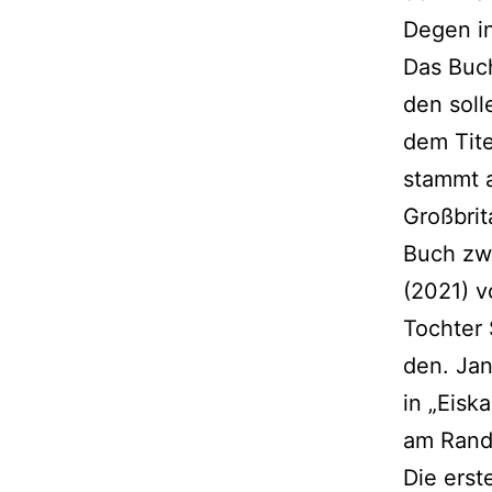
Degen in
Das Buch
den sol­
dem Tite
stammt a
Großbrit
Buch zwe
(2021) v
Tochter 
den. Jan
in „Eisk
am Rand
Die ers­