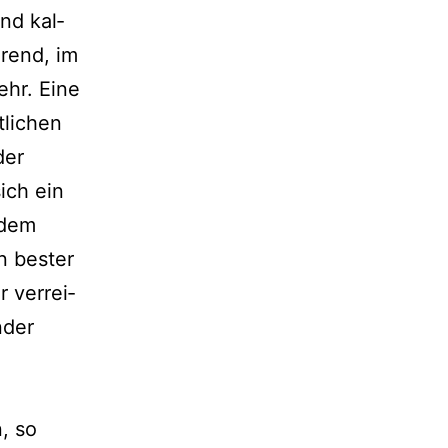
end kal­
e­rend, im
ehr. Eine
­li­chen
der
ich ein
 dem
n bes­ter
 ver­rei­
nder
n, so