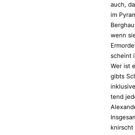
auch, da
im Pyrami
Berghaus
wenn sie
Ermordet
scheint 
Wer ist 
gibts Sc
inklu­si­
tend jed
Alexande
Insgesamt
knirscht