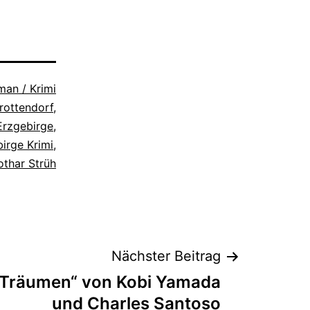
an / Krimi
rottendorf
,
Erzgebirge
,
irge Krimi
,
othar Strüh
Nächster Beitrag
 Träumen“ von Kobi Yamada
und Charles Santoso