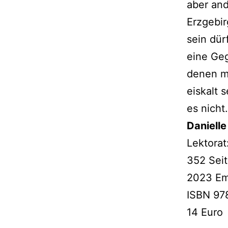
aber ande
Erzgebir
sein dür
eine Geg
denen m
eis­kalt
es nicht.
Danielle
Lektorat
352 Sei
2023 Em
ISBN 97
14 Euro