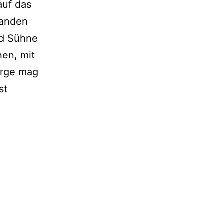
 auf das
an­den
und Sühne
hen, mit
irge mag
st