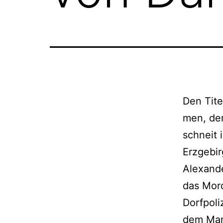
Den Tite
men, der
schneit 
Erzgebir
Alexande
das Mord
Dorfpoli
dem Mark