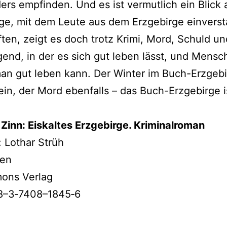
rs emp­fin­den. Und es ist ver­mut­lich ein Blick
ge, mit dem Leute aus dem Erzgebirge ein­ver­st
f­ten, zeigt es doch trotz Krimi, Mord, Schuld 
end, in der es sich gut leben lässt, und Mensc
an gut leben kann. Der Winter im Buch-Erzgeb
 sein, der Mord eben­falls – das Buch-Erzgebirge i
 Zinn: Eiskaltes Erzgebirge. Kriminalroman
: Lothar Strüh
ten
ons Verlag
8–3‑7408–1845‑6