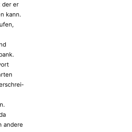
 der er
den kann.
u­fen,
and
nbank.
wort
hrten
er­schrei­
n.
 da
n ande­re