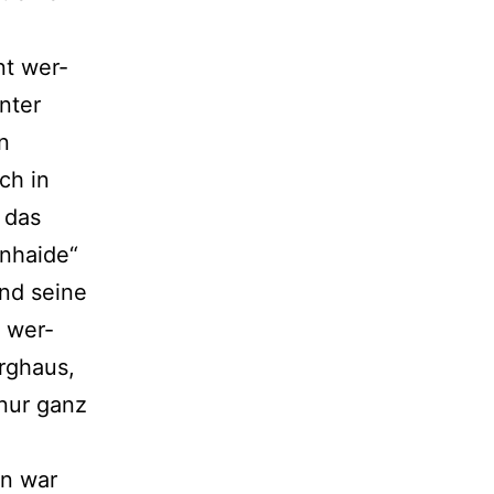
nt wer­
nter
n
ch in
 das
enhaide“
d sei­ne
t wer­
rghaus,
 nur ganz
nn war