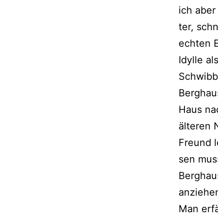
ich aber
ter, schn
ech­ten 
Idylle al
Schwibb
Berghaus
Haus nac
älte­ren
Freund le
sen muss
Berghaus
anziehe
Man erfä