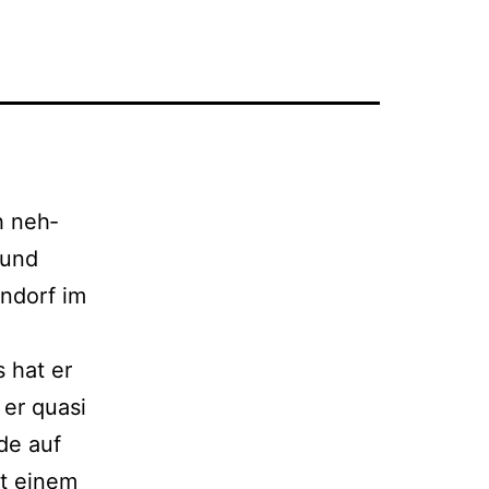
h neh­
 und
endorf im
 hat er
er qua­si
ide auf
it einem