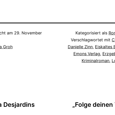
icht am
29. November
Kategorisiert als
Rom
Verschlagwortet mit
C
a Groh
Danielle Zinn
,
Eiskaltes 
Emons Verlag
,
Erzgeb
Kriminalroman
,
L
tion
a Desjardins
„Folge deinen