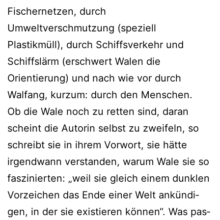
Fischernetzen, durch
Umweltverschmutzung (spe­zi­ell
Plastikmüll), durch Schiffsverkehr und
Schiffslärm (erschwert Walen die
Orientierung) und nach wie vor durch
Walfang, kurz­um: durch den Menschen.
Ob die Wale noch zu ret­ten sind, dar­an
scheint die Autorin selbst zu zwei­feln, so
schreibt sie in ihrem Vorwort, sie hät­te
irgend­wann ver­stan­den, war­um Wale sie so
fas­zi­nier­ten: „weil sie gleich einem dunk­len
Vorzeichen das Ende einer Welt ankün­di­
gen, in der sie exis­tie­ren kön­nen“. Was pas­