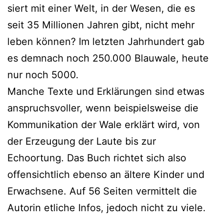
siert mit einer Welt, in der Wesen, die es
seit 35 Millionen Jahren gibt, nicht mehr
leben kön­nen? Im letz­ten Jahrhundert gab
es dem­nach noch 250.000 Blauwale, heu­te
nur noch 5000.
Manche Texte und Erklärungen sind etwas
anspruchs­vol­ler, wenn bei­spiels­wei­se die
Kommunikation der Wale erklärt wird, von
der Erzeugung der Laute bis zur
Echoortung. Das Buch rich­tet sich also
offen­sicht­lich eben­so an älte­re Kinder und
Erwachsene. Auf 56 Seiten ver­mit­telt die
Autorin etli­che Infos, jedoch nicht zu vie­le.