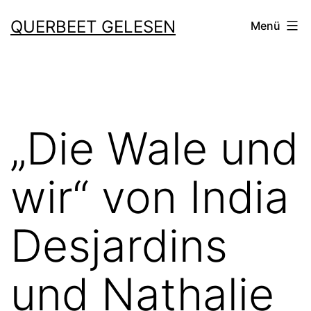
Zum
QUERBEET GELESEN
Menü
Inhalt
springen
„Die Wale und
wir“ von India
Desjardins
und Nathalie