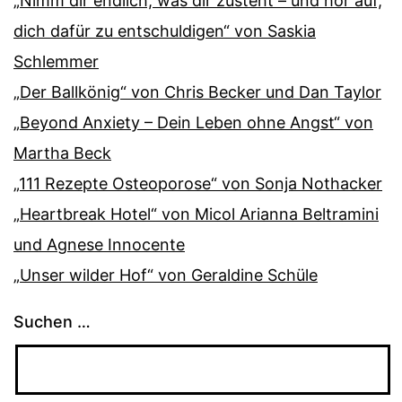
„Nimm dir endlich, was dir zusteht – und hör auf,
dich dafür zu entschuldigen“ von Saskia
Schlemmer
„Der Ballkönig“ von Chris Becker und Dan Taylor
„Beyond Anxiety – Dein Leben ohne Angst“ von
Martha Beck
„111 Rezepte Osteoporose“ von Sonja Nothacker
„Heartbreak Hotel“ von Micol Arianna Beltramini
und Agnese Innocente
„Unser wilder Hof“ von Geraldine Schüle
Suchen …