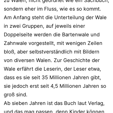
zu Walen, nicht geord­net wie ein Sachbuch,
son­dern eher im Fluss, wie es so kommt.
Am Anfang steht die Unterteilung der Wale
in zwei Gruppen, auf jeweils einer
Doppelseite wer­den die Bartenwale und
Zahnwale vor­ge­stellt, mit weni­gen Zeilen
bloß, aber selbst­ver­ständ­lich mit Bildern
von diver­sen Walen. Zur Geschichte der
Wale erfährt die Leserin, der Leser etwa,
dass es sie seit 35 Millionen Jahren gibt,
sie jedoch erst seit 4,5 Millionen Jahren so
groß sind.
Ab sie­ben Jahren ist das Buch laut Verlag,
und das mag pas­sen, denn Kinder kön­nen