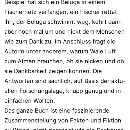
Beispiel hat sich ein Beluga in einem
Fischernetz ver­fan­gen, ein Fischer ret­tet
ihn, der Beluga schwimmt weg, kehrt dann
aber noch mal um und nickt dem Menschen
wie zum Dank zu. Im Anschluss fragt die
Autorin unter ande­rem, war­um Wale Luft
zum Atmen brau­chen, ob sie nicken und ob
sie Dankbarkeit zei­gen kön­nen. Die
Antworten sind sach­lich, auf Basis der aktu­
el­len Forschungslage, knapp genug und in
ein­fa­chen Worten.
Das gan­ze Buch ist eine fas­zi­nie­ren­de
Zusammenstellung von Fakten und Fiktion