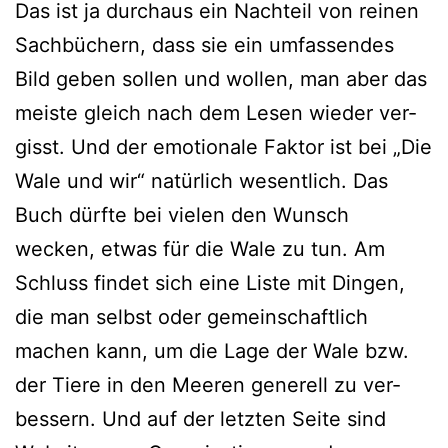
Das ist ja durch­aus ein Nachteil von rei­nen
Sachbüchern, dass sie ein umfas­sen­des
Bild geben sol­len und wol­len, man aber das
meis­te gleich nach dem Lesen wie­der ver­
gisst. Und der emo­tio­na­le Faktor ist bei „Die
Wale und wir“ natür­lich wesent­lich. Das
Buch dürf­te bei vie­len den Wunsch
wecken, etwas für die Wale zu tun. Am
Schluss fin­det sich eine Liste mit Dingen,
die man selbst oder gemein­schaft­lich
machen kann, um die Lage der Wale bzw.
der Tiere in den Meeren gene­rell zu ver­
bes­sern. Und auf der letz­ten Seite sind