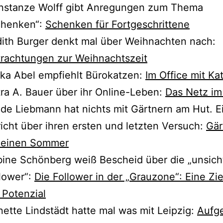
nstanze Wolff gibt Anregungen zum Thema
chenken“:
Schenken für Fortgeschrittene
ith Burger denkt mal über Weihnachten nach:
rachtungen zur Weihnachtszeit
ka Abel emp­fiehlt Bürokatzen:
Im Office mit Ka
ra A. Bauer über ihr Online-Leben:
Das Netz im
de Liebmann hat nichts mit Gärtnern am Hut. E
icht über ihren ers­ten und letz­ten Versuch:
Gär
r einen Sommer
ine Schönberg weiß Bescheid über die „unsicht
lower“:
Die Follower in der „Grauzone“: Eine Zi
 Potenzial
ette Lindstädt hat­te mal was mit Leipzig:
Aufge