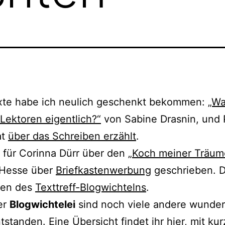
te habe ich neu­lich geschenkt bekom­men:
„W
ektoren eigent­lich?“
von Sabine Drasnin, und 
at
über das Schreiben erzählt
.
 für Corinna Dürr über den
„Koch mei­ner Träum
 Hesse über
Briefkastenwerbung
geschrie­ben. D
men des
Texttreff-Blogwichtelns
.
ser
Blogwichtelei
sind noch vie­le ande­re wun­der­
­stan­den. Eine Übersicht fin­det ihr hier, mit ku