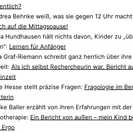
entlich?
drea Behnke weiß, was sie gegen 12 Uhr macht
h auf die Mittagspause!
a Hundhausen hält nichts davon, Kinder zu „übe
n“:
Lernen für Anfänger
a Graf-Riemann schreibt ganz herr­lich über ihre f
eit:
Als ich selbst Rechercheurin war. Bericht a
inzeit
e Hesse stellt prä­zi­se Fragen:
Fragologie im Ber
terin
ke Baller erzählt von ihren Erfahrungen mit der
otherapie:
Ein Bericht von außen – mein Kind b
 Ergo