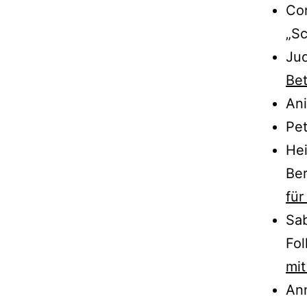
Co
„S
Jud
Bet
Ani
Pet
Hei
Ber
fü
Sab
Fol
mit
Ann