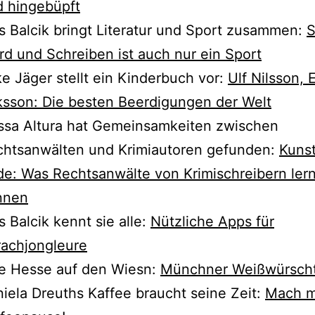
d hingebüpft
s Balcik bringt Literatur und Sport zusam­men:
S
d und Schreiben ist auch nur ein Sport
ke Jäger stellt ein Kinderbuch vor:
Ulf Nilsson, 
ksson: Die bes­ten Beerdigungen der Welt
sa Altura hat Gemeinsamkeiten zwi­schen
htsanwälten und Krimiautoren gefun­den:
Kunst
e: Was Rechtsanwälte von Krimischreibern ler­
nnen
s Balcik kennt sie alle:
Nützliche Apps für
achjongleure
ke Hesse auf den Wiesn:
Münchner Weißwürsch
iela Dreuths Kaffee braucht sei­ne Zeit:
Mach m