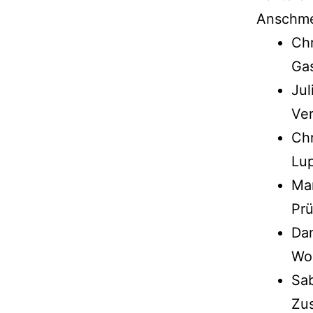
Anschmec
Chr
Ga
Jul
Ve
Chr
Lu
Man
Prü
Dan
Wo
Sab
Zu