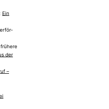
:
Ein
r­för­
rü­he­re
us der
uf –
ei