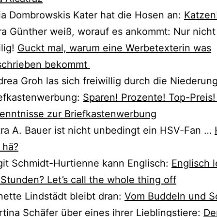
ia Dombrowskis Kater hat die Hosen an:
Katzen
a Günther weiß, wor­auf es ankommt: Nur nicht
­lig!
Guckt mal, war­um eine Werbetexterin was
schrie­ben bekommt
rea Groh las sich frei­wil­lig durch die Niederun
iefkastenwerbung:
Sparen! Prozente! Top-Preis!
enntnisse zur Briefkastenwerbung
ra A. Bauer ist nicht unbe­dingt ein HSV-Fan …
 hä?
git Schmidt-Hurtienne kann Englisch:
Englisch l
Stunden? Let’s call the who­le thing off
ette Lindstädt bleibt dran:
Vom Buddeln und S
tina Schäfer über eines ihrer Lieblingstiere:
De