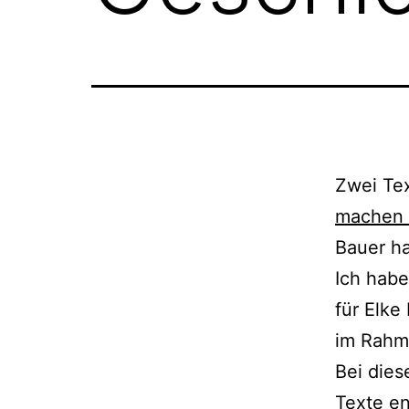
Zwei Tex
machen L
Bauer h
Ich habe
für Elke
im Rah
Bei die­
Texte ent