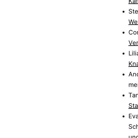
Ka
Ste
We
Con
Ver
Lil
Kna
And
me
Tan
Sta
Eva
Sch
und