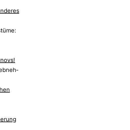
­de­res
stüme:
anovs!
eb­neh­
hen
derung