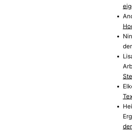
eig
An
Hoc
Nin
der
Lis
Arb
Ste
Elk
Tex
Hei
Erg
der