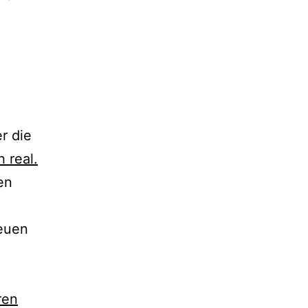
r die
 real.
en
eu­en
ren