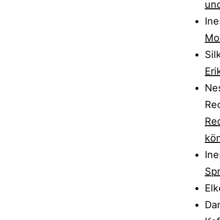
un
Ine
Mor
Sil
Eri
Nes
Rec
Red
kö
Ine
Spr
El
Dan