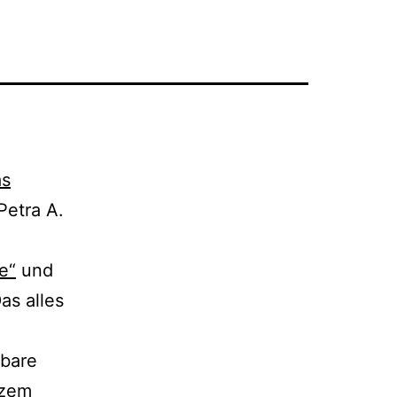
as
Petra A.
e“
und
as alles
ba­re
r­zem