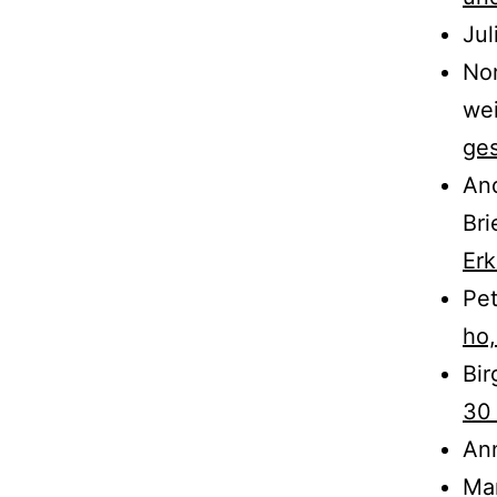
Jul
Nor
wei
ge
And
Br
Erk
Pet
ho,
Bir
30 
Ann
Mar