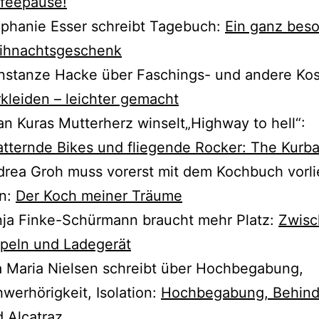
ffeepause!
phanie Esser schreibt Tagebuch:
Ein ganz beson
ihnachtsgeschenk
stanze Hacke über Faschings- und ande­re Ko
kleiden – leich­ter gemacht
ian Kuras Mutterherz winselt„Highway to hell“:
tternde Bikes und flie­gen­de Rocker: The Kurb
rea Groh muss vor­erst mit dem Kochbuch vor­li
n:
Der Koch mei­ner Träume
ja Finke-Schürmann braucht mehr Platz:
Zwisc
peln und Ladegerät
 Maria Nielsen schreibt über Hochbegabung,
werhörigkeit, Isolation:
Hochbegabung, Behin
 Alcatraz