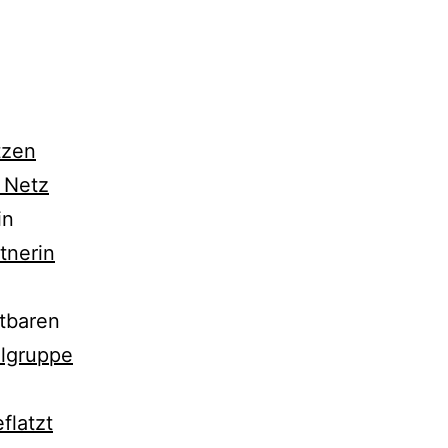
tzen
 Netz
in
tnerin
­ba­ren
elgruppe
flatzt