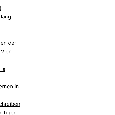
!
 lang­
gen der
 Vier
Ha,
er­nen in
chreiben
r Tiger –