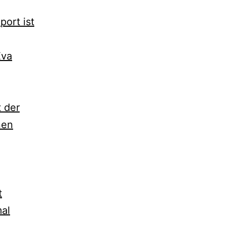
port ist
Eva
 der
nen
t
al