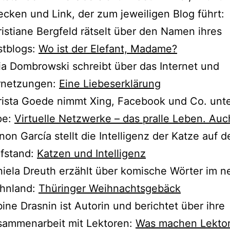
ken und Link, der zum jewei­li­gen Blog führt:
istiane Bergfeld rät­selt über den Namen ihres
stblogs:
Wo ist der Elefant, Madame?
ia Dombrowski schreibt über das Internet und
rnetzungen:
Eine Liebeserklärung
ista Goede nimmt Xing, Facebook und Co. unte
pe:
Virtuelle Netzwerke – das pral­le Leben. Auch
on García stellt die Intelligenz der Katze auf d
fstand:
Katzen und Intelligenz
iela Dreuth erzählt über komi­sche Wörter im n
hnland:
Thüringer Weihnachtsgebäck
ine Drasnin ist Autorin und berich­tet über ihre
sammenarbeit mit Lektoren:
Was machen Lekto