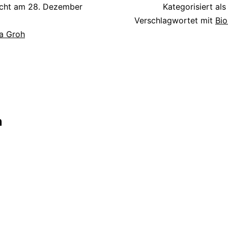
icht am
28. Dezember
Kategorisiert al
Verschlagwortet mit
Bio
a Groh
tion
n