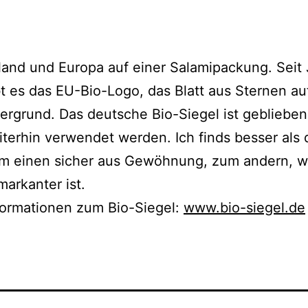
and und Europa auf einer Salamipackung. Seit 
t es das EU-Bio-Logo, das Blatt aus Sternen au
rgrund. Das deut­sche Bio-Siegel ist geblie­be
ter­hin ver­wen­det wer­den. Ich finds bes­ser als
um einen sicher aus Gewöhnung, zum andern, w
mar­kan­ter ist.
formationen zum Bio-Siegel:
www.bio-siegel.de