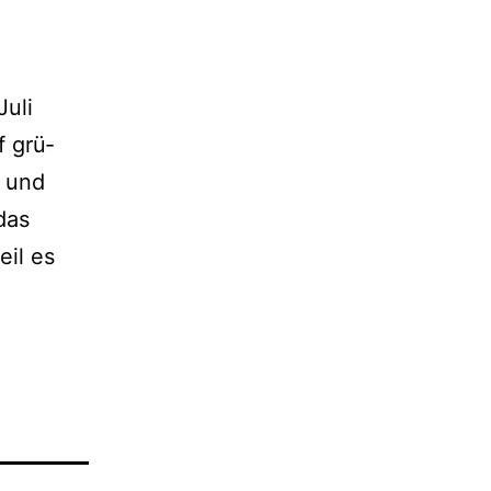
Juli
f grü­
n und
 das
eil es