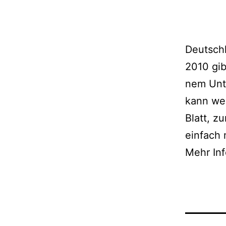
Deutschl
2010 gib
nem Unte
kann wei­
Blatt, z
ein­fach 
Mehr In