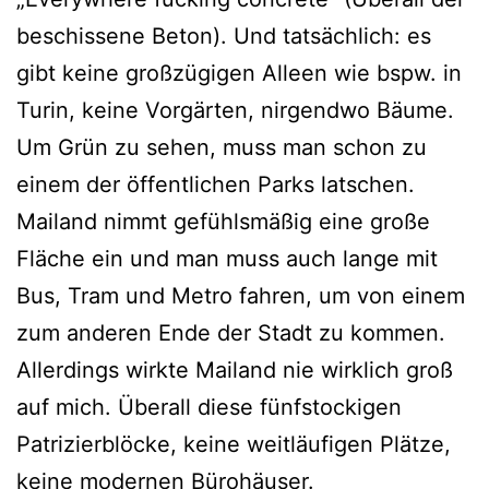
beschis­se­ne Beton). Und tat­säch­lich: es
gibt kei­ne groß­zü­gi­gen Alleen wie bspw. in
Turin, kei­ne Vorgärten, nir­gend­wo Bäume.
Um Grün zu sehen, muss man schon zu
einem der öffent­li­chen Parks lat­schen.
Mailand nimmt gefühls­mä­ßig eine gro­ße
Fläche ein und man muss auch lan­ge mit
Bus, Tram und Metro fah­ren, um von einem
zum ande­ren Ende der Stadt zu kom­men.
Allerdings wirk­te Mailand nie wirk­lich groß
auf mich. Überall die­se fünf­sto­cki­gen
Patrizierblöcke, kei­ne weit­läu­fi­gen Plätze,
kei­ne moder­nen Bürohäuser.