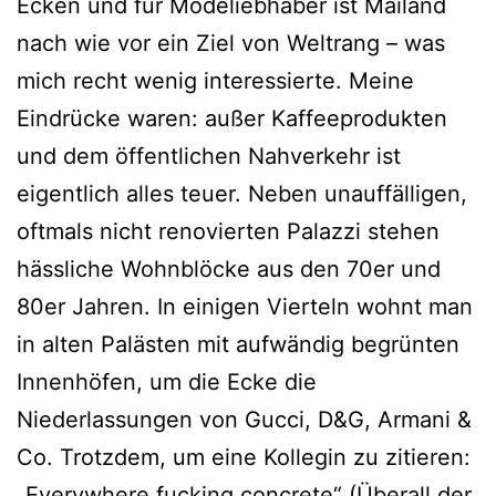
Ecken und für Modeliebhaber ist Mailand
nach wie vor ein Ziel von Weltrang – was
mich recht wenig inter­es­sier­te. Meine
Eindrücke waren: außer Kaffeeprodukten
und dem öffent­li­chen Nahverkehr ist
eigent­lich alles teu­er. Neben unauf­fäl­li­gen,
oft­mals nicht reno­vier­ten Palazzi ste­hen
häss­li­che Wohnblöcke aus den 70er und
80er Jahren. In eini­gen Vierteln wohnt man
in alten Palästen mit auf­wän­dig begrün­ten
Innenhöfen, um die Ecke die
Niederlassungen von Gucci, D&G, Armani &
Co. Trotzdem, um eine Kollegin zu zitie­ren:
„Everywhere fuck­ing con­cre­te“ (Überall der