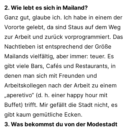
2. Wie lebt es sich in Mailand?
Ganz gut, glau­be ich. Ich habe in einem der
Vororte gelebt, da sind Staus auf dem Weg
zur Arbeit und zurück vor­pro­gram­miert. Das
Nachtleben ist ent­spre­chend der Größe
Mailands viel­fäl­tig, aber immer: teu­er. Es
gibt vie­le Bars, Cafés und Restaurants, in
denen man sich mit Freunden und
Arbeitskollegen nach der Arbeit zu einem
„ape­re­tivo“ (d. h. einer hap­py hour mit
Buffet) trifft. Mir gefällt die Stadt nicht, es
gibt kaum gemüt­li­che Ecken.
3. Was bekommst du von der Modestadt