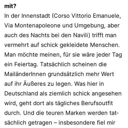
mit?
In der Innenstadt (Corso Vittorio Emanuele,
Via Montenapoleone und Umgebung, aber
auch des Nachts bei den Navili) trifft man
ver­mehrt auf schick geklei­de­te Menschen.
Man möch­te mei­nen, für sie wäre jeder Tag
ein Feiertag. Tatsächlich schei­nen die
MailänderInnen grund­sätz­lich mehr Wert
auf ihr Äußeres zu legen. Was hier in
Deutschland als ziem­lich schick ange­se­hen
wird, geht dort als täg­li­ches Berufsoutfit
durch. Und die teu­ren Marken wer­den tat­
säch­lich getra­gen – ins­be­son­de­re fiel mir