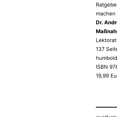
Ratgeber
machen 
Dr. Andr
Maßnahm
Lektorat
137 Seit
hum­bold
ISBN 97
19,99 Eu