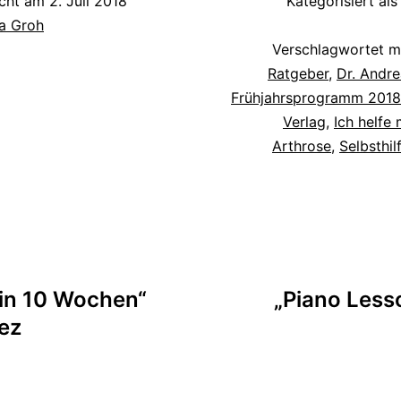
icht am
2. Juli 2018
Kategorisiert al
a Groh
Verschlagwortet m
Ratgeber
,
Dr. Andr
Frühjahrsprogramm 2018
Verlag
,
Ich helfe 
Arthrose
,
Selbsthil
tion
 in 10 Wochen“
„Piano Less
ez