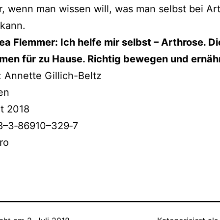
, wenn man wis­sen will, was man selbst bei Ar
kann.
ea Flemmer: Ich hel­fe mir selbst – Arthrose. Di
en für zu Hause. Richtig bewe­gen und ernäh
: Annette Gillich-Beltz
en
t 2018
8–3‑86910–329‑7
ro