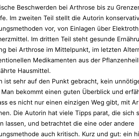
i­sche Beschwerden bei Arthrose bis zu Grenze
fe. Im zwei­ten Teil stellt die Autorin kon­ser­va­ti­
ngsmethoden vor, von Einlagen über Elektroth
erzmittel. Im drit­ten Teil steht gesun­de Ernäh
 bei Arthrose im Mittelpunkt, im letz­ten Alter
en­tio­nel­len Medikamenten aus der Pflanzenhei
hr­te Hausmittel.
 ist sehr auf den Punkt gebracht, kein unnö­ti­g
 Man bekommt einen guten Überblick und erfäh
ass es nicht nur einen ein­zi­gen Weg gibt, mit A
hen. Die Autorin hat vie­le Tipps parat, die sich 
n las­sen, und betrach­tet die eine oder ande­re
ngsmethode auch kri­tisch. Kurz und gut: ein hilf