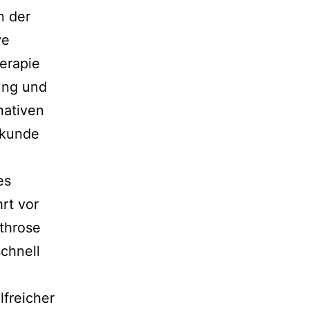
n der
ve
erapie
rung und
nativen
lkunde
es
rt vor
rthrose
schnell
­rei­cher