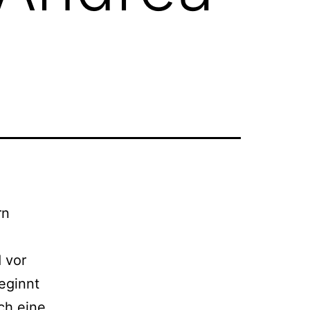
rn
d vor
eginnt
ch eine