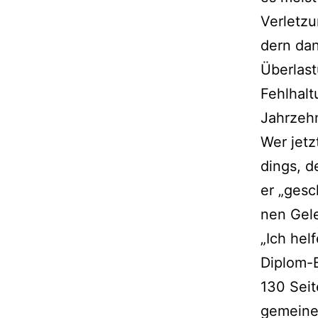
Verletzu
dern dan
Überlast
Fehlhalt
Jahrzeh
Wer jetz
dings, d
er „gesc
nen Gele
„Ich hel
Diplom-B
130 Seite
ge­mei­n