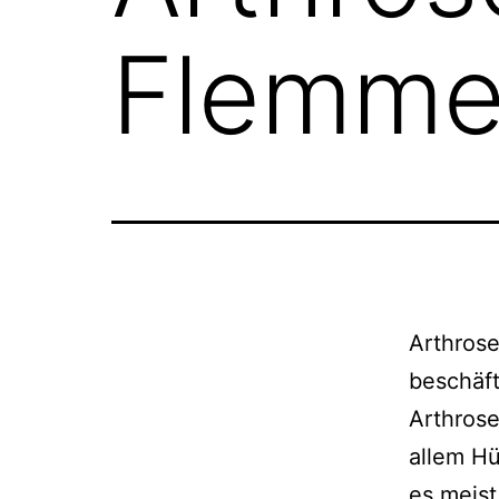
Flemme
Arthrose
beschäf­t
Arthrose
allem Hü
es meist