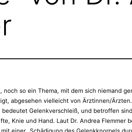
r
, noch so ein Thema, mit dem sich nie­mand ge
igt, abge­se­hen viel­leicht von Ärztinnen/Ärzten.
 bedeu­tet Gelenkverschleiß, und betrof­fen sin
fte, Knie und Hand. Laut Dr. Andrea Flemmer b
 mit einer „Schädigung des Gelenkknorpels dur