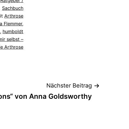
s
Ratgeber /
Sachbuch
it
Arthrose
ea Flemmer
,
,
humboldt
mir selbst –
fe Arthrose
Nächster Beitrag
ons“ von Anna Goldsworthy