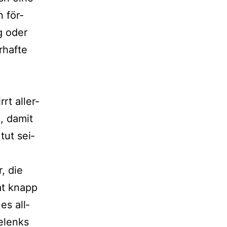
 för­
g oder
haf­te
rt aller­
, damit
tut sei­
, die
at knapp
es all­
elenks