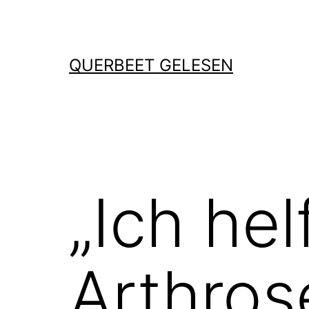
Zum
Inhalt
springen
QUERBEET GELESEN
„Ich hel
Arthros