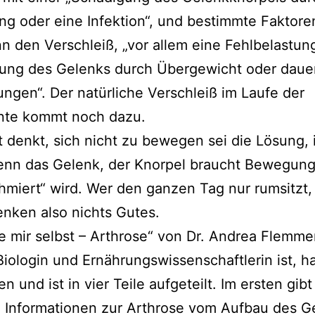
ng oder eine Infektion“, und bestimm­te Faktoren
n den Verschleiß, „vor allem eine Fehlbelastun
ung des Gelenks durch Übergewicht oder dau­er­
ungen“. Der natür­li­che Verschleiß im Laufe der
nte kommt noch dazu.
t denkt, sich nicht zu bewe­gen sei die Lösung, ir
enn das Gelenk, der Knorpel braucht Bewegung
hmiert“ wird. Wer den gan­zen Tag nur rum­sitzt, 
nken also nichts Gutes.
­fe mir selbst – Arthrose“ von Dr. Andrea Flemmer
iologin und Ernährungswissenschaftlerin ist, h
n und ist in vier Teile auf­ge­teilt. Im ers­ten gibt 
e Informationen zur Arthrose vom Aufbau des G