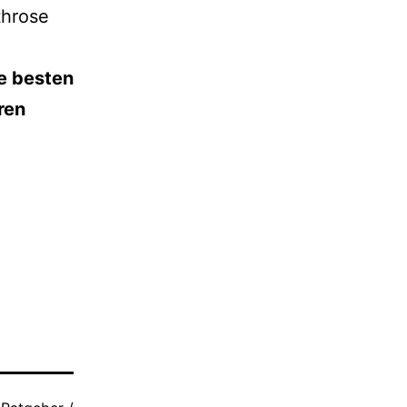
throse
e bes­ten
ren