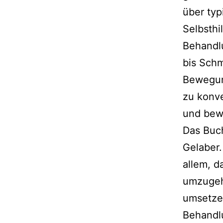
über typ
Selbsthil
Behandlu
bis Schm
Bewegung
zu kon­v
und bewä
Das Buch
Gelaber.
allem, d
umzu­ge­
umset­ze
Behandlu