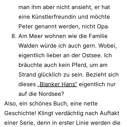
man ihm aber nicht ansieht, er hat
eine Künstlerfreundin und möch­te
Peter genannt wer­den, nicht Opa.
Am Meer woh­nen wie die Familie
Walden wür­de ich auch gern. Wobei,
eigent­lich lie­ber an der Ostsee. Ich
bräuch­te auch kein Pferd, um am
Strand glück­lich zu sein. Bezieht sich
die­ses
„Blanker Hans“
eigent­lich nur
auf die Nordsee?
Also, ein schö­nes Buch, eine net­te
Geschichte! Klingt ver­däch­tig nach Auftakt
einer Serie, denn in ers­ter Linie wer­den die