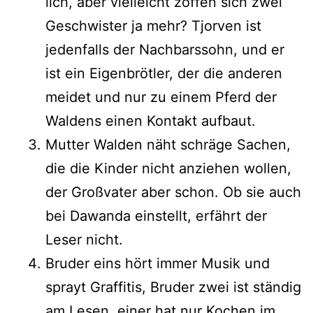
lich, aber viel­leicht zof­fen sich zwei
Geschwister ja mehr? Tjorven ist
jeden­falls der Nachbarssohn, und er
ist ein Eigenbrötler, der die ande­ren
mei­det und nur zu einem Pferd der
Waldens einen Kontakt aufbaut.
Mutter Walden näht schrä­ge Sachen,
die die Kinder nicht anzie­hen wol­len,
der Großvater aber schon. Ob sie auch
bei Dawanda ein­stellt, erfährt der
Leser nicht.
Bruder eins hört immer Musik und
sprayt Graffitis, Bruder zwei ist stän­dig
am Lesen, einer hat nur Kochen im