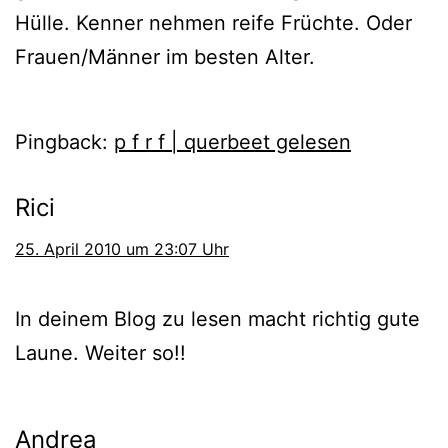
Hülle. Kenner neh­men rei­fe Früchte. Oder
Frauen/Männer im bes­ten Alter.
Pingback:
p f r f | querbeet gelesen
Rici
25. April 2010 um 23:07 Uhr
In dei­nem Blog zu lesen macht rich­tig gute
Laune. Weiter so!!
Andrea