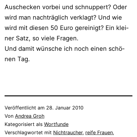
Auschecken vor­bei und schnup­pert? Oder
wird man nach­träg­lich ver­klagt? Und wie
wird mit die­sen 50 Euro gerei­nigt? Ein klei­
ner Satz, so vie­le Fragen.
Und damit wün­sche ich noch einen schö­
nen Tag.
Veröffentlicht am
28. Januar 2010
Von
Andrea Groh
Kategorisiert als
Wortfunde
Verschlagwortet mit
Nichtraucher
,
reife Frauen
,