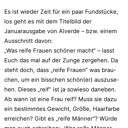
Es ist wie­der Zeit für ein paar Fundstücke,
los geht es mit dem Titelbild der
Januarausgabe von Alverde – bzw. einem
Ausschnitt davon:
„Was rei­fe Frauen schö­ner macht“ – lasst
Euch das mal auf der Zunge zer­ge­hen. Da
steht doch, dass „rei­fe Frauen“ was brau­
chen, um ein biss­chen schön(er) aus­zu­se­
hen. Dieses „reif“ ist ja sowie­so dane­ben.
Ab wann ist eine Frau reif? Muss sie dazu
ein bestimm­tes Gewicht, Größe, Haarfarbe
errei­chen? Gibt es „rei­fe Männer“? Würde