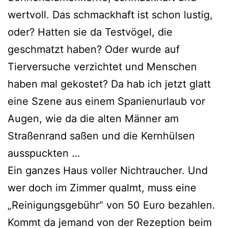
wert­voll. Das schmack­haft ist schon lus­tig,
oder? Hatten sie da Testvögel, die
geschmatzt haben? Oder wur­de auf
Tierversuche ver­zich­tet und Menschen
haben mal gekos­tet? Da hab ich jetzt glatt
eine Szene aus einem Spanienurlaub vor
Augen, wie da die alten Männer am
Straßenrand saßen und die Kernhülsen
ausspuckten …
Ein gan­zes Haus vol­ler Nichtraucher. Und
wer doch im Zimmer qualmt, muss eine
„Reinigungsgebühr“ von 50 Euro bezah­len.
Kommt da jemand von der Rezeption beim