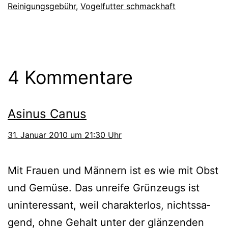
Reinigungsgebühr
,
Vogelfutter schmackhaft
4 Kommentare
Asinus Canus
31. Januar 2010 um 21:30 Uhr
Mit Frauen und Männern ist es wie mit Obst
und Gemüse. Das unrei­fe Grünzeugs ist
unin­ter­es­sant, weil cha­rak­ter­los, nichts­sa­
gend, ohne Gehalt unter der glän­zen­den