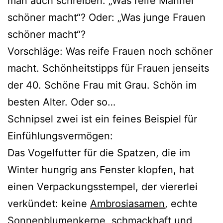
man auch schrei­ben: „Was rei­fe Männer
schö­ner macht“? Oder: „Was jun­ge Frauen
schö­ner macht“?
Vorschläge: Was rei­fe Frauen noch schö­ner
macht. Schönheitstipps für Frauen jen­seits
der 40. Schöne Frau mit Grau. Schön im
bes­ten Alter. Oder so…
Schnipsel zwei ist ein fei­nes Beispiel für
Einfühlungsvermögen:
Das Vogelfutter für die Spatzen, die im
Winter hung­rig ans Fenster klop­fen, hat
einen Verpackungsstempel, der vie­rer­lei
ver­kün­det: kei­ne
Ambrosiasamen
, ech­te
Sonnenblumenkerne, schmack­haft und