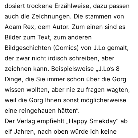
do­siert tro­cke­ne Erzählweise, dazu pas­sen
auch die Zeichnungen. Die stam­men von
Adam Rex, dem Autor. Zum einen sind es
Bilder zum Text, zum ande­ren
Bildgeschichten (Comics) von J.Lo gemalt,
der zwar nicht irdisch schrei­ben, aber
zeich­nen kann. Beispielsweise „J.Lo’s 8
Dinge, die Sie immer schon über die Gorg
wis­sen woll­ten, aber nie zu fra­gen wag­ten,
weil die Gorg Ihnen sonst mög­li­cher­wei­se
eine rein­ge­hau­en hätten“.
Der Verlag emp­fiehlt „Happy Smekday“ ab
elf Jahren, nach oben wür­de ich kei­ne