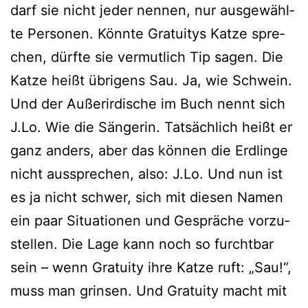
darf sie nicht jeder nen­nen, nur aus­ge­wähl­
te Personen. Könnte Gratuitys Katze spre­
chen, dürf­te sie ver­mut­lich Tip sagen. Die
Katze heißt übri­gens Sau. Ja, wie Schwein.
Und der Außerirdische im Buch nennt sich
J.Lo. Wie die Sängerin. Tatsächlich heißt er
ganz anders, aber das kön­nen die Erdlinge
nicht aus­spre­chen, also: J.Lo. Und nun ist
es ja nicht schwer, sich mit die­sen Namen
ein paar Situationen und Gespräche vor­zu­
stel­len. Die Lage kann noch so furcht­bar
sein – wenn Gratuity ihre Katze ruft: „Sau!“,
muss man grin­sen. Und Gratuity macht mit