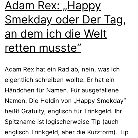
Adam Rex: „Happy
Smekday oder Der Tag,
an dem ich die Welt
retten musste“
Adam Rex hat ein Rad ab, nein, was ich
eigent­lich schrei­ben woll­te: Er hat ein
Händchen für Namen. Für aus­ge­fal­le­ne
Namen. Die Heldin von „Happy Smekday“
heißt Gratuity, eng­lisch für Trinkgeld. Ihr
Spitzname ist logi­scher­wei­se Tip (auch
eng­lisch Trinkgeld, aber die Kurzform). Tip