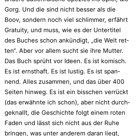
Gorg. Und die sind nicht bes­ser als die
Boov, son­dern noch viel schlim­mer, erfährt
Gratuity, und muss, wie es der Untertitel
des Buches schon ankün­digt, „die Welt ret­
ten“. Aber vor allem sucht sie ihre Mutter.
Das Buch sprüht vor Ideen. Es ist komisch.
Es ist ernst­haft. Es ist lus­tig. Es ist span­
nend. Alles zusam­men, und das über 400
Seiten hin­weg. Es ist ein biss­chen ver­rückt
(das erwähn­te ich schon), aber nicht durch­
ge­knallt, die Geschichte folgt einem roten
Faden und lässt sich nicht aus der Ruhe
brin­gen, was unter ande­rem dar­an liegt,