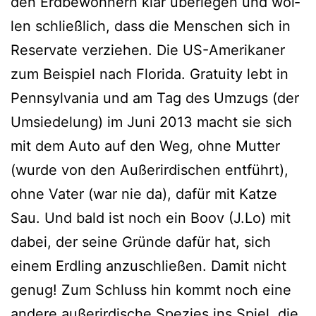
den Erdbewohnern klar über­le­gen und wol­
len schließ­lich, dass die Menschen sich in
Reservate ver­zie­hen. Die US-Amerikaner
zum Beispiel nach Florida. Gratuity lebt in
Pennsylvania und am Tag des Umzugs (der
Umsiedelung) im Juni 2013 macht sie sich
mit dem Auto auf den Weg, ohne Mutter
(wur­de von den Außerirdischen ent­führt),
ohne Vater (war nie da), dafür mit Katze
Sau. Und bald ist noch ein Boov (J.Lo) mit
dabei, der sei­ne Gründe dafür hat, sich
einem Erdling anzu­schlie­ßen. Damit nicht
genug! Zum Schluss hin kommt noch eine
ande­re außer­ir­di­sche Spezies ins Spiel, die