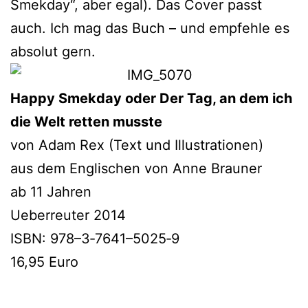
Smekday“, aber egal). Das Cover passt
auch. Ich mag das Buch – und emp­feh­le es
abso­lut gern.
Happy Smekday oder Der Tag, an dem ich
die Welt ret­ten musste
von Adam Rex (Text und Illustrationen)
aus dem Englischen von Anne Brauner
ab 11 Jahren
Ueberreuter 2014
ISBN: 978–3‑7641–5025‑9
16,95 Euro