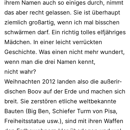
ihrem Namen auch so eini­ges durch, nimmt
das aber recht gelas­sen. Sie ist über­haupt
ziem­lich groß­ar­tig, wenn ich mal biss­chen
schwär­men darf. Ein rich­tig tol­les elf­jäh­ri­ges
Mädchen. In einer leicht ver­rück­ten
Geschichte. Was einen nicht mehr wun­dert,
wenn man die drei Namen kennt,
nicht wahr?
Weihnachten 2012 lan­den also die außer­ir­
di­schen Boov auf der Erde und machen sich
breit. Sie zer­stö­ren etli­che welt­be­kann­te
Bauten (Big Ben, Schiefer Turm von Pisa,
Freiheitsstatue usw.), sind mit ihren Waffen