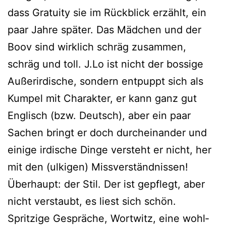
dass Gratuity sie im Rückblick erzählt, ein
paar Jahre spä­ter. Das Mädchen und der
Boov sind wirk­lich schräg zusam­men,
schräg und toll. J.Lo ist nicht der bos­si­ge
Außerirdische, son­dern ent­puppt sich als
Kumpel mit Charakter, er kann ganz gut
Englisch (bzw. Deutsch), aber ein paar
Sachen bringt er doch durch­ein­an­der und
eini­ge irdi­sche Dinge ver­steht er nicht, her
mit den (ulki­gen) Missverständnissen!
Überhaupt: der Stil. Der ist gepflegt, aber
nicht ver­staubt, es liest sich schön.
Spritzige Gespräche, Wortwitz, eine wohl­