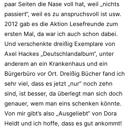
paar Seiten die Nase voll hat, weil „nichts
pas­siert“, weil es zu anspruchs­voll ist usw.
2012 gab es die Aktion Lesefreunde zum
ers­ten Mal, da war ich auch schon dabei.
Und ver­schenk­te drei­ßig Exemplare von
Axel Hackes „Deutschlandalbum“, unter
ande­rem an ein Krankenhaus und ein
Bürgerbüro vor Ort. Dreißig Bücher fand ich
sehr viel, dass es jetzt „nur“ noch zehn
sind, ist bes­ser, da über­legt man sich doch
genau­er, wem man eins schen­ken könn­te.
Von mir gibt’s also „Ausgeliebt“ von Dora
Heldt und ich hof­fe, dass es gut ankommt!