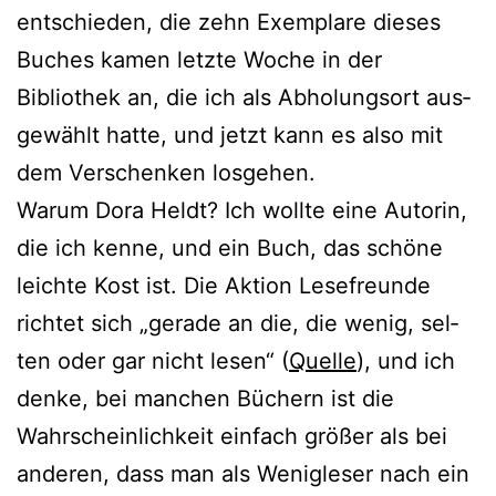
ent­schie­den, die zehn Exemplare die­ses
Buches kamen letz­te Woche in der
Bibliothek an, die ich als Abholungsort aus­
ge­wählt hat­te, und jetzt kann es also mit
dem Verschenken losgehen.
Warum Dora Heldt? Ich woll­te eine Autorin,
die ich ken­ne, und ein Buch, das schö­ne
leich­te Kost ist. Die Aktion Lesefreunde
rich­tet sich „gera­de an die, die wenig, sel­
ten oder gar nicht lesen“ (
Quelle
), und ich
den­ke, bei man­chen Büchern ist die
Wahrscheinlichkeit ein­fach grö­ßer als bei
ande­ren, dass man als Wenigleser nach ein