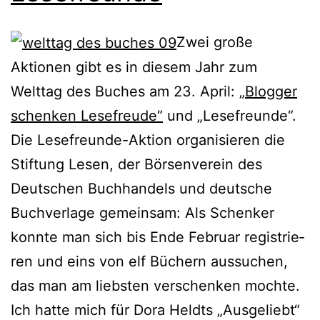
Zwei gro­ße
Aktionen gibt es in die­sem Jahr zum
Welttag des Buches am 23. April:
„Blogger
schen­ken Lesefreude“
und „Lesefreunde“.
Die Lesefreunde-Aktion orga­ni­sie­ren die
Stiftung Lesen, der Börsenverein des
Deutschen Buchhandels und deut­sche
Buchverlage gemein­sam: Als Schenker
konn­te man sich bis Ende Februar regis­trie­
ren und eins von elf Büchern aus­su­chen,
das man am liebs­ten ver­schen­ken moch­te.
Ich hat­te mich für Dora Heldts „Ausgeliebt“