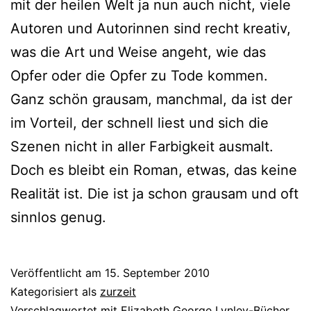
mit der hei­len Welt ja nun auch nicht, vie­le
Autoren und Autorinnen sind recht krea­tiv,
was die Art und Weise angeht, wie das
Opfer oder die Opfer zu Tode kom­men.
Ganz schön grau­sam, manch­mal, da ist der
im Vorteil, der schnell liest und sich die
Szenen nicht in aller Farbigkeit aus­malt.
Doch es bleibt ein Roman, etwas, das kei­ne
Realität ist. Die ist ja schon grau­sam und oft
sinn­los genug.
Veröffentlicht am
15. September 2010
Kategorisiert als
zurzeit
Verschlagwortet mit
Elizabeth George Lynley-Bücher
,