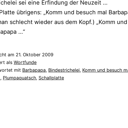
ichelei sei eine Erfindung der Neuzeit …
Platte übri­gens: „Komm und besuch mal Barba
man schlecht wie­der aus dem Kopf.) „Komm un
bapapa …“
icht am
21. Oktober 2009
ert als
Wortfunde
wortet mit
Barbapapa
,
Bindestrichelei
,
Komm und besuch m
a
,
Plumpaquatsch
,
Schallplatte