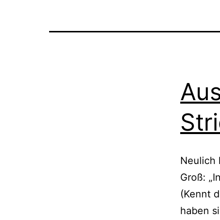
Aus
Str
Neulich 
Groß: „I
(Kennt d
haben si