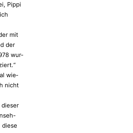
i, Pippi
ich
der mit
d der
1978 wur­
iert.“
al wie­
h nicht
die­ser
rnseh-
 die­se