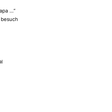
papa …“
d besuch
al