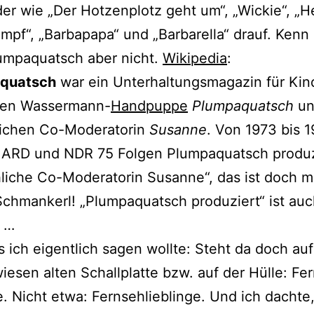
der wie „Der Hotzenplotz geht um“, „Wickie“, „He
mpf“, „Barbapapa“ und „Barbarella“ drauf. Kenn 
lumpaquatsch aber nicht.
Wikipedia
:
quatsch
war ein Unterhaltungsmagazin für Kin
­nen Wassermann-
Handpuppe
Plumpaquatsch
un
li­chen Co-Moderatorin
Susanne
. Von 1973 bis 
 ARD und NDR 75 Folgen Plumpaquatsch produz
iche Co-Moderatorin Susanne“, das ist doch m
Schmankerl! „Plumpaquatsch pro­du­ziert“ ist auc
t …
 ich eigent­lich sagen woll­te: Steht da doch auf 
wie­sen alten Schallplatte bzw. auf der Hülle: Fe
e. Nicht etwa: Fernsehlieblinge. Und ich dach­te,