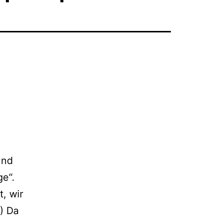
und
ge“.
t, wir
) Da