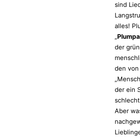
sind Lie
Langstru
alles! P
„
Plumpa
der grü
mensch­
den von
„Menschl
der ein 
schlech
Aber was
nach­ge­
Liebling