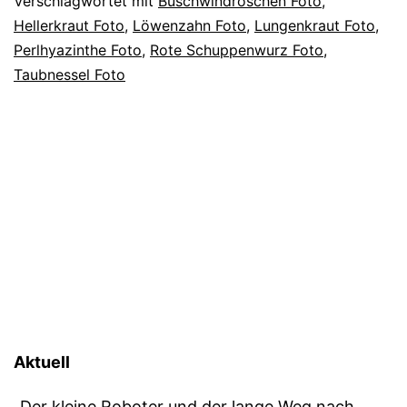
Verschlagwortet mit
Buschwindröschen Foto
,
Hellerkraut Foto
,
Löwenzahn Foto
,
Lungenkraut Foto
,
Perlhyazinthe Foto
,
Rote Schuppenwurz Foto
,
Taubnessel Foto
Aktuell
„Der kleine Roboter und der lange Weg nach