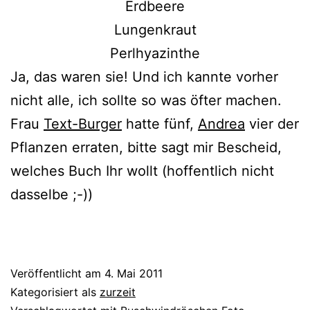
Erdbeere
Lungenkraut
Perlhyazinthe
Ja, das waren sie! Und ich kann­te vor­her
nicht alle, ich soll­te so was öfter machen.
Frau
Text-Burger
hat­te fünf,
Andrea
vier der
Pflanzen erra­ten, bit­te sagt mir Bescheid,
wel­ches Buch Ihr wollt (hof­fent­lich nicht
dasselbe ;-))
Veröffentlicht am
4. Mai 2011
Kategorisiert als
zurzeit