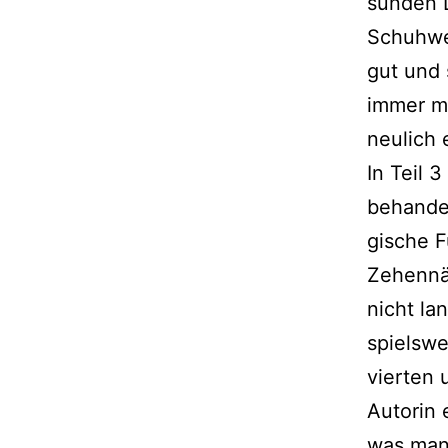
sun­den 
Schuhwe
gut und s
immer ma
neu­lich
In Teil 
behan­del
gi­sche
Zehennäg
nicht la
spiels­w
vier­ten 
Autorin 
was man 