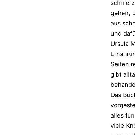
schmerzt
ge­hen, 
aus scho
und dafü
Ursula M
Ernährun
Seiten r
gibt all­
behandel
Das Buch
vor­ge­st
alles fu
vie­le K