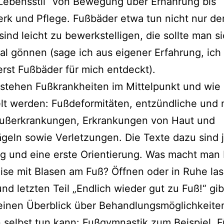
Lebensstil“ von Bewegung über Ernährung bis
rk und Pflege. Fußbäder etwa tun nicht nur d
ind leicht zu bewerk­stel­li­gen, die soll­te man s
l gön­nen (sage ich aus eige­ner Erfahrung, ich
 erst Fußbäder für mich entdeckt).
3 ste­hen Fußkrankheiten im Mittelpunkt und wie 
t wer­den: Fußdeformitäten, ent­zünd­li­che und n
 Fußerkrankungen, Erkrankungen von Haut und
eln sowie Verletzungen. Die Texte dazu sind 
ng und eine ers­te Orientierung. Was macht man 
ei­se mit Blasen am Fuß? Öffnen oder in Ruhe las
und letz­ten Teil „Endlich wie­der gut zu Fuß!“ gib
einen Überblick über Behandlungsmöglichkeite
selbst tun kann: Fußgymnastik zum Beispiel. 