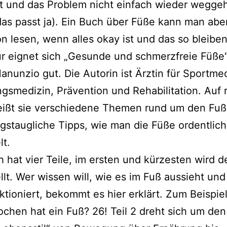
 und das Problem nicht ein­fach wie­der weg­ge
das passt ja). Ein Buch über Füße kann man abe
n lesen, wenn alles okay ist und das so blei­ben 
r eig­net sich „Gesunde und schmerz­freie Füße
anunzio gut. Die Autorin ist Ärztin für Sportmed
gsmedizin, Prävention und Rehabilitation. Auf 
eißt sie ver­schie­de­ne Themen rund um den Fu
tags­taug­li­che Tipps, wie man die Füße ordent­lich
t.
 hat vier Teile, im ers­ten und kür­zes­ten wird d
ellt. Wer wis­sen will, wie es im Fuß aus­sieht un
nk­tio­niert, bekommt es hier erklärt. Zum Beispie
nochen hat ein Fuß? 26! Teil 2 dreht sich um den 