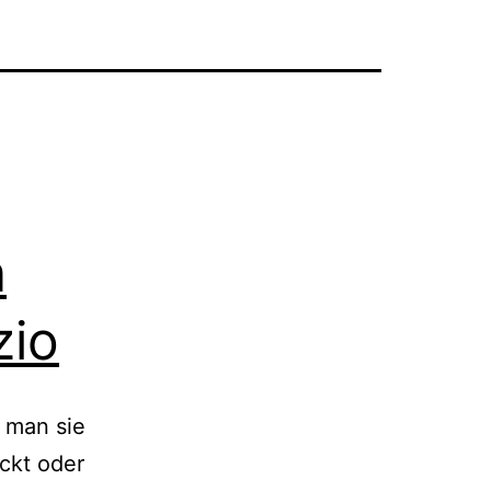
n
zio
 man sie
ückt oder