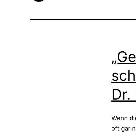
„Ge
sch
Dr.
Wenn die
oft gar 