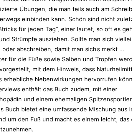
i­zier­te Übungen, die man teils auch am Schreib
er­wegs ein­bin­den kann. Schön sind nicht zulet
tricks für jeden Tag“, einer lau­tet, so oft es ge
nd Strümpfe aus­zie­hen. Sollte man sich viel­le
n oder abschrei­ben, damit man sich’s merkt …
ter für die Füße sowie Salben und Tropfen wer
vor­ge­stellt, mit dem Hinweis, dass Naturheilmit
s erheb­li­che Nebenwirkungen her­vor­ru­fen kön­
erviews ent­hält das Buch zudem, mit einer
hopädin und einem ehe­ma­li­gen Spitzensportler
as Buch bie­tet eine umfas­sen­de Mischung aus 
nd um den Fuß und macht es einem leicht, das 
mitzunehmen.