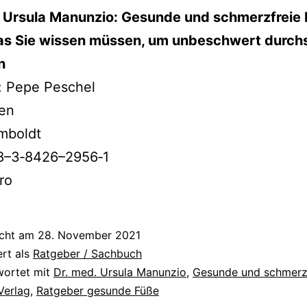
. Ursula Manunzio: Gesunde und schmerz­freie 
as Sie wis­sen müs­sen, um unbe­schwert durc
n
: Pepe Peschel
ten
mboldt
8–3‑8426–2956‑1
ro
icht am
28. November 2021
ert als
Ratgeber / Sachbuch
wortet mit
Dr. med. Ursula Manunzio
,
Gesunde und schmerz
Verlag
,
Ratgeber gesunde Füße