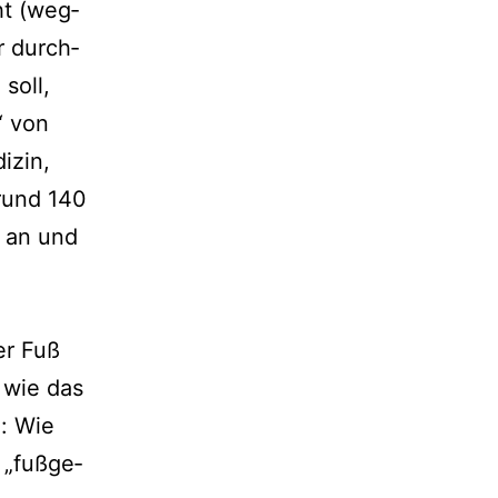
ht (weg­
r durch­
soll,
“ von
izin,
rund 140
ß an und
er Fuß
d wie das
l: Wie
„fuß­ge­