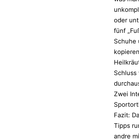
unkom­pl
oder unt
fünf „Fuß
Schuhe u
kopie­re
Heilkräu
Schluss 
durch­au
Zwei Int
Sportort
Fazit: D
Tipps ru
and­re 