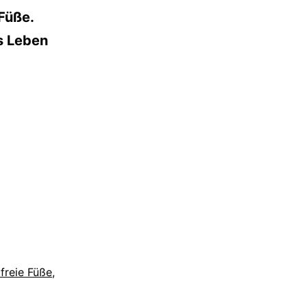
Füße.
hs Leben
freie Füße
,