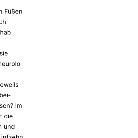
en Füßen
ich
 hab
sie
eu­ro­lo­
jeweils
bei­
­sen? Im
t die
n und
Fünfzehn