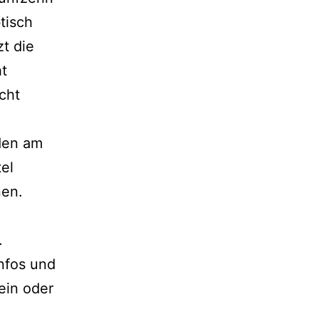
tisch
zt die
ht
icht
­den am
tel
nen.
.
Infos und
ein oder