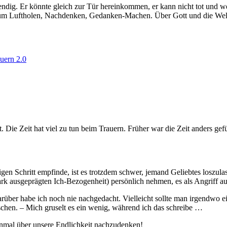
n­dig. Er könn­te gleich zur Tür her­ein­kom­men, er kann nicht tot und w
um Luftholen, Nachdenken, Gedanken-Machen. Über Gott und die Welt und
uern 2.0
t. Die Zeit hat viel zu tun beim Trauern. Früher war die Zeit anders gefül
i­gen Schritt emp­fin­de, ist es trotz­dem schwer, jemand Geliebtes los­z
ark aus­ge­präg­ten Ich-Bezogenheit) per­sön­lich neh­men, es als Angriff 
­über habe ich noch nie nach­ge­dacht. Vielleicht soll­te man irgend­wo ei
öschen. – Mich gru­selt es ein wenig, wäh­rend ich das schreibe …
ein­mal über unse­re Endlichkeit nachzudenken!