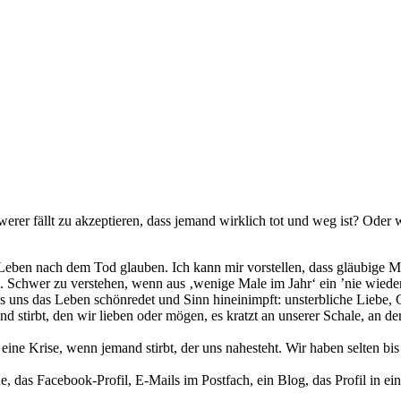
hwe­rer fällt zu akzep­tie­ren, dass jemand wirk­lich tot und weg ist? Oder
n Leben nach dem Tod glau­ben. Ich kann mir vor­stel­len, dass gläu­bi­g
. Schwer zu ver­ste­hen, wenn aus ‚weni­ge Male im Jahr‘ ein ’nie wie­de
s uns das Leben schön­re­det und Sinn hin­ein­impft: unsterb­li­che Lieb
nd stirbt, den wir lie­ben oder mögen, es kratzt an unse­rer Schale, an d
in eine Krise, wenn jemand stirbt, der uns nahe­steht. Wir haben sel­ten b
ine, das Facebook-Profil, E‑Mails im Postfach, ein Blog, das Profil in e