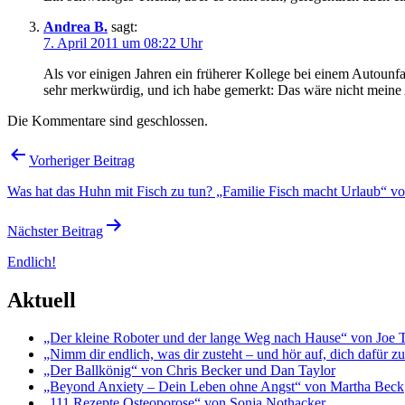
Andrea B.
sagt:
7. April 2011 um 08:22 Uhr
Als vor eini­gen Jahren ein frü­he­rer Kollege bei einem Autoun
sehr merk­wür­dig, und ich habe gemerkt: Das wäre nicht mei­ne
Die Kommentare sind geschlossen.
Beitragsnavigation
Vorheriger Beitrag
Was hat das Huhn mit Fisch zu tun? „Familie Fisch macht Urlaub“ v
Nächster Beitrag
Endlich!
Aktuell
„Der kleine Roboter und der lange Weg nach Hause“ von Joe 
„Nimm dir endlich, was dir zusteht – und hör auf, dich dafür 
„Der Ballkönig“ von Chris Becker und Dan Taylor
„Beyond Anxiety – Dein Leben ohne Angst“ von Martha Beck
„111 Rezepte Osteoporose“ von Sonja Nothacker