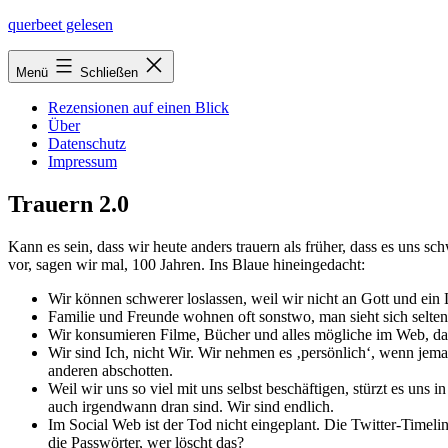
Zum
querbeet gelesen
Inhalt
springen
Menü
Schließen
Rezensionen auf einen Blick
Über
Datenschutz
Impressum
Trauern 2.0
Kann es sein, dass wir heu­te anders trau­ern als frü­her, dass es uns sc
vor, sagen wir mal, 100 Jahren. Ins Blaue hineingedacht:
Wir kön­nen schwe­rer los­las­sen, weil wir nicht an Gott und ei
Familie und Freunde woh­nen oft sonst­wo, man sieht sich sel­ten
Wir kon­su­mie­ren Filme, Bücher und alles mög­li­che im Web, da
Wir sind Ich, nicht Wir. Wir neh­men es ‚per­sön­lich‘, wenn jema
ande­ren abschotten.
Weil wir uns so viel mit uns selbst beschäf­ti­gen, stürzt es uns 
auch irgend­wann dran sind. Wir sind endlich.
Im Social Web ist der Tod nicht ein­ge­plant. Die Twitter-Timel
die Passwörter, wer löscht das?