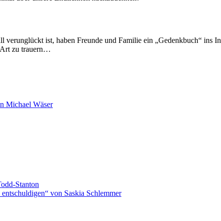
fall ver­un­glückt ist, haben Freunde und Familie ein „Gedenkbuch“ ins I
 Art zu trauern…
on Michael Wäser
Todd-Stanton
zu entschuldigen“ von Saskia Schlemmer