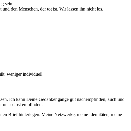
eg sein.
 den Menschen, der tot ist. Wir las­sen ihn nicht los.
lt, weni­ger individuell.
u­las­sen. Ich kann Deine Gedankengänge gut nach­emp­fin­den, auch und
auf uns selbst empfinden.
nen Brief hin­ter­le­gen: Meine Netzwerke, mei­ne Identitäten, mei­ne