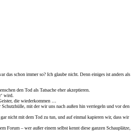
 war das schon immer so? Ich glau­be nicht. Denn eini­ges ist anders als
e Menschen den Tod als Tatsache eher akzeptieren.
r‘ wird.
e, Geister, die wiederkommen …
er Schutzhülle, mit der wir uns nach außen hin ver­rie­geln und vor den
is gar nicht mit dem Tod zu tun, und auf ein­mal kapie­ren wir, dass wir
inem Forum – wer außer einem selbst kennt die­se gan­zen Schauplätze,