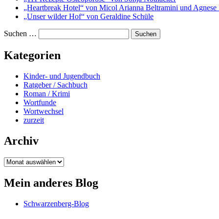
„Heartbreak Hotel“ von Micol Arianna Beltramini und Agnese 
„Unser wilder Hof“ von Geraldine Schüle
Suchen …
Kategorien
Kinder- und Jugendbuch
Ratgeber / Sachbuch
Roman / Krimi
Wortfunde
Wortwechsel
zurzeit
Archiv
Archiv
Mein anderes Blog
Schwarzenberg-Blog