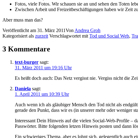
Fotos, vie­le Fotos. Wir schau­en sie an und sehen den Toten lebe
Zwischen Arbeit und Freizeitbeschäftigungen haben wir Zeit z
Aber muss man das?
Veröffentlicht am
31. März 2011
Von
Andrea Groh
Kategorisiert als
zurzeit
Verschlagwortet mit
Tod und Social Web
,
Tra
3 Kommentare
text-burger
sagt:
31. März 2011 um 19:16 Uhr
Es heißt doch auch: Das Netz ver­gisst nie. Vergiss nicht die Zei
Daniela
sagt:
1. April 2011 um 10:39 Uhr
Auch wenn ich als gläu­bi­ger Mensch den Tod nicht als end­gül­t
gera­de den Punkt, dass wir es (in unse­rer mehr oder weni­ger st
Interessant Dein Hinweis auf die vie­len Social-Web-Profile – dar
Passwörter. Bitte fol­gen­den let­zen Hinweis pos­ten und dann l
Ein schwie­ri­ges Thema, aber es lohnt sich, gele­gent­lich auch 