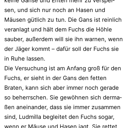
kei­ne Gänse und Enten mehr zu ver­spei­
sen, und sich nur noch an Hasen und
Mäusen güt­lich zu tun. Die Gans ist rein­lich
ver­an­lagt und hält dem Fuchs die Höhle
sau­ber, außer­dem will sie ihn war­nen, wenn
der Jäger kommt – dafür soll der Fuchs sie
in Ruhe lassen.
Die Versuchung ist am Anfang groß für den
Fuchs, er sieht in der Gans den fet­ten
Braten, kann sich aber immer noch gera­de
so beherr­schen. Sie gewöh­nen sich der­ma­
ßen anein­an­der, dass sie immer zusam­men
sind, Ludmilla beglei­tet den Fuchs sogar,
wenn er Mäuse und Hasen jagt. Sie ret­tet