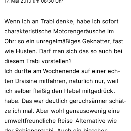
17. Mai 2010 um 08:30 Uhr
Wenn ich an Trabi den­ke, habe ich sofort
cha­rak­te­ris­ti­sche Motorengeräusche im
Ohr: so ein unre­gel­mä­ßi­ges Geknatter, fast
wie Husten. Darf man sich das so auch bei
die­sem Trabi vorstellen?
Ich durf­te am Wochenende auf einer ech­
ten Draisine mit­fah­ren, natür­lich nur, weil
ich sel­ber flei­ßig den Hebel mit­ge­drückt
habe. Das war deut­lich geruchs­är­mer schät­
ze ich mal. Aber wohl genau­so­we­nig eine
umwelt­freund­li­che Reise-Alternative wie
der Schienentrabi. Auch ein biss­chen