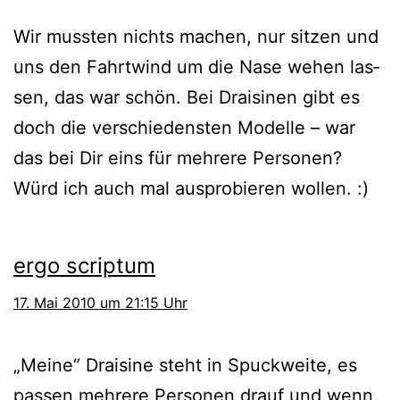
Wir muss­ten nichts machen, nur sit­zen und
uns den Fahrtwind um die Nase wehen las­
sen, das war schön. Bei Draisinen gibt es
doch die ver­schie­dens­ten Modelle – war
das bei Dir eins für meh­re­re Personen?
Würd ich auch mal aus­pro­bie­ren wollen. :)
ergo scriptum
17. Mai 2010 um 21:15 Uhr
„Meine“ Draisine steht in Spuckweite, es
pas­sen meh­re­re Personen drauf und wenn