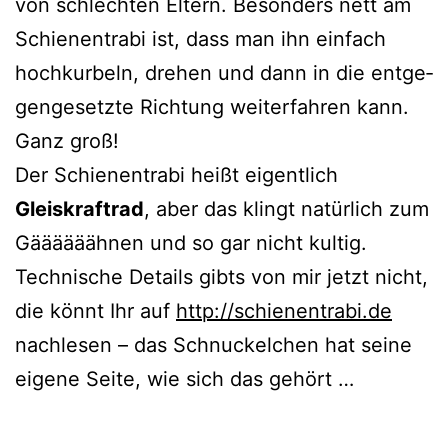
von schlech­ten Eltern. Besonders nett am
Schienentrabi ist, dass man ihn ein­fach
hoch­kur­beln, dre­hen und dann in die ent­ge­
gen­ge­setz­te Richtung wei­ter­fah­ren kann.
Ganz groß!
Der Schienentrabi heißt eigent­lich
Gleiskraftrad
, aber das klingt natür­lich zum
Gäääääähnen und so gar nicht kul­tig.
Technische Details gibts von mir jetzt nicht,
die könnt Ihr auf
http://schienentrabi.de
nach­le­sen – das Schnuckelchen hat sei­ne
eige­ne Seite, wie sich das gehört …