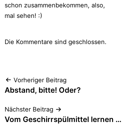
schon zusam­men­be­kom­men, also,
mal sehen! :)
Die Kommentare sind geschlossen.
Beitragsnavigation
Vorheriger Beitrag
Abstand, bitte! Oder?
Nächster Beitrag
Vom Geschirrspülmittel lernen …