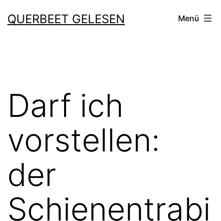
Zum
QUERBEET GELESEN
Menü
Inhalt
springen
Darf ich
vorstellen:
der
Schienentrabi