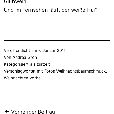
Glühwein
Und im Fernsehen läuft der wei­ße Hai“
Veröffentlicht am
7. Januar 2011
Von
Andrea Groh
Kategorisiert als
zurzeit
Verschlagwortet mit
Fotos Weihnachtsbaumschmuck
,
Weihnachten vorbei
Beitragsnavigation
Vorheriger Beitrag