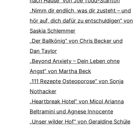
nach Hause“ von Joe Todd-Stanton
„Nimm dir endlich, was dir zusteht – und
hör auf, dich dafür zu entschuldigen“ von
Saskia Schlemmer
„Der Ballkönig“ von Chris Becker und
Dan Taylor
„Beyond Anxiety – Dein Leben ohne
Angst“ von Martha Beck
„111 Rezepte Osteoporose“ von Sonja
Nothacker
„Heartbreak Hotel“ von Micol Arianna
Beltramini und Agnese Innocente
„Unser wilder Hof“ von Geraldine Schüle