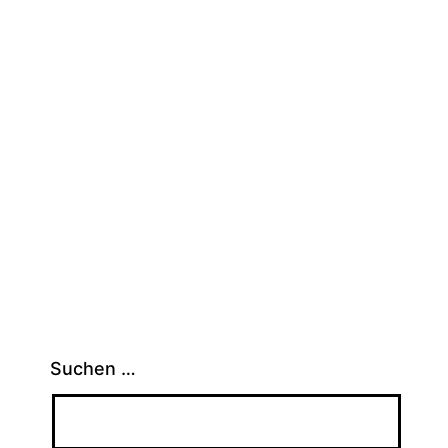
tion
Suchen …