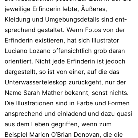
jewei­li­ge Erfinderin leb­te, Äußeres,
Kleidung und Umgebungsdetails sind ent­
spre­chend gestal­tet. Wenn Fotos von der
Erfinderin exis­tie­ren, hat sich Illustrator
Luciano Lozano offen­sicht­lich grob dar­an
ori­en­tiert. Nicht jede Erfinderin ist jedoch
dar­ge­stellt, so ist von einer, auf die das
Unterwasserteleskop zurück­geht, nur der
Name Sarah Mather bekannt, sonst nichts.
Die Illustrationen sind in Farbe und Formen
anspre­chend und ein­la­dend und dazu qua­si
aus dem Leben gegrif­fen, wenn zum
Beispiel Marion O’Brian Donovan, die die