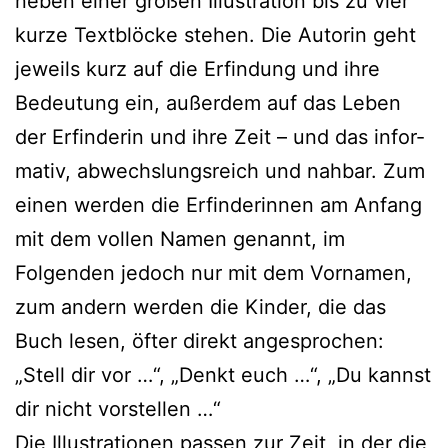
neben einer gro­ßen Illustration bis zu vier
kur­ze Textblöcke ste­hen. Die Autorin geht
jeweils kurz auf die Erfindung und ihre
Bedeutung ein, außer­dem auf das Leben
der Erfinderin und ihre Zeit – und das infor­
ma­tiv, abwechs­lungs­reich und nah­bar. Zum
einen wer­den die Erfinderinnen am Anfang
mit dem vol­len Namen genannt, im
Folgenden jedoch nur mit dem Vornamen,
zum andern wer­den die Kinder, die das
Buch lesen, öfter direkt ange­spro­chen:
„Stell dir vor …“, „Denkt euch …“, „Du kannst
dir nicht vorstellen …“
Die Illustrationen pas­sen zur Zeit, in der die