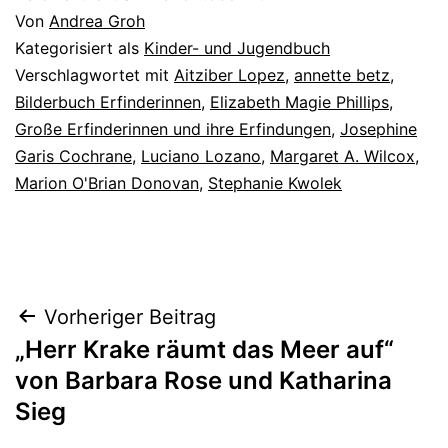
Von
Andrea Groh
Kategorisiert als
Kinder- und Jugendbuch
Verschlagwortet mit
Aitziber Lopez
,
annette betz
,
Bilderbuch Erfinderinnen
,
Elizabeth Magie Phillips
,
Große Erfinderinnen und ihre Erfindungen
,
Josephine
Garis Cochrane
,
Luciano Lozano
,
Margaret A. Wilcox
,
Marion O'Brian Donovan
,
Stephanie Kwolek
Beitragsnavigation
Vorheriger Beitrag
„Herr Krake räumt das Meer auf“
von Barbara Rose und Katharina
Sieg