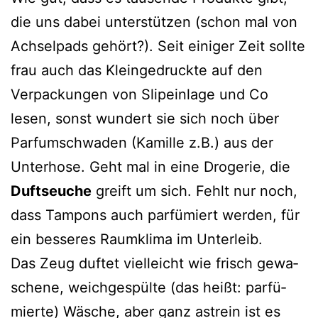
die uns dabei unter­stüt­zen (schon mal von
Achselpads gehört?). Seit eini­ger Zeit soll­te
frau auch das Kleingedruckte auf den
Verpackungen von Slipeinlage und Co
lesen, sonst wun­dert sie sich noch über
Parfumschwaden (Kamille z.B.) aus der
Unterhose. Geht mal in eine Drogerie, die
Duftseuche
greift um sich. Fehlt nur noch,
dass Tampons auch par­fü­miert wer­den, für
ein bes­se­res Raumklima im Unterleib.
Das Zeug duf­tet viel­leicht wie frisch gewa­
sche­ne, weich­ge­spül­te (das heißt: par­fü­
mier­te) Wäsche, aber ganz ast­rein ist es