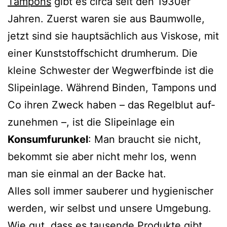
Tampons
gibt es cir­ca seit den 1930er
Jahren. Zuerst waren sie aus Baumwolle,
jetzt sind sie haupt­säch­lich aus Viskose, mit
einer Kunststoffschicht drum­her­um. Die
klei­ne Schwester der Wegwerfbinde ist die
Slipeinlage. Während Binden, Tampons und
Co ihren Zweck haben – das Regelblut auf­
zu­neh­men –, ist die Slipeinlage ein
Konsumfurunkel
: Man braucht sie nicht,
bekommt sie aber nicht mehr los, wenn
man sie ein­mal an der Backe hat.
Alles soll immer sau­be­rer und hygie­ni­scher
wer­den, wir selbst und unse­re Umgebung.
Wie gut, dass es tau­sen­de Produkte gibt,