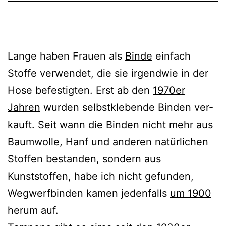
Lange haben Frauen als
Binde
ein­fach
Stoffe ver­wen­det, die sie irgend­wie in der
Hose befes­tig­ten. Erst ab den
1970er
Jahren
wur­den selbst­kle­ben­de Binden ver­
kauft. Seit wann die Binden nicht mehr aus
Baumwolle, Hanf und ande­ren natür­li­chen
Stoffen bestan­den, son­dern aus
Kunststoffen, habe ich nicht gefun­den,
Wegwerfbinden kamen jeden­falls
um 1900
her­um auf.