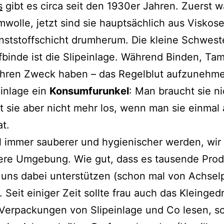
s
gibt es cir­ca seit den 1930er Jahren. Zuerst w
wolle, jetzt sind sie haupt­säch­lich aus Viskose
nststoffschicht drum­her­um. Die klei­ne Schwest
inde ist die Slipeinlage. Während Binden, Ta
hren Zweck haben – das Regelblut auf­zu­neh­men
einlage ein
Konsumfurunkel
: Man braucht sie ni
sie aber nicht mehr los, wenn man sie ein­mal 
t.
l immer sau­be­rer und hygie­ni­scher wer­den, wir
­re Umgebung. Wie gut, dass es tau­sen­de Pro
e uns dabei unter­stüt­zen (schon mal von Achse
 Seit eini­ger Zeit soll­te frau auch das Kleinge
Verpackungen von Slipeinlage und Co lesen, s