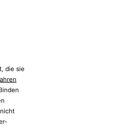
, die sie
Jahren
 Binden
en
nicht
r­