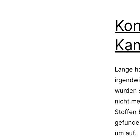
Kon
Kam
Lange h
irgend­w
wur­den 
nicht me
Stoffen 
gefun­de
um auf.