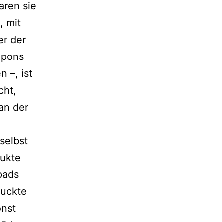
aren sie
, mit
er der
mpons
 –, ist
cht,
an der
 selbst
dukte
lpads
druckte
onst