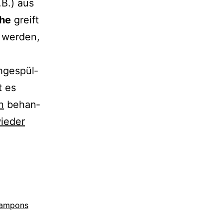
B.) aus
he
greift
 wer­den,
­ge­spül­
t es
n
behan­
ie­der
 Tampons