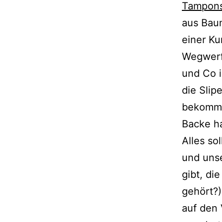
Tampon
aus Baum
einer Ku
Wegwerfb
und Co i
die Slip
bekommt 
Backe ha
Alles sol
und unse
gibt, di
gehört?).
auf den 