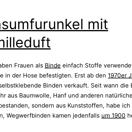
sumfurunkel mit
illeduft
aben Frauen als
Binde
ein­fach Stoffe ver­wen­det
ie in der Hose befes­tig­ten. Erst ab den
1970er 
selbst­kle­ben­de Binden ver­kauft. Seit wann die
hr aus Baumwolle, Hanf und ande­ren natür­li­ch
bestan­den, son­dern aus Kunststoffen, habe ich 
n, Wegwerfbinden kamen jeden­falls
um 1900
he