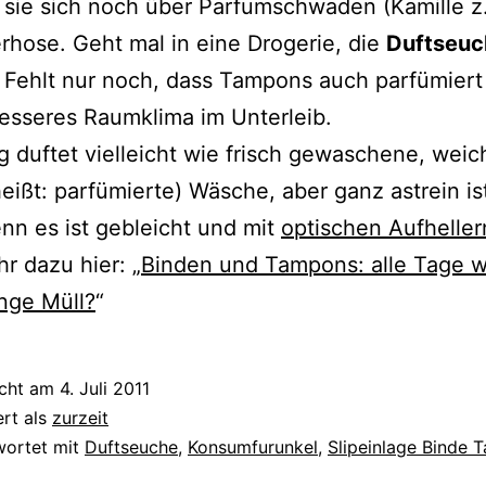
 sie sich noch über Parfumschwaden (Kamille z.
rhose. Geht mal in eine Drogerie, die
Duftseuc
 Fehlt nur noch, dass Tampons auch par­fü­miert
bes­se­res Raumklima im Unterleib.
duf­tet viel­leicht wie frisch gewa­sche­ne, weich
eißt: par­fü­mier­te) Wäsche, aber ganz ast­rein is
enn es ist gebleicht und mit
opti­schen Aufheller
hr dazu hier: „
Binden und Tampons: alle Tage w
nge Müll?
“
icht am
4. Juli 2011
ert als
zurzeit
wortet mit
Duftseuche
,
Konsumfurunkel
,
Slipeinlage Binde