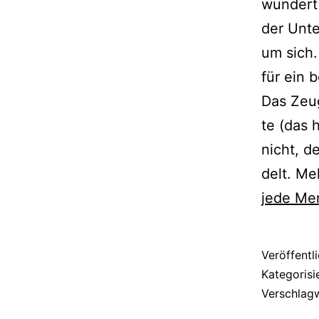
wun­dert
der Unte
um sich.
für ein 
Das Zeug 
te (das h
nicht, d
delt. Me
jede Me
Veröffentl
Kategorisi
Verschlag