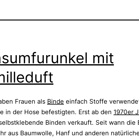
sumfurunkel mit
illeduft
aben Frauen als
Binde
ein­fach Stoffe ver­wen­det
ie in der Hose befes­tig­ten. Erst ab den
1970er 
selbst­kle­ben­de Binden ver­kauft. Seit wann die
hr aus Baumwolle, Hanf und ande­ren natür­li­ch