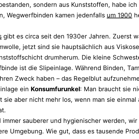
bestan­den, son­dern aus Kunststoffen, habe ich 
n, Wegwerfbinden kamen jeden­falls
um 1900
he
s
gibt es cir­ca seit den 1930er Jahren. Zuerst w
wolle, jetzt sind sie haupt­säch­lich aus Viskose
nststoffschicht drum­her­um. Die klei­ne Schwest
inde ist die Slipeinlage. Während Binden, Ta
hren Zweck haben – das Regelblut auf­zu­neh­men
einlage ein
Konsumfurunkel
: Man braucht sie ni
sie aber nicht mehr los, wenn man sie ein­mal 
t.
l immer sau­be­rer und hygie­ni­scher wer­den, wir
­re Umgebung. Wie gut, dass es tau­sen­de Pro