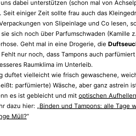
e uns dabei unter­stüt­zen (schon mal von Achse
 Seit eini­ger Zeit soll­te frau auch das Kleinge
Verpackungen von Slipeinlage und Co lesen, s
 sie sich noch über Parfumschwaden (Kamille z.
rhose. Geht mal in eine Drogerie, die
Duftseuc
 Fehlt nur noch, dass Tampons auch par­fü­miert
bes­se­res Raumklima im Unterleib.
duf­tet viel­leicht wie frisch gewa­sche­ne, weich
eißt: par­fü­mier­te) Wäsche, aber ganz ast­rein is
enn es ist gebleicht und mit
opti­schen Aufheller
hr dazu hier: „
Binden und Tampons: alle Tage w
nge Müll?
“