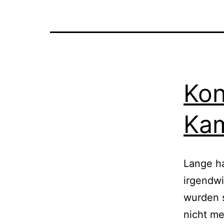
Kon
Kam
Lange h
irgend­w
wur­den 
nicht me