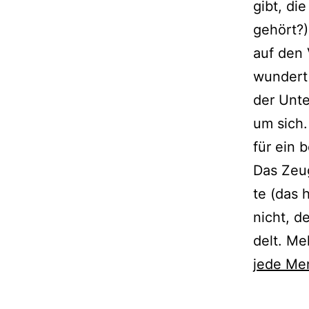
gibt, di
gehört?).
auf den 
wun­dert
der Unte
um sich.
für ein 
Das Zeug 
te (das h
nicht, d
delt. Me
jede Me