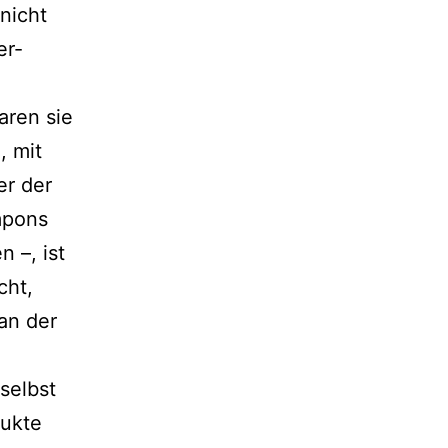
nicht
r­
aren sie
, mit
er der
mpons
 –, ist
cht,
an der
 selbst
dukte