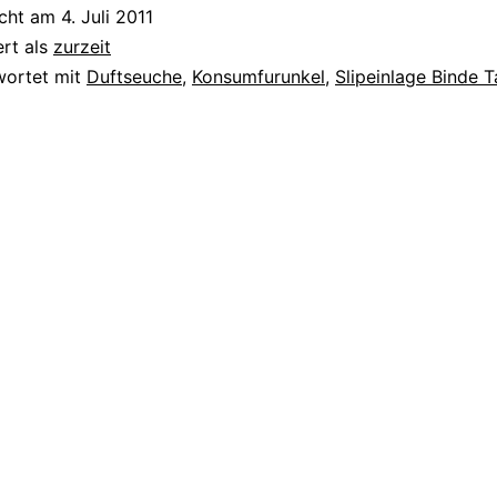
icht am
4. Juli 2011
ert als
zurzeit
wortet mit
Duftseuche
,
Konsumfurunkel
,
Slipeinlage Binde