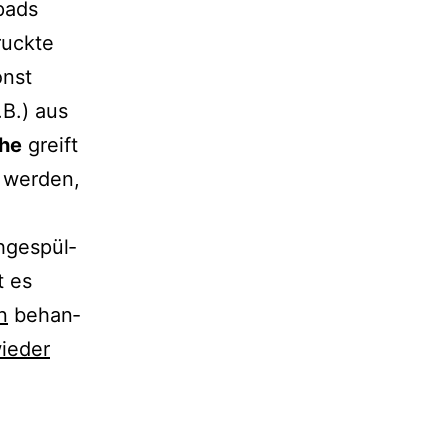
lpads
druckte
onst
B.) aus
he
greift
 wer­den,
­ge­spül­
t es
n
behan­
ie­der