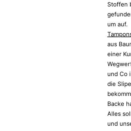
Stoffen 
gefun­de
um auf.
Tampon
aus Baum
einer Ku
Wegwerfb
und Co i
die Slip
bekommt 
Backe ha
Alles sol
und unse