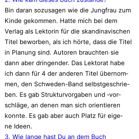
Bin dar­an sozu­sa­gen wie die Jungfrau zum
Kinde gekom­men. Hatte mich bei dem
Verlag als Lektorin für die skan­di­na­vi­schen
Titel bewor­ben, als ich hör­te, dass die Titel
in Planung sind. Autoren brauch­ten sie
dann aber drin­gen­der. Das Lektorat habe
ich dann für 4 der ande­ren Titel über­nom­
men, den Schweden-Band selbst­ge­schrie­
ben. Es gab Strukturvorgaben und ‑vor­
schlä­ge, an denen man sich ori­en­tie­ren
konn­te. Es gab aber auch Platz für eige­
ne Ideen.
3. Wie lan­ge hast Du an dem Buch