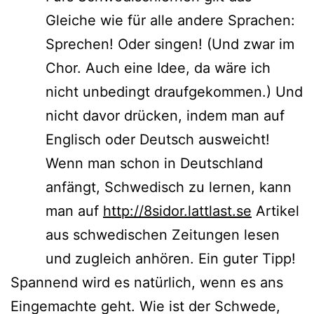
Gleiche wie für alle ande­re Sprachen:
Sprechen! Oder sin­gen! (Und zwar im
Chor. Auch eine Idee, da wäre ich
nicht unbe­dingt drauf­ge­kom­men.) Und
nicht davor drü­cken, indem man auf
Englisch oder Deutsch aus­weicht!
Wenn man schon in Deutschland
anfängt, Schwedisch zu ler­nen, kann
man auf
http://8sidor.lattlast.se
Artikel
aus schwe­di­schen Zeitungen lesen
und zugleich anhö­ren. Ein guter Tipp!
Spannend wird es natür­lich, wenn es ans
Eingemachte geht. Wie ist der Schwede,