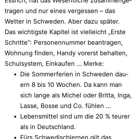
Essrich, hat das Wesentliche zusam­men­ge­
tra­gen und nur eines ver­ges­sen – das
Wetter in Schweden. Aber dazu später.
Das wich­tigs­te Kapitel ist viel­leicht „Erste
Schritte“: Personennummer bean­tra­gen,
Wohnung fin­den, Handy vor­erst behal­ten,
Schulsystem, Einkaufen … Merke:
Die Sommerferien in Schweden dau­
ern 8 bis 10 Wochen. Da kann man
sich lan­ge als Michel oder Britta, Inga,
Lasse, Bosse und Co. fühlen …
Lebensmittel sind um die 20 % teu­rer
als in Deutschland.
Fürs Schwedischlernen gilt das