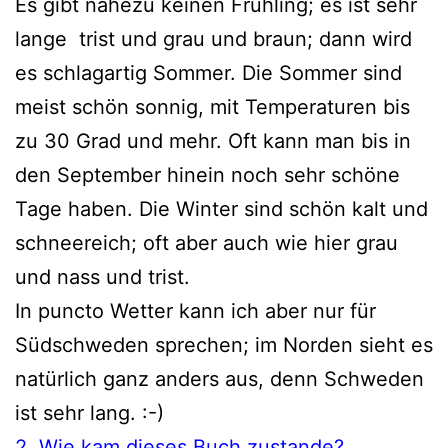
Es gibt nahe­zu kei­nen Frühling; es ist sehr
lan­ge trist und grau und braun; dann wird
es schlag­ar­tig Sommer. Die Sommer sind
meist schön son­nig, mit Temperaturen bis
zu 30 Grad und mehr. Oft kann man bis in
den September hin­ein noch sehr schö­ne
Tage haben. Die Winter sind schön kalt und
schnee­reich; oft aber auch wie hier grau
und nass und trist.
In punc­to Wetter kann ich aber nur für
Südschweden spre­chen; im Norden sieht es
natür­lich ganz anders aus, denn Schweden
ist sehr lang. :-)
2. Wie kam die­ses Buch zustande?