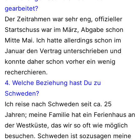
gearbeitet?
Der Zeitrahmen war sehr eng, offi­zi­el­ler
Startschuss war im März, Abgabe schon
Mitte Mai. Ich hat­te aller­dings schon im
Januar den Vertrag unter­schrie­ben und
konn­te daher schon vor­her ein wenig
recherchieren.
4. Welche Beziehung hast Du zu
Schweden?
Ich rei­se nach Schweden seit ca. 25
Jahren; mei­ne Familie hat ein Ferienhaus an
der Westküste, das wir so oft wie mög­lich
besu­chen. Schweden ist sozu­sa­gen mei­ne