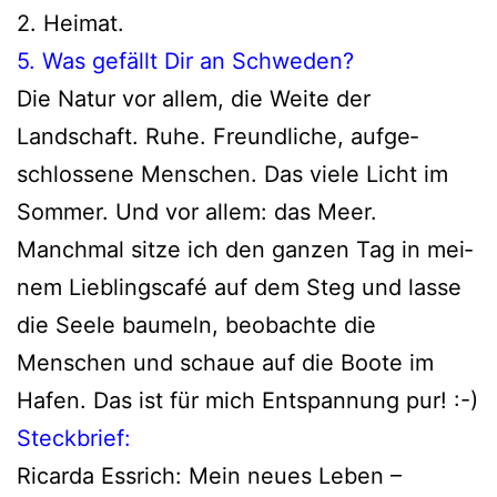
2. Heimat.
5. Was gefällt Dir an Schweden?
Die Natur vor allem, die Weite der
Landschaft. Ruhe. Freundliche, auf­ge­
schlos­se­ne Menschen. Das vie­le Licht im
Sommer. Und vor allem: das Meer.
Manchmal sit­ze ich den gan­zen Tag in mei­
nem Lieblingscafé auf dem Steg und las­se
die Seele bau­meln, beob­ach­te die
Menschen und schaue auf die Boote im
Hafen. Das ist für mich Entspannung pur! :-)
Steckbrief:
Ricarda Essrich: Mein neu­es Leben –