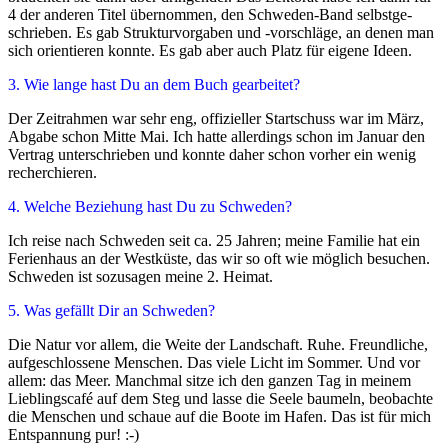
4 der ande­ren Titel über­nom­men, den Schweden-Band selbst­ge­
schrie­ben. Es gab Strukturvorgaben und ‑vor­schlä­ge, an denen man
sich ori­en­tie­ren konn­te. Es gab aber auch Platz für eige­ne Ideen.
3. Wie lan­ge hast Du an dem Buch gearbeitet?
Der Zeitrahmen war sehr eng, offi­zi­el­ler Startschuss war im März,
Abgabe schon Mitte Mai. Ich hat­te aller­dings schon im Januar den
Vertrag unter­schrie­ben und konn­te daher schon vor­her ein wenig
recherchieren.
4. Welche Beziehung hast Du zu Schweden?
Ich rei­se nach Schweden seit ca. 25 Jahren; mei­ne Familie hat ein
Ferienhaus an der Westküste, das wir so oft wie mög­lich besu­chen.
Schweden ist sozu­sa­gen mei­ne 2. Heimat.
5. Was gefällt Dir an Schweden?
Die Natur vor allem, die Weite der Landschaft. Ruhe. Freundliche,
auf­ge­schlos­se­ne Menschen. Das vie­le Licht im Sommer. Und vor
allem: das Meer. Manchmal sit­ze ich den gan­zen Tag in mei­nem
Lieblingscafé auf dem Steg und las­se die Seele bau­meln, beob­ach­te
die Menschen und schaue auf die Boote im Hafen. Das ist für mich
Entspannung pur! :-)