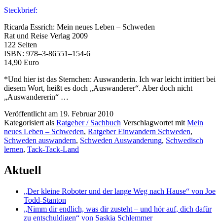
Steckbrief:
Ricarda Essrich: Mein neu­es Leben – Schweden
Rat und Reise Verlag 2009
122 Seiten
ISBN: 978–3‑86551–154‑6
14,90 Euro
*Und hier ist das Sternchen: Auswanderin. Ich war leicht irri­tiert bei
die­sem Wort, heißt es doch „Auswanderer“. Aber doch nicht
„Auswandererin“ …
Veröffentlicht am
19. Februar 2010
Kategorisiert als
Ratgeber / Sachbuch
Verschlagwortet mit
Mein
neues Leben – Schweden
,
Ratgeber Einwandern Schweden
,
Schweden auswandern
,
Schweden Auswanderung
,
Schwedisch
lernen
,
Tack-Tack-Land
Aktuell
„Der kleine Roboter und der lange Weg nach Hause“ von Joe
Todd-Stanton
„Nimm dir endlich, was dir zusteht – und hör auf, dich dafür
zu entschuldigen“ von Saskia Schlemmer