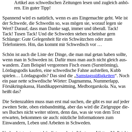
Artikel aus schwe­di­schen Zeitungen lesen und zugleich anhö­
ren. Ein guter Tipp!
Spannend wird es natür­lich, wenn es ans Eingemachte geht. Wie ist
der Schwede, die Schwedin so, was mögen sie, wor­auf legen sie
Wert? Darauf, dass man Danke sagt, immer und über­all. Tack!
Tack! Tusen Tack! Und die Schweden ste­hen schein­bar gern
Schlange: Gute Gelegenheit für ein Schwätzchen oder zum
Telefonieren. Hm, das kommt mir Schwedisch vor …
Schön ist auch die Liste der Dinge, die man mal getan haben soll­te,
wenn man in Schweden ist. Dafür muss man auch nicht gleich aus­
wan­dern. Zum Beispiel ver­go­re­nen Fisch essen (Surströming),
Lördagsgodis kau­fen, eine schwe­di­sche Fahne auf­stel­len, Kubb
spie­len… Lördagsgodis? Das sind die „
Samstagssüßigkeiten
“. Noch
ein paar net­te schwe­di­sche Wörter: Dagmamma, Nummerlapp,
Försäkringskassa, Handikappersättning, Medborgarskola. Na, was
heißt das?
Die Seitenzahlen muss man erst mal suchen, die gibt es nur auf jeder
zwei­ten Seite, oben ein­band­mit­tig, aber das wird die Zielgruppe die­
ses Buches nicht wei­ter stö­ren, denn das, was sie von dem Text
erwar­ten, bekom­men sie auch: nütz­li­che Informationen zum
Einwandern, Leben und Arbeiten in Schweden.