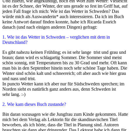
Und zuletzt, wie ange­kün­digt, noch ein Wort zum Wetter: Vielleicht
ist es der Schnee, der Winter, der uns gera­de so fest im Griff hat, auf
jeden Fall fra­ge ich mich: Wie ist das Wetter in Schweden? Das
wür­de mich als Auswanderin* auch inter­es­sie­ren. Da ich im Buch
kei­ne Antwort dar­auf fin­den konn­te, habe ich Ricarda Essrich
danach (und nach eini­gen ande­ren Dingen) gefragt:
1. Wie ist das Wetter in Schweden – ver­gli­chen mit dem in
Deutschland?
Es gibt nahe­zu kei­nen Frühling; es ist sehr lan­ge trist und grau und
braun; dann wird es schlag­ar­tig Sommer. Die Sommer sind meist
schön son­nig, mit Temperaturen bis zu 30 Grad und mehr. Oft kann
man bis in den September hin­ein noch sehr schö­ne Tage haben. Die
Winter sind schön kalt und schnee­reich; oft aber auch wie hier grau
und nass und trist.
In punc­to Wetter kann ich aber nur für Südschweden spre­chen; im
Norden sieht es natür­lich ganz anders aus, denn Schweden ist
sehr lang. :-)
2. Wie kam die­ses Buch zustande?
Bin dar­an sozu­sa­gen wie die Jungfrau zum Kinde gekom­men. Hatte
mich bei dem Verlag als Lektorin für die skan­di­na­vi­schen Titel
bewor­ben, als ich hör­te, dass die Titel in Planung sind. Autoren
brauch­ten sie dann aber drin­gen­der. Das Lektorat habe ich dann für