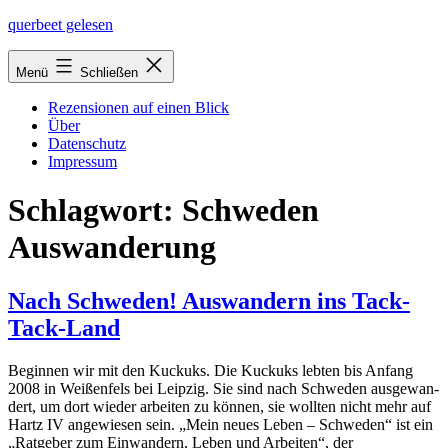
Zum
querbeet gelesen
Inhalt
springen
Menü
Schließen
Rezensionen auf einen Blick
Über
Datenschutz
Impressum
Schlagwort:
Schweden
Auswanderung
Nach Schweden! Auswandern ins Tack-
Tack-Land
Beginnen wir mit den Kuckuks. Die Kuckuks leb­ten bis Anfang
2008 in Weißenfels bei Leipzig. Sie sind nach Schweden aus­ge­wan­
dert, um dort wie­der arbei­ten zu kön­nen, sie woll­ten nicht mehr auf
Hartz IV ange­wie­sen sein. „Mein neu­es Leben – Schweden“ ist ein
„Ratgeber zum Einwandern, Leben und Arbeiten“, der