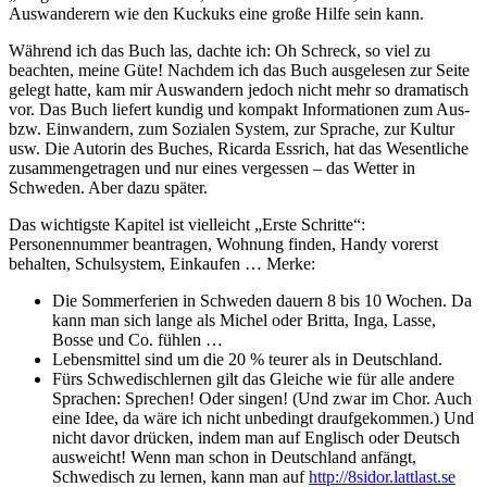
Auswanderern wie den Kuckuks eine gro­ße Hilfe sein kann.
Während ich das Buch las, dach­te ich: Oh Schreck, so viel zu
beach­ten, mei­ne Güte! Nachdem ich das Buch aus­ge­le­sen zur Seite
gelegt hat­te, kam mir Auswandern jedoch nicht mehr so dra­ma­tisch
vor. Das Buch lie­fert kun­dig und kom­pakt Informationen zum Aus-
bzw. Einwandern, zum Sozialen System, zur Sprache, zur Kultur
usw. Die Autorin des Buches, Ricarda Essrich, hat das Wesentliche
zusam­men­ge­tra­gen und nur eines ver­ges­sen – das Wetter in
Schweden. Aber dazu später.
Das wich­tigs­te Kapitel ist viel­leicht „Erste Schritte“:
Personennummer bean­tra­gen, Wohnung fin­den, Handy vor­erst
behal­ten, Schulsystem, Einkaufen … Merke:
Die Sommerferien in Schweden dau­ern 8 bis 10 Wochen. Da
kann man sich lan­ge als Michel oder Britta, Inga, Lasse,
Bosse und Co. fühlen …
Lebensmittel sind um die 20 % teu­rer als in Deutschland.
Fürs Schwedischlernen gilt das Gleiche wie für alle ande­re
Sprachen: Sprechen! Oder sin­gen! (Und zwar im Chor. Auch
eine Idee, da wäre ich nicht unbe­dingt drauf­ge­kom­men.) Und
nicht davor drü­cken, indem man auf Englisch oder Deutsch
aus­weicht! Wenn man schon in Deutschland anfängt,
Schwedisch zu ler­nen, kann man auf
http://8sidor.lattlast.se