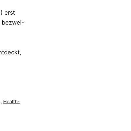
) erst
l bezwei­
t­deckt,
g
,
Health-