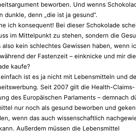
eitsargument bewor­ben. Und wenns Schokolad
n dunk­le, denn „die ist ja gesund“.
ne ich kon­se­quent! Bei die­ser Schokolade sche
ss im Mittelpunkt zu ste­hen, son­dern die Gesu
 also kein schlech­tes Gewissen haben, wenn i
 wäh­rend der Fastenzeit – ein­kni­cke und mir die
ade kaufe?
ein­fach ist es ja nicht mit Lebensmitteln und de
itswerbung. Seit 2007 gilt die Health-Claims-
ng des Europäischen Parlaments – dem­nach dü
ttel nur noch als gesund bewor­ben und gekenn
den, wenn das auch wis­sen­schaft­lich nach­ge­wi
kann. Außerdem müs­sen die Lebensmittel