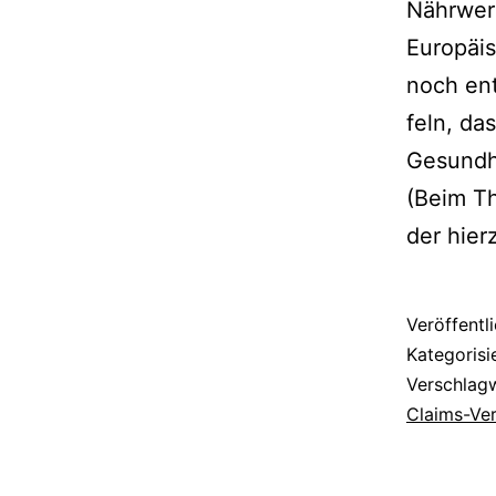
Nährwert
Europäis
noch ent
feln, da
Gesundh
(Beim Th
der hier
Veröffentl
Kategorisi
Verschlag
Claims-Ve