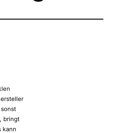
­len
ersteller
 sonst
 bringt
s kann