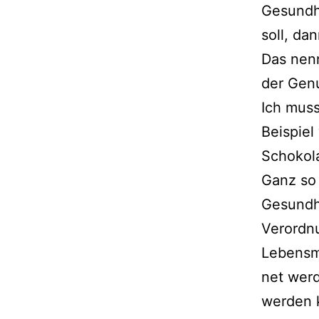
Gesundh
soll, dan
Das nen­
der Genu
Ich muss
Beispiel
Schokol
Ganz so 
Gesundhe
Verordnu
Lebensmi
net wer­
wer­den 