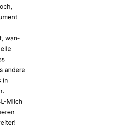
doch,
gument
t, wan­
el­le
ss
s ande­re
 in
n.
SL-Milch
se­ren
eiter!