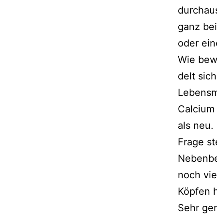
durch­aus
ganz bei
oder ein
Wie bewi
delt sich
Lebensmi
Calcium 
als neu. 
Frage st
Nebenbei
noch vie
Köpfen h
Sehr ge