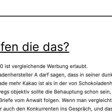
fen die das?
0 ist ver­glei­chen­de Werbung erlaubt.
denhersteller A darf sagen, dass in sei­ner dunk
de mehr Kakao ist als in der von Schokoladenh
egs objek­tiv soll­te die Behauptung schon sein,
Briefe vom Anwalt fol­gen. Wenn man ver­gleicht,
r auch den Konkurrenten ins Gespräch, und da