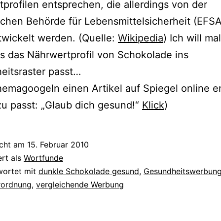
profilen ent­spre­chen, die aller­dings von der
chen Behörde für Lebensmittelsicherheit (EFSA
­wi­ckelt wer­den. (Quelle:
Wikipedia
) Ich will ma
ss das Nährwertprofil von Schokolade ins
eitsraster passt…
emagoogeln einen Artikel auf Spiegel online en
­zu passt: „Glaub dich gesund!“
Klick
)
icht am
15. Februar 2010
ert als
Wortfunde
wortet mit
dunkle Schokolade gesund
,
Gesundheitswerbun
rordnung
,
vergleichende Werbung