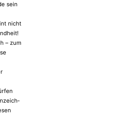
e sein
int nicht
ndheit!
ch – zum
­se
r
r­fen
­zeich­
e­sen