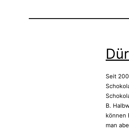
Dür
Seit 200
Schokola
Schokola
B. Halbw
kön­nen 
man abe