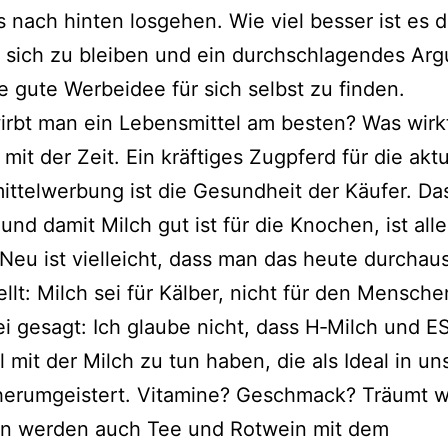
 nach hin­ten los­ge­hen. Wie viel bes­ser ist es 
 sich zu blei­ben und ein durch­schla­gen­des Ar
e gute Werbeidee für sich selbst zu finden.
rbt man ein Lebensmittel am bes­ten? Was wirk
 mit der Zeit. Ein kräf­ti­ges Zugpferd für die aktu­
ttelwerbung ist die Gesundheit der Käufer. Da
und damit Milch gut ist für die Knochen, ist alle
Neu ist viel­leicht, dass man das heu­te durch­aus
ellt: Milch sei für Kälber, nicht für den Mensche
 gesagt: Ich glau­be nicht, dass H‑Milch und E
l mit der Milch zu tun haben, die als Ideal in un
er­um­geis­tert. Vitamine? Geschmack? Träumt w
rn wer­den auch Tee und Rotwein mit dem