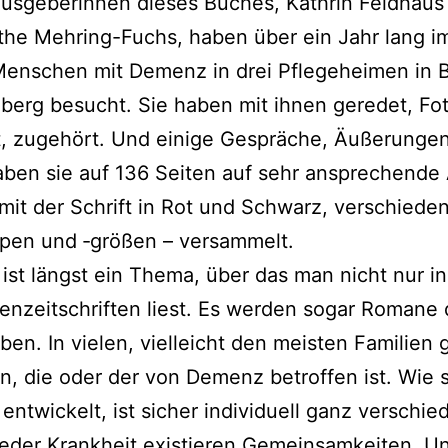
usgeberinnen die­ses Buches, Kathrin Feldhaus
the Mehring-Fuchs, haben über ein Jahr lang 
 Menschen mit Demenz in drei Pflegeheimen in 
erg besucht. Sie haben mit ihnen gere­det, Fo
 zuge­hört. Und eini­ge Gespräche, Äußerungen
aben sie auf 136 Seiten auf sehr anspre­chen­de
mit der Schrift in Rot und Schwarz, ver­schie­de­
ypen und ‑grö­ßen – versammelt.
st längst ein Thema, über das man nicht nur in
nzeitschriften liest. Es wer­den sogar Romane 
ben. In vie­len, viel­leicht den meis­ten Familien 
n, die oder der von Demenz betrof­fen ist. Wie s
t­wi­ckelt, ist sicher indi­vi­du­ell ganz ver­schie
jeder Krankheit exis­tie­ren Gemeinsamkeiten. U