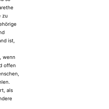
arethe
e zu
ehörige
nd
nd ist,
h, wenn
d offen
Menschen,
hlen.
t, als
nde­re