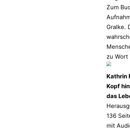
Zum Buch
Aufnahm
Gralke. 
wahr­sche
Menschen
zu Wort
Kathrin
Kopf hin
das Leb
Herausg
136 Seit
mit Aud