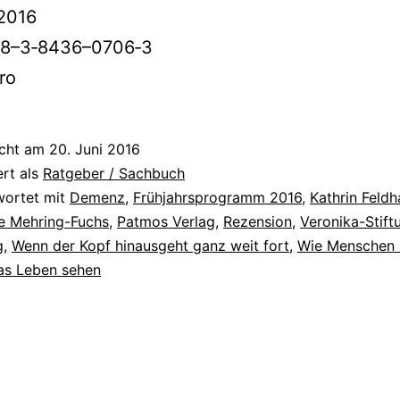
2016
78–3‑8436–0706‑3
ro
icht am
20. Juni 2016
ert als
Ratgeber / Sachbuch
wortet mit
Demenz
,
Frühjahrsprogramm 2016
,
Kathrin Feldh
e Mehring-Fuchs
,
Patmos Verlag
,
Rezension
,
Veronika-Stift
g
,
Wenn der Kopf hinausgeht ganz weit fort
,
Wie Menschen 
s Leben sehen