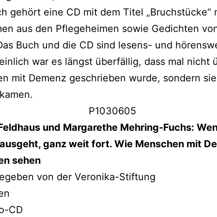
 gehört eine CD mit dem Titel „Bruchstücke“ 
en aus den Pflegeheimen sowie Gedichten von
Das Buch und die CD sind lesens- und hörens­w
in­lich war es längst über­fäl­lig, dass mal nicht 
 mit Demenz geschrie­ben wur­de, son­dern sie
 kamen.
 Feldhaus und Margarethe Mehring-Fuchs: Wen
­aus­geht, ganz weit fort. Wie Menschen mit 
en sehen
egeben von der Veronika-Stiftung
en
io-CD