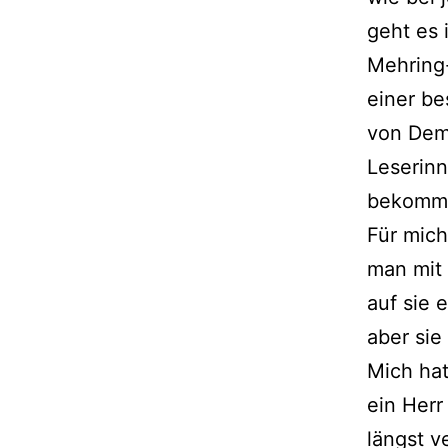
geht es 
Mehring
einer be
von Deme
Leserinn
bekom­me
Für mich
man mit 
auf sie e
aber sie
Mich hat
ein Herr
längst ve