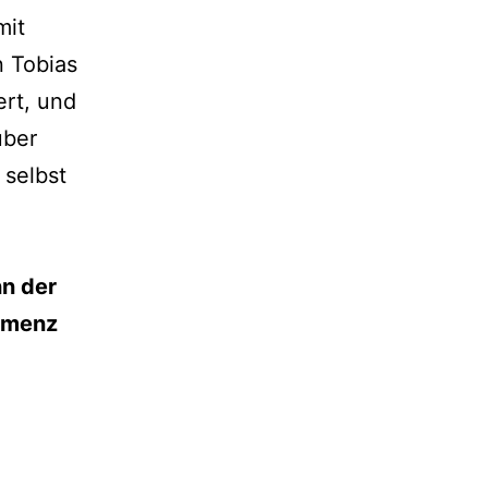
mit
 Tobias
ert, und
über
 selbst
n der
Demenz