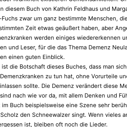
in die­sem Buch von Kathrin Feldhaus und Marg
-Fuchs zwar um ganz bestimm­te Menschen, di
stimm­ten Zeit etwas geäu­ßert haben, aber Ang
nzkranken wer­den eini­ges wie­der­erken­nen u
en und Leser, für die das Thema Demenz Neula
n einen guten Einblick.
 ist die Botschaft die­ses Buches, dass man sic
Demenzkranken zu tun hat, ohne Vorurteile un
in­las­sen soll­te. Die Demenz ver­än­dert die­se 
 sind nach wie vor da, mit allem Denken und Fü
 im Buch bei­spiels­wei­se eine Szene sehr berühr
 Scholz den Schneewalzer singt. Wenn vie­les a
r­ges­sen ist, blei­ben oft noch die Lieder.