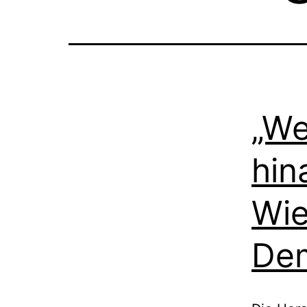
„We
hin
Wie
Dem