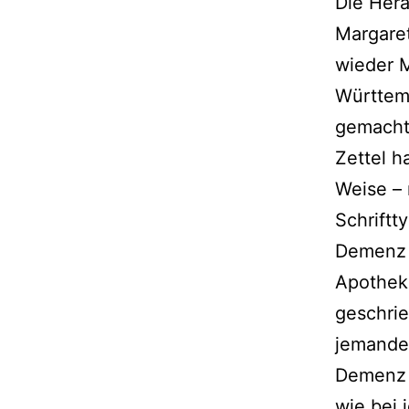
Die Hera
Margare
wie­der
Württemb
gemacht,
Zettel h
Weise – 
Schriftt
Demenz i
Apotheke
geschrie­
jeman­de
Demenz en
wie bei 