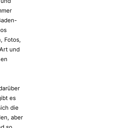
 und
immer
Baden-
tos
, Fotos,
 Art und
nen
dar­über
gibt es
ich die
­den, aber
nd so