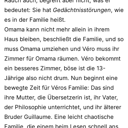
Rauch auch, begreift aber nicht, was er
bedeu­tet: Sie hat
Gedächtnisstörungen
, wie
es in der Familie heißt.
Omama kann nicht mehr allein in ihrem
Haus blei­ben, beschließt die Familie, und so
muss Omama umzie­hen und Véro muss ihr
Zimmer für Omama räu­men. Véro bekommt
ein bes­se­res Zimmer, böse ist die 13-
Jährige also nicht drum. Nun beginnt eine
beweg­te Zeit für Véros Familie: Das sind
ihre Mutter, die Übersetzerin ist, ihr Vater,
der Philosophie unter­rich­tet, und ihr älte­rer
Bruder Guillaume. Eine leicht chao­ti­sche
Familie, die einem beim Lesen schnell ans