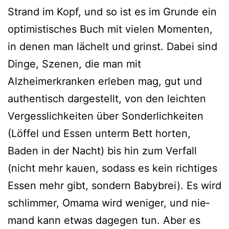
Strand im Kopf, und so ist es im Grunde ein
opti­mis­ti­sches Buch mit vie­len Momenten,
in denen man lächelt und grinst. Dabei sind
Dinge, Szenen, die man mit
Alzheimerkranken erle­ben mag, gut und
authen­tisch dar­ge­stellt, von den leich­ten
Vergesslichkeiten über Sonderlichkeiten
(Löffel und Essen unterm Bett hor­ten,
Baden in der Nacht) bis hin zum Verfall
(nicht mehr kau­en, sodass es kein rich­ti­ges
Essen mehr gibt, son­dern Babybrei). Es wird
schlim­mer, Omama wird weni­ger, und nie­
mand kann etwas dage­gen tun. Aber es