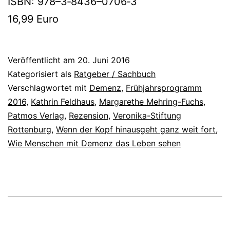
ISBN: 978–3‑8436–0706‑3
16,99 Euro
Veröffentlicht am
20. Juni 2016
Kategorisiert als
Ratgeber / Sachbuch
Verschlagwortet mit
Demenz
,
Frühjahrsprogramm
2016
,
Kathrin Feldhaus
,
Margarethe Mehring-Fuchs
,
Patmos Verlag
,
Rezension
,
Veronika-Stiftung
Rottenburg
,
Wenn der Kopf hinausgeht ganz weit fort
,
Wie Menschen mit Demenz das Leben sehen