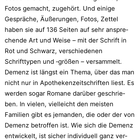
Fotos gemacht, zuge­hört. Und eini­ge
Gespräche, Äußerungen, Fotos, Zettel
haben sie auf 136 Seiten auf sehr anspre­
chen­de Art und Weise – mit der Schrift in
Rot und Schwarz, ver­schie­de­nen
Schrifttypen und ‑grö­ßen – versammelt.
Demenz ist längst ein Thema, über das man
nicht nur in Apothekenzeitschriften liest. Es
wer­den sogar Romane dar­über geschrie­
ben. In vie­len, viel­leicht den meis­ten
Familien gibt es jeman­den, die oder der von
Demenz betrof­fen ist. Wie sich die Demenz
ent­wi­ckelt, ist sicher indi­vi­du­ell ganz ver­