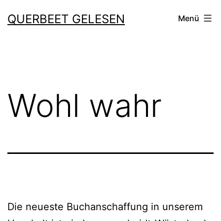
Zum
QUERBEET GELESEN
Menü
Inhalt
springen
Wohl wahr
Die neu­es­te Buchanschaffung in unse­rem