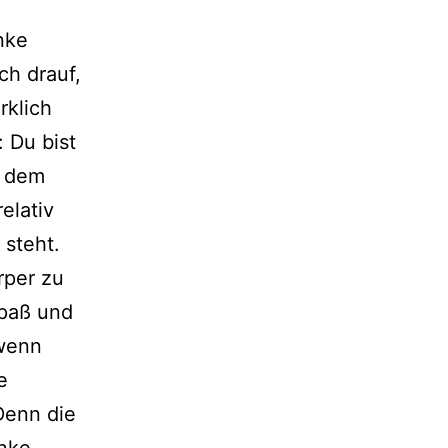
Anke
ich drauf,
k­lich
: Du bist
n dem
la­tiv
 steht.
örper zu
Spaß und
 wenn
e
 Denn die