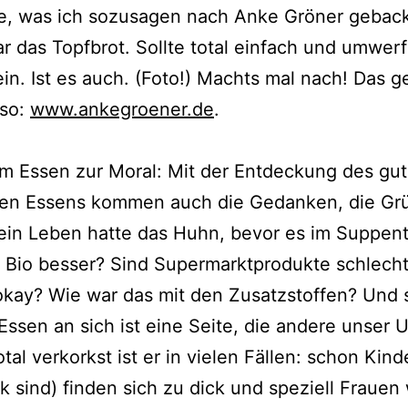
e, was ich sozu­sa­gen nach Anke Gröner geba­c
r das Topfbrot. Sollte total ein­fach und umwer­
ein. Ist es auch. (Foto!) Machts mal nach! Das 
 so:
www.ankegroener.de
.
m Essen zur Moral: Mit der Entdeckung des gut
ten Essens kom­men auch die Gedanken, die Grü
ein Leben hat­te das Huhn, bevor es im Suppent
st Bio bes­ser? Sind Supermarktprodukte schlecht
okay? Wie war das mit den Zusatzstoffen? Und 
 Essen an sich ist eine Seite, die ande­re unser
tal ver­korkst ist er in vie­len Fällen: schon Kind
k sind) fin­den sich zu dick und spe­zi­ell Frauen 