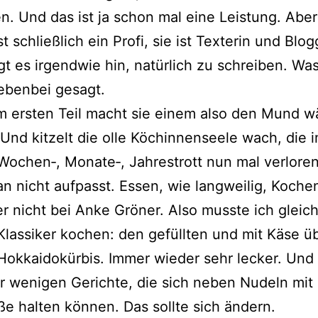
hen. Und das ist ja schon mal eine Leistung. Abe
t schließ­lich ein Profi, sie ist Texterin und Blog
gt es irgend­wie hin, natür­lich zu schrei­ben. Wa
neben­bei gesagt.
em ers­ten Teil macht sie einem also den Mund wä
. Und kit­zelt die olle Köchinnenseele wach, die 
Wochen‑, Monate‑, Jahrestrott nun mal ver­lo­ren
 nicht auf­passt. Essen, wie lang­wei­lig, Koche
r nicht bei Anke Gröner. Also muss­te ich gleic
Klassiker kochen: den gefüll­ten und mit Käse üb
Hokkaidokürbis. Immer wie­der sehr lecker. Und l
r weni­gen Gerichte, die sich neben Nudeln mit
ße hal­ten kön­nen. Das soll­te sich ändern.