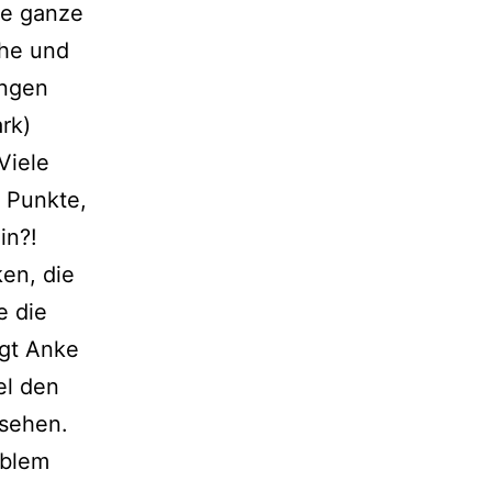
ne gan­ze
che und
n­gen
ark)
Viele
e Punkte,
in?!
en, die
e die
egt Anke
el den
 sehen.
oblem