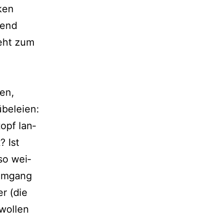
ken
fend
geht zum
en,
beleien:
opf lan­
? Ist
so wei­
 Umgang
er (die
wol­len