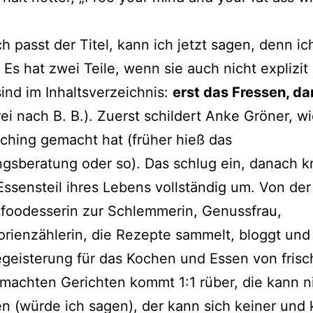
 passt der Titel, kann ich jetzt sagen, denn ic
 Es hat zwei Teile, wenn sie auch nicht expli­zit
sind im Inhaltsverzeichnis:
erst das Fressen, da
rei nach B. B.). Zuerst schil­dert Anke Gröner, wi
hing gemacht hat (frü­her hieß das
gsberatung oder so). Das schlug ein, danach kr
Essensteil ihres Lebens voll­stän­dig um. Von der
foodesserin zur Schlemmerin, Genussfrau,
orienzählerin, die Rezepte sam­melt, bloggt und fl
geisterung für das Kochen und Essen von fri­sc
e­mach­ten Gerichten kommt 1:1 rüber, die kann 
ren (wür­de ich sagen), der kann sich kei­ner und 