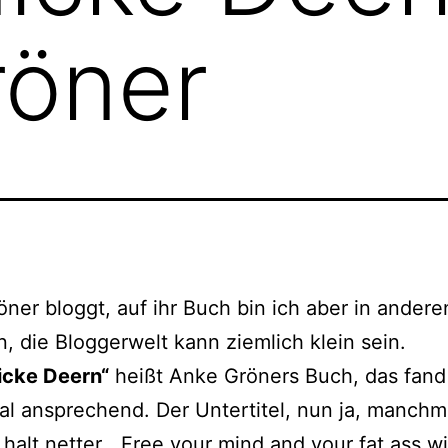
röner
ner bloggt, auf ihr Buch bin ich aber in ande­re
n, die Bloggerwelt kann ziem­lich klein sein.
icke Deern“
heißt Anke Gröners Buch, das fand
l anspre­chend. Der Untertitel, nun ja, manch­ma
halt net­ter, „Free your mind and your fat ass wi