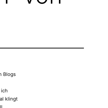
n Blogs
 ich
l klingt
ll