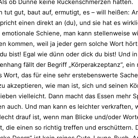
Als ob Dünne kei­ne Rückenschmerzen hätten.
tut gut, baut auf, ermu­tigt, es – will hei­ßen: 
richt einen direkt an (du), und sie hat es wirk­l
emo­tio­na­le Schiene, man kann stel­len­wei­se wir
en kom­men, weil ja jeder gern sol­che Wort hört
e du bist! Egal wie dünn oder dick du bist! Und i
hang fällt der Begriff „Körperakzeptanz“, ein re
es Wort, das für eine sehr erst­ebens­wer­te Sache
zu akzep­tie­ren, wie man ist, sich und sei­nen K
ie­ben viel­leicht. Dann macht das Essen mehr 
n auch. Und man kann es leich­ter ver­kraf­ten,
echt drauf ist, wenn man Blicke und/oder Wort
 die einen so rich­tig tref­fen und erschüt­tern.