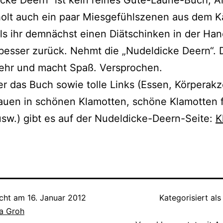
cke Deern“ ist kein rei­nes Gute-Laune-Buch, 
olt auch ein paar Miesgefühlszenen aus dem K
lls ihr dem­nächst einen Diätschinken in der Han
 bes­ser zurück. Nehmt die „Nudeldicke Deern“. 
mehr und macht Spaß. Versprochen.
er das Buch sowie tol­le Links (Essen, Körperak
auen in schö­nen Klamotten, schö­ne Klamotten 
sw.) gibt es auf der Nudeldicke-Deern-Seite:
K
icht am
16. Januar 2012
Kategorisiert al
a Groh