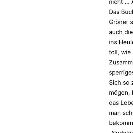
nicht … 
Das Buch 
Gröner sp
auch die 
ins Heul
toll, wi
Zusammen
sper­ri­g
Sich so 
mögen, l
das Lebe
man schl
bekommt,