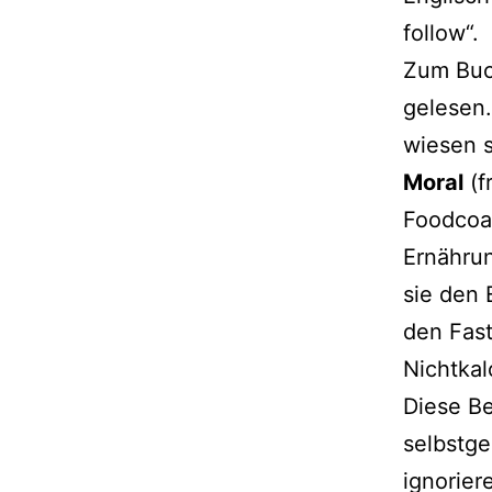
follow“.
Zum Buch
gele­sen.
wie­sen 
Moral
(f
Foodcoac
Ernährun
sie den 
den Fast
Nichtkal
Diese Be
selbst­g
igno­rie­