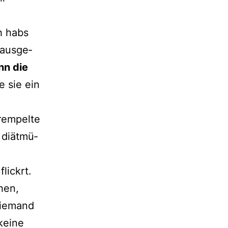
h habs
 aus­ge­
nn die
e sie ein
em­pel­te
 diät­mü­
ick­rt.
hen,
nie­mand
kei­ne