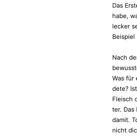
Das Erst
habe, wa
lecker s
Beispiel
Nach de
bewuss­
Was für 
de­te? I
Fleisch 
ter. Das
damit. To
nicht dic