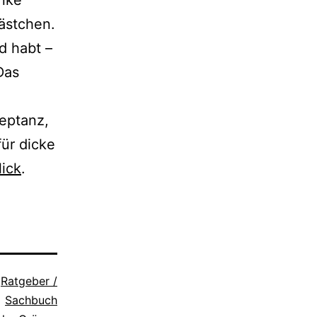
Anke
ästchen.
d habt –
Das
zeptanz,
für dicke
lick
.
s
Ratgeber /
Sachbuch