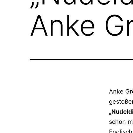
Anke G
Anke Grö
gesto­ße
„Nudeld
schon ma
Englisch 