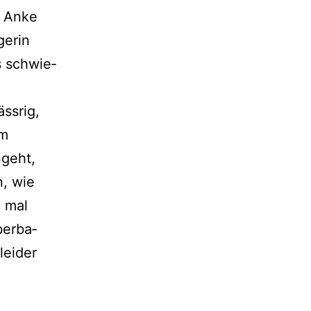
r Anke
gerin
s schwie­
ss­rig,
im
­geht,
n, wie
h mal
er­ba­
ei­der