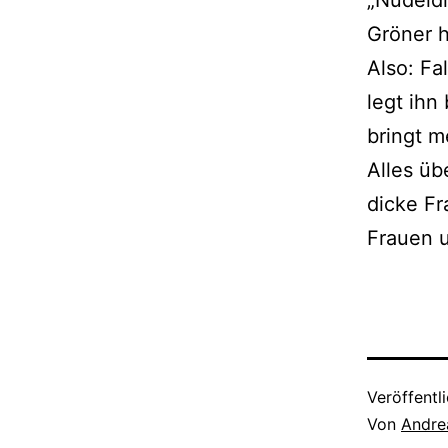
„Nudeldi
Gröner h
Also: Fa
legt ihn
bringt 
Alles üb
dicke Fr
Frauen u
Veröffentl
Von
Andre