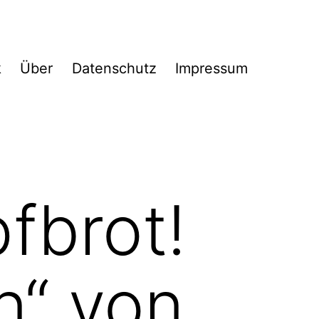
k
Über
Datenschutz
Impressum
fbrot!
n“ von