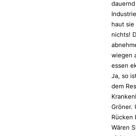
dau­ernd
Industri
haut sie
nichts! 
abneh­me
wie­gen 
essen ekl
Ja, so i
dem Rest
Krankenk
Gröner. 
Rücken b
Wären Si