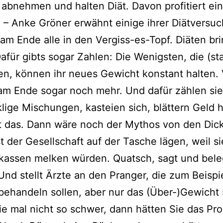
 abneh­men und hal­ten Diät. Davon pro­fi­tiert ei
e – Anke Gröner erwähnt eini­ge ihrer Diätversu
 am Ende alle in den Vergiss-es-Topf. Diäten bri
Dafür gibts sogar Zahlen: Die Wenigsten, die (st
n, kön­nen ihr neu­es Gewicht kon­stant hal­ten. 
am Ende sogar noch mehr. Und dafür zäh­len si
i­ge Mischungen, kas­tei­en sich, blät­tern Geld h
st das. Dann wäre noch der Mythos von den Dick
 der Gesellschaft auf der Tasche lägen, weil si
assen mel­ken wür­den. Quatsch, sagt und bel
Und stellt Ärzte an den Pranger, die zum Beispi
ehan­deln sol­len, aber nur das (Über-)Gewicht
e mal nicht so schwer, dann hät­ten Sie das Pr