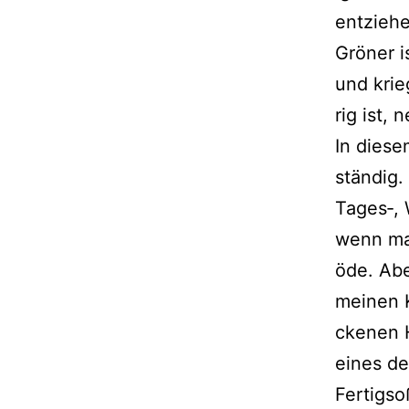
ent­zie­
Gröner is
und krie
rig ist, 
In die­s
stän­dig
Tages‑, 
wenn man
öde. Abe
mei­nen 
cke­nen 
eines de
Fertigso