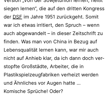
Version „Von der Sowjetunion ler­nen, heißt
sie­gen ler­nen“, die auf den drit­ten Kongress
der
DSF
im Jahre 1951 zurück­geht. Somit
war ich etwas irri­tiert, den Spruch – wenn
auch abge­wan­delt – in die­ser Zeitschrift zu
fin­den. Was man von China in Bezug auf
Lebensqualität ler­nen kann, war mir auch
nicht auf Anhieb klar, da ich dann doch ver­
stopf­te Großstädte, Arbeiter, die in
Plastikspielzeugfabriken ver­heizt wer­den
und Ähnliches vor Augen hatte …
Komische Sprüche! Oder?