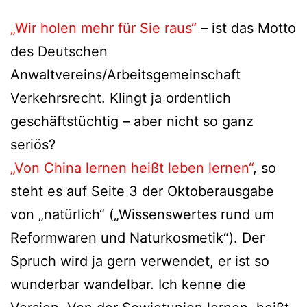
„Wir holen mehr für Sie raus“
– ist das Motto
des Deutschen
Anwaltvereins/Arbeitsgemeinschaft
Verkehrsrecht. Klingt ja ordent­lich
geschäfts­tüch­tig – aber nicht so ganz
seriös?
„Von China ler­nen heißt leben ler­nen“
, so
steht es auf Seite 3 der Oktoberausgabe
von „natür­lich“ („Wissenswertes rund um
Reformwaren und Naturkosmetik“). Der
Spruch wird ja gern ver­wen­det, er ist so
wun­der­bar wan­del­bar. Ich ken­ne die