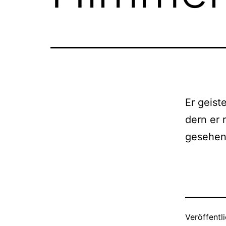
Er geis­
dern er 
gese­he
Veröffentl