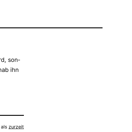
rd, son­
hab ihn
 als
zurzeit