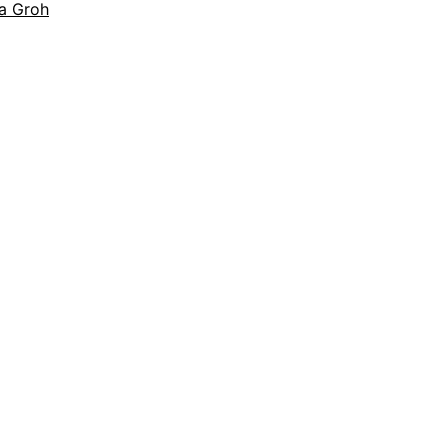
a Groh
tion