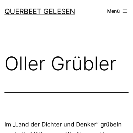
Zum
QUERBEET GELESEN
Menü
Inhalt
springen
Oller Grübler
Im „Land der Dichter und Denker“ grü­beln