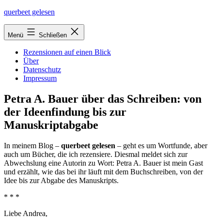
Zum
querbeet gelesen
Inhalt
springen
Menü
Schließen
Rezensionen auf einen Blick
Über
Datenschutz
Impressum
Petra A. Bauer über das Schreiben: von
der Ideenfindung bis zur
Manuskriptabgabe
In mei­nem Blog –
quer­beet gele­sen
– geht es um Wortfunde, aber
auch um Bücher, die ich rezen­sie­re. Diesmal mel­det sich zur
Abwechslung eine Autorin zu Wort: Petra A. Bauer ist mein Gast
und erzählt, wie das bei ihr läuft mit dem Buchschreiben, von der
Idee bis zur Abgabe des Manuskripts.
* * *
Liebe Andrea,