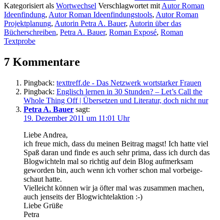
Kategorisiert als
Wortwechsel
Verschlagwortet mit
Autor Roman
Ideenfindung
,
Autor Roman Ideenfindungstools
,
Autor Roman
Projektplanung
,
Autorin Petra A. Bauer
,
Autorin über das
Bücherschreiben
,
Petra A. Bauer
,
Roman Exposé
,
Roman
Textprobe
7 Kommentare
Pingback:
texttreff.de - Das Netzwerk wortstarker Frauen
Pingback:
Englisch lernen in 30 Stunden? – Let’s Call the
Whole Thing Off | Übersetzen und Literatur, doch nicht nur
Petra A. Bauer
sagt:
19. Dezember 2011 um 11:01 Uhr
Liebe Andrea,
ich freue mich, dass du mei­nen Beitrag magst! Ich hat­te viel
Spaß dar­an und fin­de es auch sehr pri­ma, dass ich durch das
Blogwichteln mal so rich­tig auf dein Blog auf­merk­sam
gewor­den bin, auch wenn ich vor­her schon mal vor­bei­ge­
schaut hatte.
Vielleicht kön­nen wir ja öfter mal was zusam­men machen,
auch jen­seits der Blogwichtelaktion :-)
Liebe Grüße
Petra