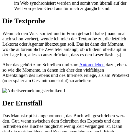
im Web syn­chro­ni­siert wer­den und somit von über­all auf der
Welt von jedem Gerät aus für mich zugäng­lich sind.
Die Textprobe
Wenn ich den Wust sor­tiert und in Form gebracht habe (manch­mal
auch schon vor­her), wen­de ich mich der Textprobe zu, die letzt­lich
Lektorat oder Agentur über­zeu­gen soll. Das ist dann der Moment,
wo die autoren­üb­li­che Zweifelei anfängt, ob ich denn über­haupt in
der Lage bin, alles so aus­zu­drü­cken, dass es den Leser flasht. ;-)
Aber das gehört zum Schreiben und zum
Autorenleben
dazu, eben­
so wie die Momente, in denen ich eher den viel­fäl­ti­gen
Ablenkungen des Lebens und des Internets erlie­ge, als am Probetext
(oder spä­ter am Gesamtmanuskript) zu arbeiten:
Der Ernstfall
Das Manuskript ist ange­nom­men, das Buch will geschrie­ben wer­
den. Gut, wenn zwi­schen dem Schreiben des Exposés und dem
Schreiben des Buches mög­lichst wenig Zeit ver­gan­gen ist. Dann
sind die meis­ten Ideen und Rechercheergebnisse noch frisch