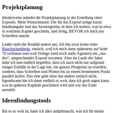
Projektplanung
Idealerweise mün­det die Projektplanung in der Erstellung eines
Exposés. Mein Wunschtraum: Die für das Exposé nöti­ge kur­ze
Inhaltsangabe und das Szenengerüst, in dem ich notie­re, was in etwa
in wel­chem Kapitel geschieht, sind fer­tig, BEVOR ich mich ans
Schreiben mache.
Leider sieht die Realität anders aus. Ich bin zwar kei­ne rei­ne
Bauchschreiberin
, ein­fach, weil ich mich dann spä­tes­tens auf Seite
70 ver­fran­se und weil Verlage (und noch mehr Agenten) ein „run­
des“, anspre­chen­des Exposé erwar­ten. Aber im Laufe der Jahre
habe ich nun end­lich begrif­fen, dass ich auch nicht nur auf­grund
eini­ger Einfälle in der Lage bin, ein gan­zes Plotgerüst zu erstel­len,
son­dern, dass Schreiben und Plotten bis zu einem bestimm­ten Punkt
par­al­lel lau­fen. Das eine geht ohne das ande­re ein­fach nicht.
Irgendwann bin ich dann end­lich so weit, dass ich grob sagen kann,
was in spä­te­ren Kapiteln gesche­hen wird und wie das Ende
aussieht.
Ideenfindungstools
Bis es so weit ist, habe ich alles auf­ge­braucht, was ich für mei­ne