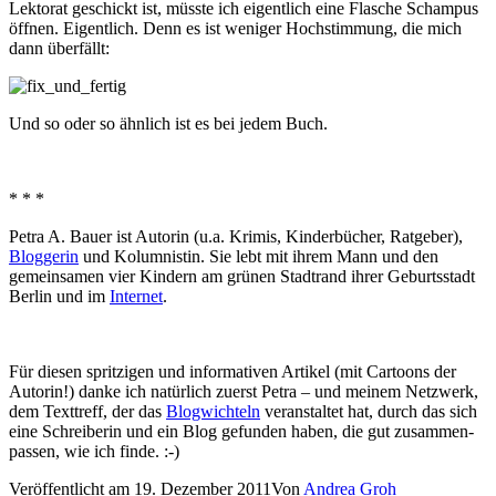
Lektorat geschickt ist, müss­te ich eigent­lich eine Flasche Schampus
öff­nen. Eigentlich. Denn es ist weni­ger Hochstimmung, die mich
dann überfällt:
Und so oder so ähn­lich ist es bei jedem Buch.
* * *
Petra A. Bauer ist Autorin (u.a. Krimis, Kinderbücher, Ratgeber),
Bloggerin
und Kolumnistin. Sie lebt mit ihrem Mann und den
gemein­sa­men vier Kindern am grü­nen Stadtrand ihrer Geburtsstadt
Berlin und im
Internet
.
Für die­sen sprit­zi­gen und infor­ma­ti­ven Artikel (mit Cartoons der
Autorin!) dan­ke ich natür­lich zuerst Petra – und mei­nem Netzwerk,
dem Texttreff, der das
Blogwichteln
ver­an­stal­tet hat, durch das sich
eine Schreiberin und ein Blog gefun­den haben, die gut zusam­men­
pas­sen, wie ich finde. :-)
Veröffentlicht am
19. Dezember 2011
Von
Andrea Groh