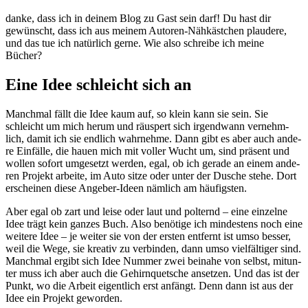
dan­ke, dass ich in dei­nem Blog zu Gast sein darf! Du hast dir
gewünscht, dass ich aus mei­nem Autoren-Nähkästchen plau­de­re,
und das tue ich natür­lich ger­ne. Wie also schrei­be ich mei­ne
Bücher?
Eine Idee schleicht sich an
Manchmal fällt die Idee kaum auf, so klein kann sie sein. Sie
schleicht um mich her­um und räus­pert sich irgend­wann ver­nehm­
lich, damit ich sie end­lich wahr­neh­me. Dann gibt es aber auch ande­
re Einfälle, die hau­en mich mit vol­ler Wucht um, sind prä­sent und
wol­len sofort umge­setzt wer­den, egal, ob ich gera­de an einem ande­
ren Projekt arbei­te, im Auto sit­ze oder unter der Dusche ste­he. Dort
erschei­nen die­se Angeber-Ideen näm­lich am häufigsten.
Aber egal ob zart und lei­se oder laut und pol­ternd – eine ein­zel­ne
Idee trägt kein gan­zes Buch. Also benö­ti­ge ich min­des­tens noch eine
wei­te­re Idee – je wei­ter sie von der ers­ten ent­fernt ist umso bes­ser,
weil die Wege, sie krea­tiv zu ver­bin­den, dann umso viel­fäl­ti­ger sind.
Manchmal ergibt sich Idee Nummer zwei bei­na­he von selbst, mit­un­
ter muss ich aber auch die Gehirnquetsche anset­zen. Und das ist der
Punkt, wo die Arbeit eigent­lich erst anfängt. Denn dann ist aus der
Idee ein Projekt geworden.