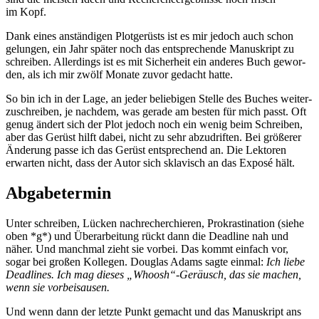
im Kopf.
Dank eines anstän­di­gen Plotgerüsts ist es mir jedoch auch schon
gelun­gen, ein Jahr spä­ter noch das ent­spre­chen­de Manuskript zu
schrei­ben. Allerdings ist es mit Sicherheit ein ande­res Buch gewor­
den, als ich mir zwölf Monate zuvor gedacht hatte.
So bin ich in der Lage, an jeder belie­bi­gen Stelle des Buches wei­ter­
zu­schrei­ben, je nach­dem, was gera­de am bes­ten für mich passt. Oft
genug ändert sich der Plot jedoch noch ein wenig beim Schreiben,
aber das Gerüst hilft dabei, nicht zu sehr abzu­drif­ten. Bei grö­ße­rer
Änderung pas­se ich das Gerüst ent­spre­chend an. Die Lektoren
erwar­ten nicht, dass der Autor sich skla­visch an das Exposé hält.
Abgabetermin
Unter schrei­ben, Lücken nach­re­cher­chie­ren, Prokrastination (sie­he
oben *g*) und Überarbeitung rückt dann die Deadline nah und
näher. Und manch­mal zieht sie vor­bei. Das kommt ein­fach vor,
sogar bei gro­ßen Kollegen. Douglas Adams sag­te ein­mal:
Ich lie­be
Deadlines. Ich mag die­ses „Whoosh“-Geräusch, das sie machen,
wenn sie vorbeisausen.
Und wenn dann der letz­te Punkt gemacht und das Manuskript ans