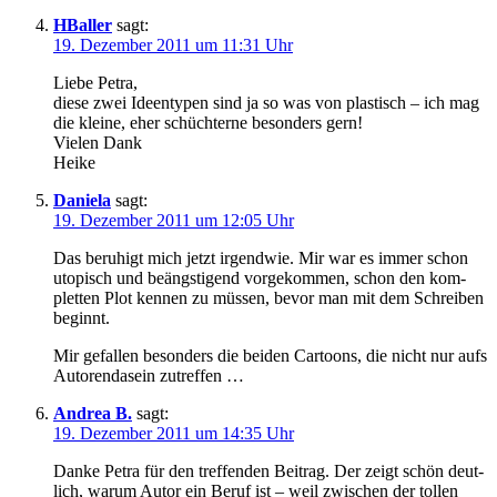
HBaller
sagt:
19. Dezember 2011 um 11:31 Uhr
Liebe Petra,
die­se zwei Ideentypen sind ja so was von plas­tisch – ich mag
die klei­ne, eher schüch­ter­ne beson­ders gern!
Vielen Dank
Heike
Daniela
sagt:
19. Dezember 2011 um 12:05 Uhr
Das beru­higt mich jetzt irgend­wie. Mir war es immer schon
uto­pisch und beängs­ti­gend vor­ge­kom­men, schon den kom­
plet­ten Plot ken­nen zu müs­sen, bevor man mit dem Schreiben
beginnt.
Mir gefal­len beson­ders die bei­den Cartoons, die nicht nur aufs
Autorendasein zutreffen …
Andrea B.
sagt:
19. Dezember 2011 um 14:35 Uhr
Danke Petra für den tref­fen­den Beitrag. Der zeigt schön deut­
lich, war­um Autor ein Beruf ist – weil zwi­schen der tol­len