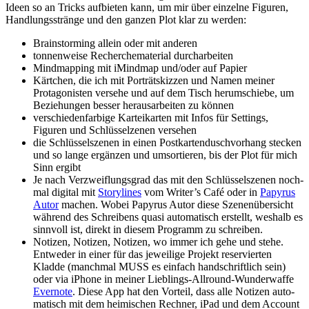
Ideen so an Tricks auf­bie­ten kann, um mir über ein­zel­ne Figuren,
Handlungsstränge und den gan­zen Plot klar zu werden:
Brainstorming allein oder mit anderen
ton­nen­wei­se Recherchematerial durcharbeiten
Mindmapping mit iMindmap und/oder auf Papier
Kärtchen, die ich mit Porträtskizzen und Namen mei­ner
Protagonisten ver­se­he und auf dem Tisch her­um­schie­be, um
Beziehungen bes­ser her­aus­ar­bei­ten zu können
ver­schie­den­far­bi­ge Karteikarten mit Infos für Settings,
Figuren und Schlüsselzenen versehen
die Schlüsselszenen in einen Postkartenduschvorhang ste­cken
und so lan­ge ergän­zen und umsor­tie­ren, bis der Plot für mich
Sinn ergibt
Je nach Verzweiflungsgrad das mit den Schlüsselszenen noch­
mal digi­tal mit
Storylines
vom Writer’s Café oder in
Papyrus
Autor
machen. Wobei Papyrus Autor die­se Szenenübersicht
wäh­rend des Schreibens qua­si auto­ma­tisch erstellt, wes­halb es
sinn­voll ist, direkt in die­sem Programm zu schreiben.
Notizen, Notizen, Notizen, wo immer ich gehe und ste­he.
Entweder in einer für das jewei­li­ge Projekt reser­vier­ten
Kladde (manch­mal MUSS es ein­fach hand­schrift­lich sein)
oder via iPhone in mei­ner Lieblings-Allround-Wunderwaffe
Evernote
. Diese App hat den Vorteil, dass alle Notizen auto­
ma­tisch mit dem hei­mi­schen Rechner, iPad und dem Account