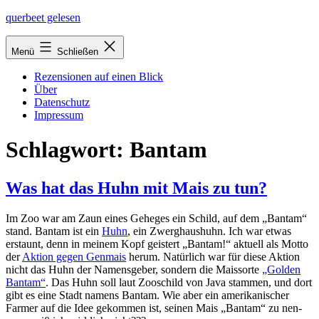
Zum
querbeet gelesen
Inhalt
springen
Menü
Schließen
Rezensionen auf einen Blick
Über
Datenschutz
Impressum
Schlagwort:
Bantam
Was hat das Huhn mit Mais zu tun?
Im Zoo war am Zaun eines Geheges ein Schild, auf dem „Bantam“
stand. Bantam ist ein
Huhn
, ein Zwerghaushuhn. Ich war etwas
erstaunt, denn in mei­nem Kopf geis­tert „Bantam!“ aktu­ell als Motto
der
Aktion gegen Genmais
her­um. Natürlich war für die­se Aktion
nicht das Huhn der Namensgeber, son­dern die Maissorte
„Golden
Bantam“
. Das Huhn soll laut Zooschild von Java stam­men, und dort
gibt es eine Stadt namens Bantam. Wie aber ein ame­ri­ka­ni­scher
Farmer auf die Idee gekom­men ist, sei­nen Mais „Bantam“ zu nen­