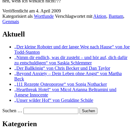
nen, weiß ich wirk­lich nicht???
Veröffentlicht am
4. April 2009
Kategorisiert als
Wortfunde
Verschlagwortet mit
Aktion
,
Bantam
,
Genmais
Aktuell
„Der kleine Roboter und der lange Weg nach Hause“ von Joe
Todd-Stanton
„Nimm dir endlich, was dir zusteht – und hör auf, dich dafür
zu entschuldigen“ von Saskia Schlemmer
„Der Ballkönig“ von Chris Becker und Dan Taylor
„Beyond Anxiety – Dein Leben ohne Angst“ von Martha
Beck
„111 Rezepte Osteoporose“ von Sonja Nothacker
„Heartbreak Hotel“ von Micol Arianna Beltramini und
Agnese Innocente
„Unser wilder Hof“ von Geraldine Schüle
Suchen …
Kategorien