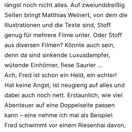
längst noch nicht alles. Auf zwei­und­drei­ßig
Seiten bringt Matthias Weinert, von dem die
Illustrationen und die Texte sind, Stoff
genug für meh­re­re Filme unter. Oder Stoff
aus diver­sen Filmen? Könnte auch sein,
denn da sind sin­ken­de Luxusdampfer,
wüten­de Einhörner, fie­se Saurier …
Ach, Fred ist schon ein Held, ein ech­ter!
Hat kei­ne Angst, ist neu­gie­rig auf alles und
dabei auch noch nett. Erstaunlich, wie viel
Abenteuer auf eine Doppelseite pas­sen
kann – eine neh­me ich mal als Beispiel:
Fred schwimmt vor einem Riesenhai davon,