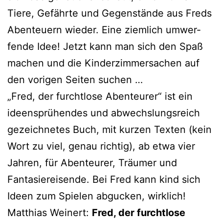
Tiere, Gefährte und Gegenstände aus Freds
Abenteuern wie­der. Eine ziem­lich umwer­
fen­de Idee! Jetzt kann man sich den Spaß
machen und die Kinderzimmersachen auf
den vori­gen Seiten suchen …
„Fred, der furcht­lo­se Abenteurer“ ist ein
ideen­sprü­hen­des und abwechs­lungs­reich
gezeich­ne­tes Buch, mit kur­zen Texten (kein
Wort zu viel, genau rich­tig), ab etwa vier
Jahren, für Abenteurer, Träumer und
Fantasiereisende. Bei Fred kann kind sich
Ideen zum Spielen abgu­cken, wirklich!
Matthias Weinert:
Fred, der furcht­lo­se