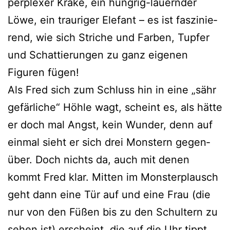
per­ple­xer Krake, ein hung­rig-lau­ern­der
Löwe, ein trau­ri­ger Elefant – es ist fas­zi­nie­
rend, wie sich Striche und Farben, Tupfer
und Schattierungen zu ganz eige­nen
Figuren fügen!
Als Fred sich zum Schluss hin in eine „sähr
gefär­li­che“ Höhle wagt, scheint es, als hät­te
er doch mal Angst, kein Wunder, denn auf
ein­mal sieht er sich drei Monstern gegen­
über. Doch nichts da, auch mit denen
kommt Fred klar. Mitten im Monsterplausch
geht dann eine Tür auf und eine Frau (die
nur von den Füßen bis zu den Schultern zu
sehen ist) erscheint, die auf die Uhr tippt