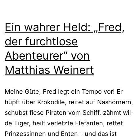
Ein wahrer Held: „Fred,
der furchtlose
Abenteurer“ von
Matthias Weinert
Meine Güte, Fred legt ein Tempo vor! Er
hüpft über Krokodile, rei­tet auf Nashörnern,
schubst fie­se Piraten vom Schiff, zähmt wil­
de Tiger, heilt ver­letz­te Elefanten, ret­tet
Prinzessinnen und Enten – und das ist