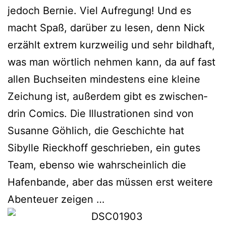
jedoch Bernie. Viel Aufregung! Und es
macht Spaß, dar­über zu lesen, denn Nick
erzählt extrem kurz­wei­lig und sehr bild­haft,
was man wört­lich neh­men kann, da auf fast
allen Buchseiten min­des­tens eine klei­ne
Zeichung ist, außer­dem gibt es zwi­schen­
drin Comics. Die Illustrationen sind von
Susanne Göhlich, die Geschichte hat
Sibylle Rieckhoff geschrie­ben, ein gutes
Team, eben­so wie wahr­schein­lich die
Hafenbande, aber das müs­sen erst wei­te­re
Abenteuer zeigen …