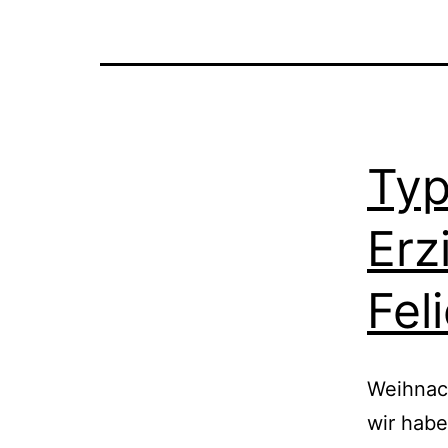
Typ
Erz
Fel
Weihnach
wir habe