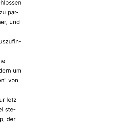
hlos­sen
zu par­
er, und
­zu­fin­
che
­dern um
en“ von
ur letz­
el ste­
p, der