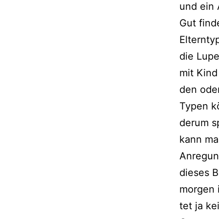
und ein 
Gut fin­
Elternty
die Lupe
mit Kind
den ode
Typen kö
der­um sp
kann man
Anregung
die­ses 
mor­gen 
tet ja k