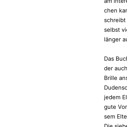
am inter­
chen kann
schreibt
selbst v
län­ger 
Das Buch 
der auch
Brille a
Dudenschr
jedem El
gute Vor
sem Elte
Die sie­