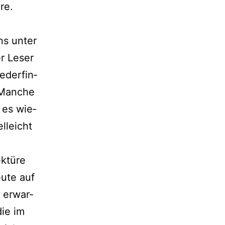
re.
ns unter
er Leser
der­fin­
 Manche
 es wie­
elleicht
ektüre
u­te auf
 erwar­
die im