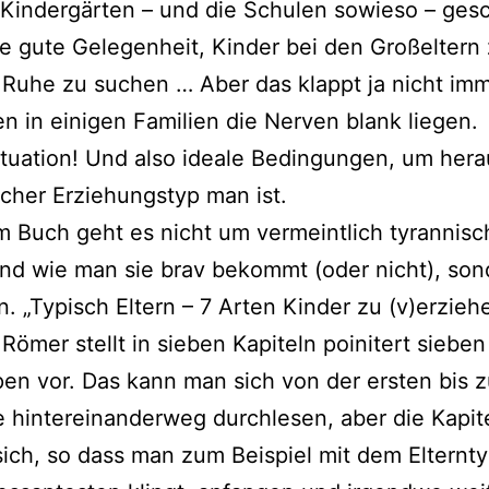
 Kindergärten – und die Schulen sowie­so – gesc
ne gute Gelegenheit, Kinder bei den Großeltern 
Ruhe zu suchen … Aber das klappt ja nicht imm
en in eini­gen Familien die Nerven blank lie­gen.
tuation! Und also idea­le Bedingungen, um her­aus
­cher Erziehungstyp man ist.
m Buch geht es nicht um ver­meint­lich tyran­ni­s
nd wie man sie brav bekommt (oder nicht), son
rn. „Typisch Eltern – 7 Arten Kinder zu (v)erzieh
 Römer stellt in sie­ben Kapiteln poin­i­tert sie­ben
pen vor. Das kann man sich von der ers­ten bis z
 hin­ter­ein­an­der­weg durch­le­sen, aber die Kapit
sich, so dass man zum Beispiel mit dem Elternty