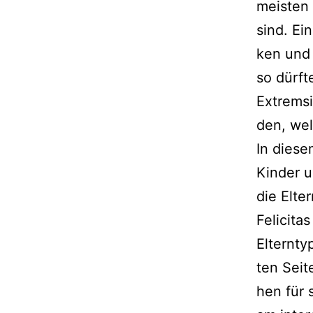
meis­ten
sind. Ei
ken und 
so dürf­t
Extremsi
den, wel
In die­se
Kinder u
die Elte
Felicitas
Elternty
ten Seite
hen für 