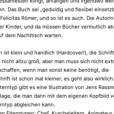
es­san­tes­ten klingt, anfan­gen und irgend­wo wei­
. Das Buch sei „gedul­dig und fle­xi­bel ein­setz­b
 Felicitas Römer, und so ist es auch. Die Autorin
ier Kinder, und da müs­sen Bücher ver­mut­lich a
auf dem Nachttisch warten.
ist klein und hand­lich (Hardcover!), die Schrift 
 nicht all­zu groß, aber man muss sich nicht ext
nschaf­fen, wenn man sonst kei­ne benö­tigt, die
ift ist schon mal klei­ner, es geht also wirk­lich
terntyp gibt es eine Illustration von Jens Rassm
lage, die man dann mit dem eige­nen Kopfbild v
rntyp abglei­chen kann.
ben Elterntypen: Chef, Kuscheleltern, Animateur,