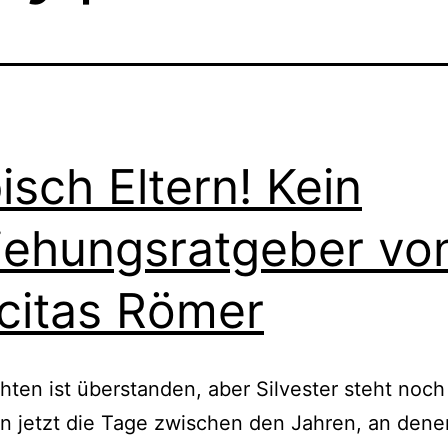
isch Eltern! Kein
iehungsratgeber vo
icitas Römer
ten ist über­stan­den, aber Silvester steht noch
n jetzt die Tage zwi­schen den Jahren, an dene