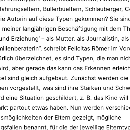
fahrungseltern, Bullerbüeltern, Schlauberger, 
die Autorin auf die­se Typen gekom­men? Sie sin
 mei­ner lang­jäh­ri­gen Beschäftigung mit dem 
und Erziehung‘ – als Mutter, als Journalistin, als 
ilienberaterin“, schreibt Felicitas Römer im Vor
r­lich über­zeich­net, es sind Typen, die man nich
 wird, aber gera­de das kann das Erkennen erleic
tel sind gleich auf­ge­baut. Zunächst wer­den die
pen vor­ge­stellt, was sind ihre Stärken und Sch
d eine Situation geschil­dert, z. B. das Kind will
kt par­tout etwas haben. Nun wer­den ver­schie­
smöglichkeiten der Eltern gezeigt, mög­li­che
sfallen benannt, für die der jewei­li­ge Elterntyp 