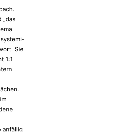
Coach.
d „das
Thema
sys­te­mi­
wort. Sie
t 1:1
htern.
wächen.
 im
de­ne
anfäl­lig