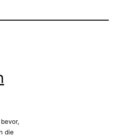
n
 bevor,
n die