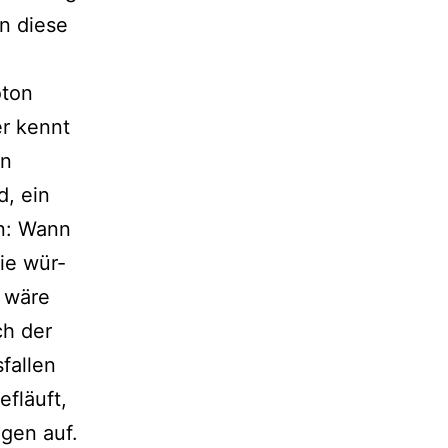
n die­se
oton
Wer kennt
en
d, ein
en: Wann
Wie wür­
s wäre
ch der
sfallen
f­läuft,
ngen auf.