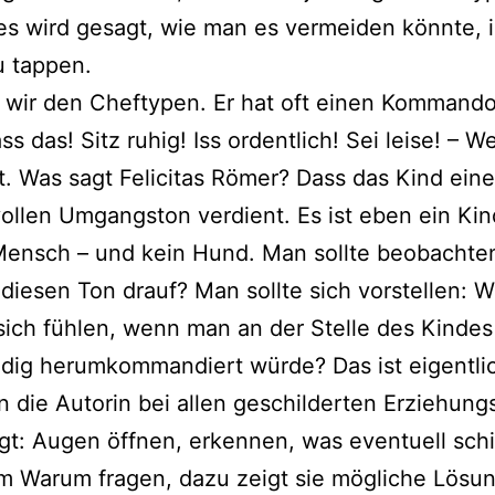
 es wird gesagt, wie man es ver­mei­den könn­te, i
u tappen.
wir den Cheftypen. Er hat oft einen Kommand
ss das! Sitz ruhig! Iss ordent­lich! Sei lei­se! – 
t. Was sagt Felicitas Römer? Dass das Kind ein
vol­len Umgangston ver­dient. Es ist eben ein Kin
 Mensch – und kein Hund. Man soll­te beob­ach­t
ie­sen Ton drauf? Man soll­te sich vor­stel­len: 
ich füh­len, wenn man an der Stelle des Kinde
dig her­um­kom­man­diert wür­de? Das ist eigent­li
 die Autorin bei allen geschil­der­ten Erziehung
gt: Augen öff­nen, erken­nen, was even­tu­ell schie
 Warum fra­gen, dazu zeigt sie mög­li­che Lösu