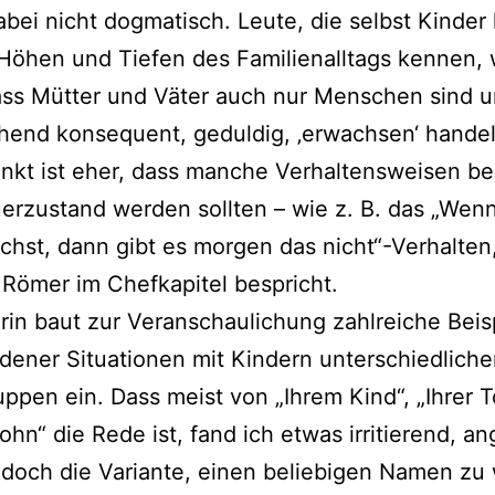
dabei nicht dog­ma­tisch. Leute, die selbst Kinde
Höhen und Tiefen des Familienalltags ken­nen, 
ss Mütter und Väter auch nur Menschen sind u
­hend kon­se­quent, gedul­dig, ‚erwach­sen‘ han­de
kt ist eher, dass man­che Verhaltensweisen bes
erzustand wer­den soll­ten – wie z. B. das „Wen
chst, dann gibt es mor­gen das nicht“-Verhalten
s Römer im Chefkapitel bespricht.
rin baut zur Veranschaulichung zahl­rei­che Beis
­de­ner Situationen mit Kindern unter­schied­li­che
uppen ein. Dass meist von „Ihrem Kind“, „Ihrer T
hn“ die Rede ist, fand ich etwas irri­tie­rend, an
doch die Variante, einen belie­bi­gen Namen zu 