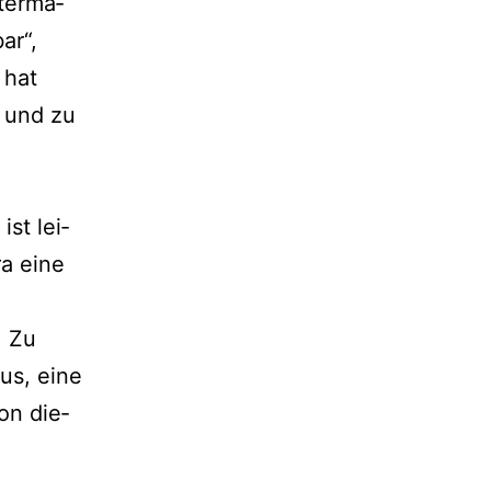
ter­ma­
ar“,
 hat
b und zu
ist lei­
ra eine
. Zu
us, eine
on die­