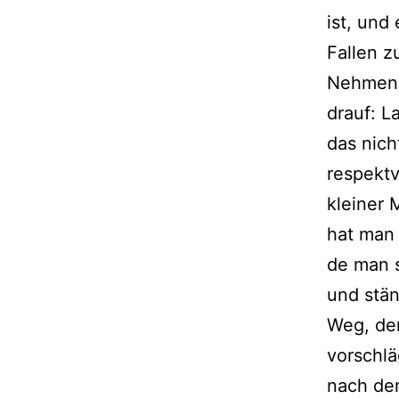
ist, und
Fallen z
Nehmen 
drauf: La
das nich
respekt­
klei­ner
hat man d
de man s
und stän­
Weg, den
vor­schlä
nach dem