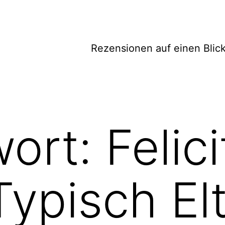
Rezensionen auf einen Blic
wort:
Felic
ypisch El