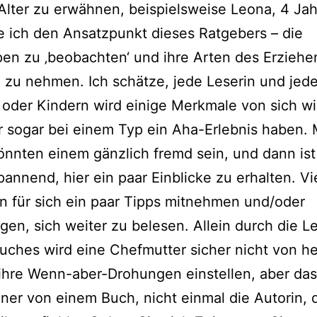
Alter zu erwäh­nen, bei­spiels­wei­se Leona, 4 Jah
de ich den Ansatzpunkt die­ses Ratgebers – die
pen zu ‚beob­ach­ten‘ und ihre Arten des Erziehe
 zu neh­men. Ich schät­ze, jede Leserin und jed
 oder Kindern wird eini­ge Merkmale von sich wie­
r sogar bei einem Typ ein Aha-Erlebnis haben.
nn­ten einem gänz­lich fremd sein, und dann ist
an­nend, hier ein paar Einblicke zu erhal­ten. Vi
 für sich ein paar Tipps mit­neh­men und/oder
en, sich wei­ter zu bele­sen. Allein durch die L
Buches wird eine Chefmutter sicher nicht von he
ihre Wenn-aber-Drohungen ein­stel­len, aber das
ei­ner von einem Buch, nicht ein­mal die Autorin, 