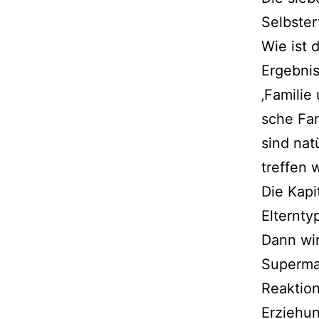
Selbster
Wie ist 
Ergebnis
‚Familie 
sche Fam
sind natü
tref­fen
Die Kapi
Elternty
Dann wir
Supermar
Reaktion
Erziehung