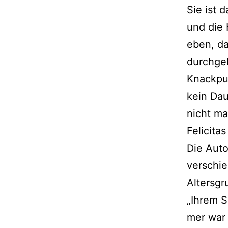
Sie ist 
und die 
eben, da
durch­ge
Knackpun
kein Dau
nicht ma
Felicita
Die Auto
ver­schie
Altersgr
„Ihrem So
mer war 