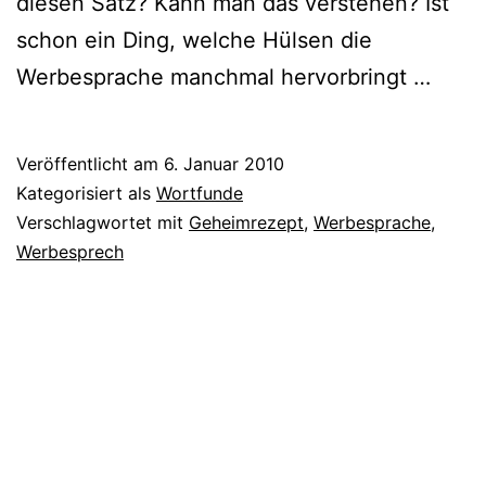
die­sen Satz? Kann man das ver­ste­hen? Ist
schon ein Ding, wel­che Hülsen die
Werbesprache manch­mal hervorbringt …
Veröffentlicht am
6. Januar 2010
Kategorisiert als
Wortfunde
Verschlagwortet mit
Geheimrezept
,
Werbesprache
,
Werbesprech