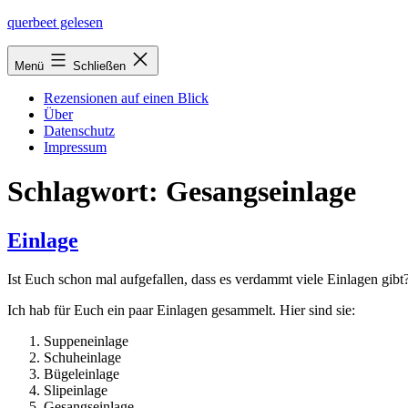
Zum
querbeet gelesen
Inhalt
springen
Menü
Schließen
Rezensionen auf einen Blick
Über
Datenschutz
Impressum
Schlagwort:
Gesangseinlage
Einlage
Ist Euch schon mal auf­ge­fal­len, dass es ver­dammt vie­le Einlagen gi
Ich hab für Euch ein paar Einlagen gesam­melt. Hier sind sie:
Suppeneinlage
Schuheinlage
Bügeleinlage
Slipeinlage
Gesangseinlage