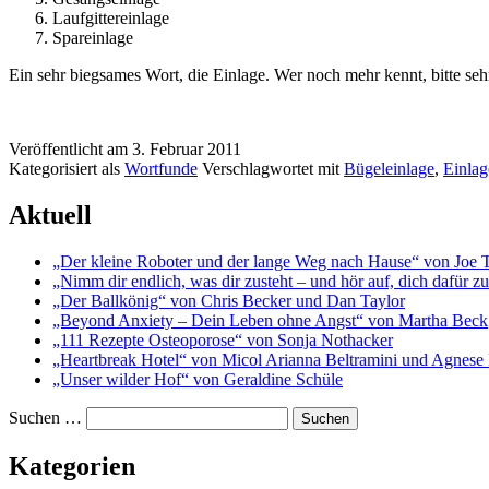
Laufgittereinlage
Spareinlage
Ein sehr bieg­sa­mes Wort, die Einlage. Wer noch mehr kennt, bit­te seh
Veröffentlicht am
3. Februar 2011
Kategorisiert als
Wortfunde
Verschlagwortet mit
Bügeleinlage
,
Einlag
Aktuell
„Der kleine Roboter und der lange Weg nach Hause“ von Joe 
„Nimm dir endlich, was dir zusteht – und hör auf, dich dafür 
„Der Ballkönig“ von Chris Becker und Dan Taylor
„Beyond Anxiety – Dein Leben ohne Angst“ von Martha Beck
„111 Rezepte Osteoporose“ von Sonja Nothacker
„Heartbreak Hotel“ von Micol Arianna Beltramini und Agnese 
„Unser wilder Hof“ von Geraldine Schüle
Suchen …
Kategorien